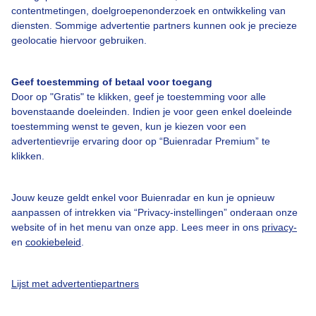
contentmetingen, doelgroepenonderzoek en ontwikkeling van
diensten. Sommige advertentie partners kunnen ook je precieze
geolocatie hiervoor gebruiken.
Over Buienradar
Geef toestemming of betaal voor toegang
Door op "Gratis" te klikken, geef je toestemming voor alle
Bedrijfsgegevens
bovenstaande doeleinden. Indien je voor geen enkel doeleinde
Veelgestelde vragen
toestemming wenst te geven, kun je kiezen voor een
advertentievrije ervaring door op “Buienradar Premium” te
Contact
klikken.
Toegankelijkheid
Gebruikersvoorwaarden
Jouw keuze geldt enkel voor Buienradar en kun je opnieuw
aanpassen of intrekken via “Privacy-instellingen” onderaan onze
Adverteren
website of in het menu van onze app. Lees meer in ons
privacy-
en
cookiebeleid
.
Buienradar Team
Privacy beleid
Lijst met advertentiepartners
Cookie beleid
Privacy instellingen