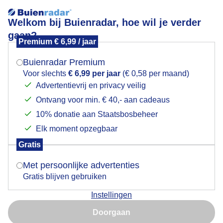
Welkom bij Buienradar, hoe wil je verder
gaan?
Premium € 6,99 / jaar
Mogen we je locatie gebruiken voor het
Lees meer.
weer?
Buienradar Premium
Brugdek word weer natgehouden.
Voor slechts
€ 6,99 per jaar
(€ 0,58 per maand)
Advertentievrij en privacy veilig
Ontvang voor min. € 40,- aan cadeaus
Indien je hier nog geen akkoord op hebt gegeven,
verschijnt er zo een pop-up uit je browser waarin
10% donatie aan Staatsbosbeheer
deze toestemming gevraagd wordt.
Elk moment opzegbaar
Gratis
Is goed, toon de popup
Met persoonlijke advertenties
Gratis blijven gebruiken
Instellingen
Nu niet, misschien later
Doorgaan
Gebruik je Safari en wil je niet elke dag deze pop-up zien?