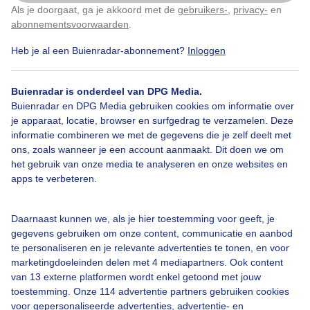
Van de Koudekerksebrug.
Als je doorgaat, ga je akkoord met de
gebruikers-
,
privacy-
en
Klik
hier
om dit aan te passen
abonnementsvoorwaarden
.
Door: Michel Looyenstein
Gemaakt: 18-06-2026, 66x bekeken
Heb je al een Buienradar-abonnement?
Inloggen
Buienradar is onderdeel van DPG Media.
Buienradar en DPG Media gebruiken cookies om informatie over
Zon
je apparaat, locatie, browser en surfgedrag te verzamelen. Deze
informatie combineren we met de gegevens die je zelf deelt met
ons, zoals wanneer je een account aanmaakt. Dit doen we om
het gebruik van onze media te analyseren en onze websites en
Bekijk slideshow
apps te verbeteren.
Daarnaast kunnen we, als je hier toestemming voor geeft, je
gegevens gebruiken om onze content, communicatie en aanbod
te personaliseren en je relevante advertenties te tonen, en voor
marketingdoeleinden delen met 4 mediapartners. Ook content
Een moment geduld aub...
van 13 externe platformen wordt enkel getoond met jouw
toestemming. Onze 114 advertentie partners gebruiken cookies
voor gepersonaliseerde advertenties, advertentie- en