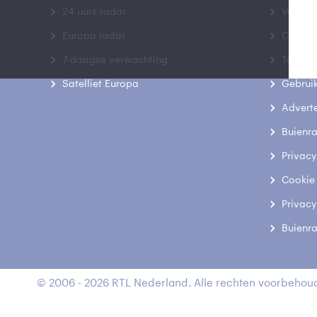
24 uurs radar
Veelge
Europa radar
Contac
7-daagse verwachting
Toegank
Satelliet Europa
Gebrui
Advert
Buienr
Privacy
Cookie
Privacy
Buienr
© 2006 - 2026 RTL Nederland. Alle rechten voorbehoud