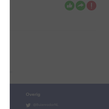
 aub...
Overig
@BuienradarNL