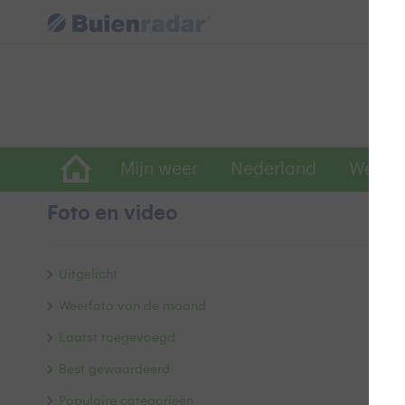
Mijn weer
Nederland
Wereld
Foto en video
Z
Uitgelicht
Weerfoto van de maand
Laatst toegevoegd
Best gewaardeerd
Populaire categorieën