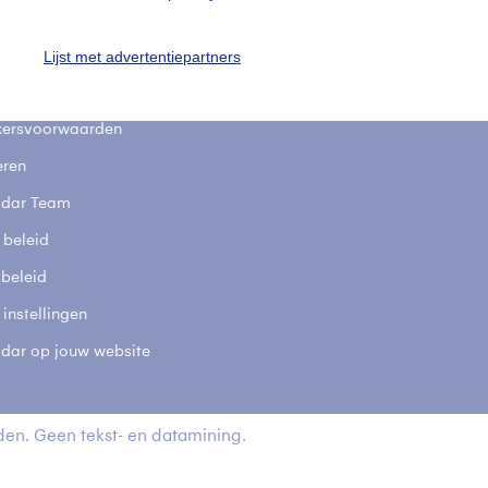
stelde vragen
Lijst met advertentiepartners
t
elijkheid
kersvoorwaarden
eren
adar Team
 beleid
 beleid
 instellingen
adar op jouw website
en. Geen tekst- en datamining.