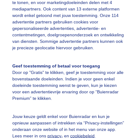
te tonen, en voor marketingdoeleinden delen met 4
r: Claudia
Gemaakt: 18-06-2026, 67x bekeken
mediapartners. Ook content van 13 externe platformen
wordt enkel getoond met jouw toestemming. Onze 114
advertentie partners gebruiken cookies voor
omer
Zonsondergang
gepersonaliseerde advertenties, advertentie- en
contentmetingen, doelgroepenonderzoek en ontwikkeling
van diensten. Sommige advertentie partners kunnen ook
je precieze geolocatie hiervoor gebruiken.
ekijk slideshow
Geef toestemming of betaal voor toegang
Door op "Gratis" te klikken, geef je toestemming voor alle
bovenstaande doeleinden. Indien je voor geen enkel
doeleinde toestemming wenst te geven, kun je kiezen
Een moment geduld
voor een advertentievrije ervaring door op “Buienradar
Premium” te klikken.
Jouw keuze geldt enkel voor Buienradar en kun je
uienradar
Mijn weer
opnieuw aanpassen of intrekken via “Privacy-instellingen”
onderaan onze website of in het menu van onze app.
fsgegevens
De Bilt
Lees meer in ons
privacy-
en
cookiebeleid
.