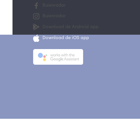
Buienradar
Buienradar
Download de Android app
Download de iOS app