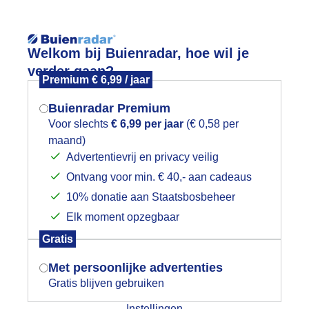
Reisinforma
Welkom bij Buienradar, hoe wil je
verder gaan?
Premium € 6,99 / jaar
Buienradar Premium
Voor slechts
€ 6,99 per jaar
(€ 0,58 per
wijd
Foto en video
Weerzine
maand)
Mogen we je locatie gebruiken voor
Advertentievrij en privacy veilig
het weer?
Zoeken in 
Ontvang voor min. € 40,- aan cadeaus
10% donatie aan Staatsbosbeheer
omer
Elk moment opzegbaar
Indien je hier nog geen akkoord op hebt
Gratis
gegeven, verschijnt er zo een pop-up uit
je browser waarin deze toestemming
Met persoonlijke advertenties
gevraagd wordt.
Gratis blijven gebruiken
Instellingen