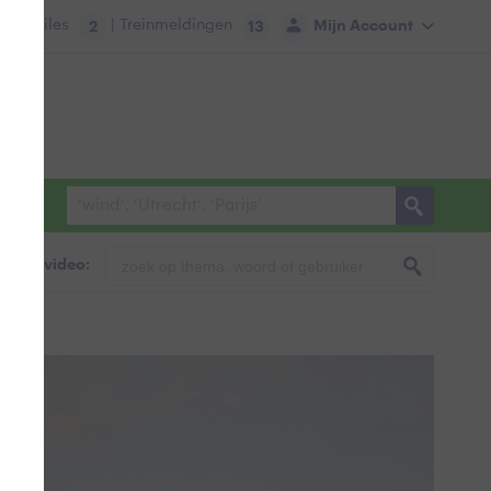
tie:
Files
| Treinmeldingen
Mijn Account
2
13
foto & video: