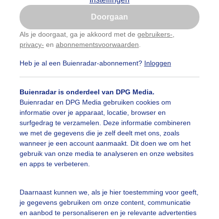
Is goed, toon de popup
Doorgaan
Nu niet, misschien later
Als je doorgaat, ga je akkoord met de
gebruikers-
,
privacy-
en
abonnementsvoorwaarden
.
Gebruik je Safari en wil je niet elke dag deze pop-up
zien?
Heb je al een Buienradar-abonnement?
Inloggen
Klik
hier
om dit aan te passen
Buienradar is onderdeel van DPG Media.
Buienradar en DPG Media gebruiken cookies om
informatie over je apparaat, locatie, browser en
surfgedrag te verzamelen. Deze informatie combineren
we met de gegevens die je zelf deelt met ons, zoals
wanneer je een account aanmaakt. Dit doen we om het
gebruik van onze media te analyseren en onze websites
en apps te verbeteren.
Daarnaast kunnen we, als je hier toestemming voor geeft,
je gegevens gebruiken om onze content, communicatie
en aanbod te personaliseren en je relevante advertenties
nsondergang