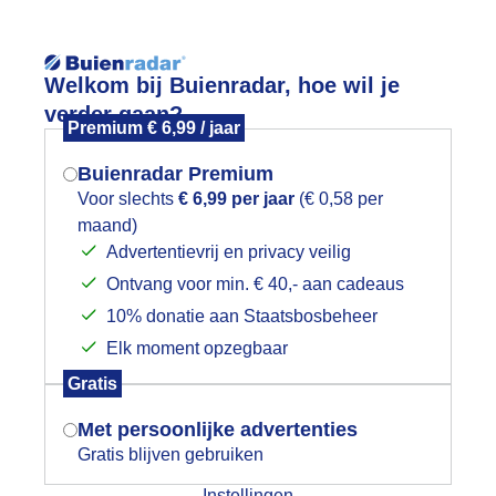
Reisinforma
Welkom bij Buienradar, hoe wil je
verder gaan?
Premium € 6,99 / jaar
Buienradar Premium
Voor slechts
€ 6,99 per jaar
(€ 0,58 per
wijd
Foto en video
Weerzine
maand)
Mogen we je locatie gebruiken voor
Advertentievrij en privacy veilig
het weer?
Zoeken in 
Ontvang voor min. € 40,- aan cadeaus
10% donatie aan Staatsbosbeheer
onsondergang
Elk moment opzegbaar
Indien je hier nog geen akkoord op hebt
Gratis
gegeven, verschijnt er zo een pop-up uit
je browser waarin deze toestemming
Met persoonlijke advertenties
gevraagd wordt.
Gratis blijven gebruiken
Instellingen