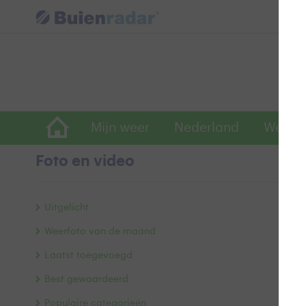
Mijn weer
Nederland
Wereld
Foto en video
Z
Uitgelicht
Weerfoto van de maand
Laatst toegevoegd
Best gewaardeerd
Populaire categorieën