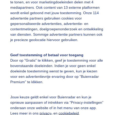
te tonen, en voor marketingdoeleinden delen met 4
ekijk slideshow
mediapartners. Ook content van 13 externe platformen
wordt enkel getoond met jouw toestemming. Onze 114
advertentie partners gebruiken cookies voor
gepersonaliseerde advertenties, advertentie- en
contentmetingen, doelgroepenonderzoek en ontwikkeling
van diensten. Sommige advertentie partners kunnen ook
Een moment geduld
je precieze geolocatie hiervoor gebruiken.
Geef toestemming of betaal voor toegang
Door op "Gratis" te klikken, geef je toestemming voor alle
uienradar
Mijn weer
bovenstaande doeleinden. Indien je voor geen enkel
doeleinde toestemming wenst te geven, kun je kiezen
fsgegevens
De Bilt
voor een advertentievrije ervaring door op “Buienradar
stelde vragen
Premium” te klikken.
t
Jouw keuze geldt enkel voor Buienradar en kun je
elijkheid
opnieuw aanpassen of intrekken via “Privacy-instellingen”
kersvoorwaarden
onderaan onze website of in het menu van onze app.
Lees meer in ons
privacy-
en
cookiebeleid
.