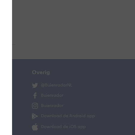
 aub...
Overig
@BuienradarNL
Buienradar
Buienradar
Download de Android app
Download de iOS app