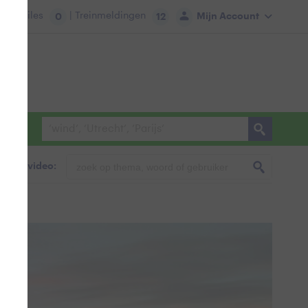
tie:
Files
| Treinmeldingen
Mijn Account
0
12
foto & video: