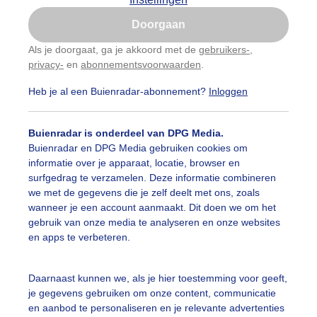
Is goed, toon de popup
Doorgaan
Nu niet, misschien later
Als je doorgaat, ga je akkoord met de
gebruikers-
,
privacy-
en
abonnementsvoorwaarden
.
Gebruik je Safari en wil je niet elke dag deze pop-up
zien?
Heb je al een Buienradar-abonnement?
Inloggen
Klik
hier
om dit aan te passen
Buienradar is onderdeel van DPG Media.
Buienradar en DPG Media gebruiken cookies om
informatie over je apparaat, locatie, browser en
surfgedrag te verzamelen. Deze informatie combineren
we met de gegevens die je zelf deelt met ons, zoals
nsondergang
wanneer je een account aanmaakt. Dit doen we om het
gebruik van onze media te analyseren en onze websites
r: Claudia
Gemaakt: 18-06-2026, 22x bekeken
en apps te verbeteren.
omer
Zonsondergang
Daarnaast kunnen we, als je hier toestemming voor geeft,
je gegevens gebruiken om onze content, communicatie
en aanbod te personaliseren en je relevante advertenties