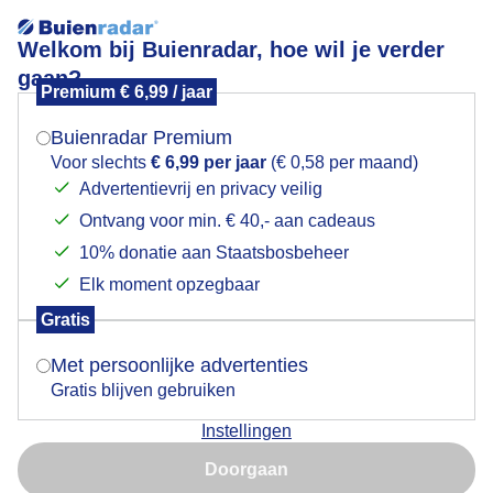
Welkom bij Buienradar, hoe wil je verder
gaan?
Premium € 6,99 / jaar
Mogen we je locatie gebruiken voor het
Zomer
weer?
Buienradar Premium
Voor slechts
€ 6,99 per jaar
(€ 0,58 per maand)
Advertentievrij en privacy veilig
Ontvang voor min. € 40,- aan cadeaus
Indien je hier nog geen akkoord op hebt gegeven,
verschijnt er zo een pop-up uit je browser waarin
10% donatie aan Staatsbosbeheer
deze toestemming gevraagd wordt.
Elk moment opzegbaar
Gratis
Is goed, toon de popup
Met persoonlijke advertenties
Gratis blijven gebruiken
Instellingen
Nu niet, misschien later
Doorgaan
Zonsondergang
Gebruik je Safari en wil je niet elke dag deze pop-up zien?