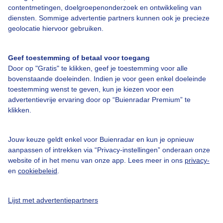
contentmetingen, doelgroepenonderzoek en ontwikkeling van
diensten. Sommige advertentie partners kunnen ook je precieze
Over Buienradar
geolocatie hiervoor gebruiken.
Bedrijfsgegevens
Geef toestemming of betaal voor toegang
Door op "Gratis" te klikken, geef je toestemming voor alle
Veelgestelde vragen
bovenstaande doeleinden. Indien je voor geen enkel doeleinde
toestemming wenst te geven, kun je kiezen voor een
Contact
advertentievrije ervaring door op “Buienradar Premium” te
Toegankelijkheid
klikken.
Gebruikersvoorwaarden
Jouw keuze geldt enkel voor Buienradar en kun je opnieuw
Adverteren
aanpassen of intrekken via “Privacy-instellingen” onderaan onze
Buienradar Team
website of in het menu van onze app. Lees meer in ons
privacy-
en
cookiebeleid
.
Privacy beleid
Cookie beleid
Lijst met advertentiepartners
Privacy instellingen