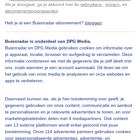
Als je doorgaat, ga je akkoord met de
gebruikers-
,
privacy-
en
Klik
hier
om dit aan te passen
Door: Claudia
Gemaakt: 18-06-2026, 44x bekeken
abonnementsvoorwaarden
.
Heb je al een Buienradar-abonnement?
Inloggen
Buienradar is onderdeel van DPG Media.
Zomer
Zonsondergang
Buienradar en DPG Media gebruiken cookies om informatie over
je apparaat, locatie, browser en surfgedrag te verzamelen. Deze
informatie combineren we met de gegevens die je zelf deelt met
Bekijk slideshow
ons, zoals wanneer je een account aanmaakt. Dit doen we om
het gebruik van onze media te analyseren en onze websites en
apps te verbeteren.
Daarnaast kunnen we, als je hier toestemming voor geeft, je
gegevens gebruiken om onze content, communicatie en aanbod
Een moment geduld aub...
te personaliseren en je relevante advertenties te tonen, en voor
marketingdoeleinden delen met 4 mediapartners. Ook content
van 13 externe platformen wordt enkel getoond met jouw
toestemming. Onze 114 advertentie partners gebruiken cookies
voor gepersonaliseerde advertenties, advertentie- en