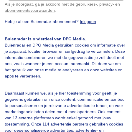
Als je doorgaat, ga je akkoord met de
gebruikers-
,
privacy-
en
Klik
hier
om dit aan te passen
abonnementsvoorwaarden
.
Heb je al een Buienradar-abonnement?
Inloggen
Regen
Wolken
Buienradar is onderdeel van DPG Media.
Buienradar en DPG Media gebruiken cookies om informatie over
je apparaat, locatie, browser en surfgedrag te verzamelen. Deze
Bekijk slideshow
informatie combineren we met de gegevens die je zelf deelt met
ons, zoals wanneer je een account aanmaakt. Dit doen we om
het gebruik van onze media te analyseren en onze websites en
apps te verbeteren.
Een moment geduld aub...
Daarnaast kunnen we, als je hier toestemming voor geeft, je
gegevens gebruiken om onze content, communicatie en aanbod
te personaliseren en je relevante advertenties te tonen, en voor
marketingdoeleinden delen met 4 mediapartners. Ook content
van 13 externe platformen wordt enkel getoond met jouw
toestemming. Onze 114 advertentie partners gebruiken cookies
voor gepersonaliseerde advertenties, advertentie- en