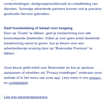
Over Buienradar
contentmetingen, doelgroepenonderzoek en ontwikkeling van
diensten. Sommige advertentie partners kunnen ook je precieze
geolocatie hiervoor gebruiken.
Bedrijfsgegevens
Veelgestelde vragen
Geef toestemming of betaal voor toegang
Door op "Gratis" te klikken, geef je toestemming voor alle
Contact
bovenstaande doeleinden. Indien je voor geen enkel doeleinde
Toegankelijkheid
toestemming wenst te geven, kun je kiezen voor een
advertentievrije ervaring door op “Buienradar Premium” te
Gebruikersvoorwaarden
klikken.
Adverteren
Buienradar Team
Jouw keuze geldt enkel voor Buienradar en kun je opnieuw
aanpassen of intrekken via “Privacy-instellingen” onderaan onze
Privacy beleid
website of in het menu van onze app. Lees meer in ons
privacy-
en
cookiebeleid
.
Cookie beleid
Privacy instellingen
Lijst met advertentiepartners
Gratis weerdata