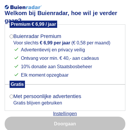
Welkom bij Buienradar, hoe wil je verder
gaan?
Premium € 6,99 / jaar
Mogen we je locatie gebruiken voor het
Daar komt de regen
weer?
Buienradar Premium
Voor slechts
€ 6,99 per jaar
(€ 0,58 per maand)
Advertentievrij en privacy veilig
Ontvang voor min. € 40,- aan cadeaus
Indien je hier nog geen akkoord op hebt gegeven,
verschijnt er zo een pop-up uit je browser waarin
10% donatie aan Staatsbosbeheer
deze toestemming gevraagd wordt.
Elk moment opzegbaar
Gratis
Is goed, toon de popup
Met persoonlijke advertenties
Gratis blijven gebruiken
Instellingen
Nu niet, misschien later
NIet zoveel als gehoopt maar toch wat regen hier rond
Doorgaan
het middaguur.
Gebruik je Safari en wil je niet elke dag deze pop-up zien?