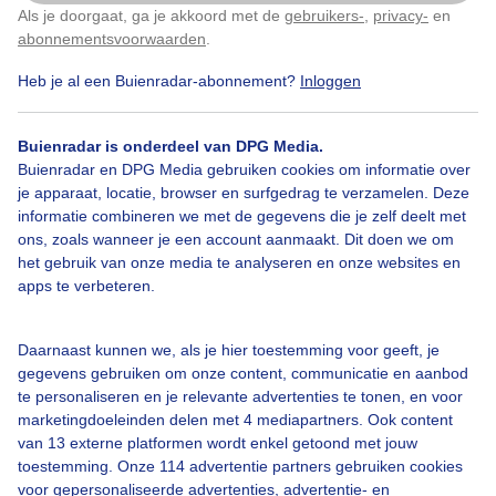
Als je doorgaat, ga je akkoord met de
gebruikers-
,
privacy-
en
Klik
hier
om dit aan te passen
abonnementsvoorwaarden
.
Door: Ilse Kootkar
Gemaakt: 17-06-2026, 33x bekeken
Heb je al een Buienradar-abonnement?
Inloggen
Buienradar is onderdeel van DPG Media.
Regen
Wolken
Buienradar en DPG Media gebruiken cookies om informatie over
je apparaat, locatie, browser en surfgedrag te verzamelen. Deze
informatie combineren we met de gegevens die je zelf deelt met
ons, zoals wanneer je een account aanmaakt. Dit doen we om
Bekijk slideshow
het gebruik van onze media te analyseren en onze websites en
apps te verbeteren.
Daarnaast kunnen we, als je hier toestemming voor geeft, je
gegevens gebruiken om onze content, communicatie en aanbod
Een moment geduld aub...
te personaliseren en je relevante advertenties te tonen, en voor
marketingdoeleinden delen met 4 mediapartners. Ook content
van 13 externe platformen wordt enkel getoond met jouw
toestemming. Onze 114 advertentie partners gebruiken cookies
voor gepersonaliseerde advertenties, advertentie- en