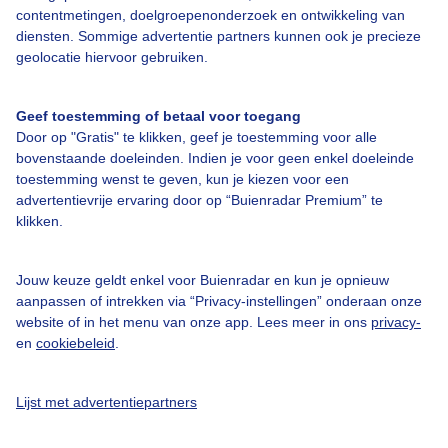
contentmetingen, doelgroepenonderzoek en ontwikkeling van
diensten. Sommige advertentie partners kunnen ook je precieze
geolocatie hiervoor gebruiken.
Over Buienradar
Geef toestemming of betaal voor toegang
Bedrijfsgegevens
Door op "Gratis" te klikken, geef je toestemming voor alle
Veelgestelde vragen
bovenstaande doeleinden. Indien je voor geen enkel doeleinde
toestemming wenst te geven, kun je kiezen voor een
Contact
advertentievrije ervaring door op “Buienradar Premium” te
Toegankelijkheid
klikken.
Gebruikersvoorwaarden
Jouw keuze geldt enkel voor Buienradar en kun je opnieuw
Adverteren
aanpassen of intrekken via “Privacy-instellingen” onderaan onze
Buienradar Team
website of in het menu van onze app. Lees meer in ons
privacy-
en
cookiebeleid
.
Privacy beleid
Cookie beleid
Lijst met advertentiepartners
Privacy instellingen