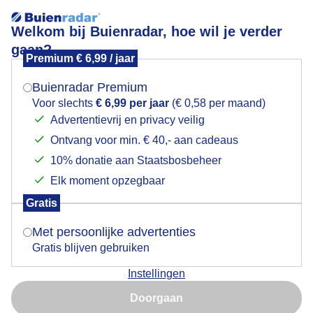
Welkom bij Buienradar, hoe wil je verder
gaan?
Premium € 6,99 / jaar
Mogen we je locatie gebruiken voor het
Regen
weer?
Buienradar Premium
Voor slechts
€ 6,99 per jaar
(€ 0,58 per maand)
Advertentievrij en privacy veilig
Ontvang voor min. € 40,- aan cadeaus
Indien je hier nog geen akkoord op hebt gegeven,
verschijnt er zo een pop-up uit je browser waarin
10% donatie aan Staatsbosbeheer
deze toestemming gevraagd wordt.
Elk moment opzegbaar
Gratis
Is goed, toon de popup
Met persoonlijke advertenties
Gratis blijven gebruiken
Rond 12.00 uur even wat regen hier in Den Helder
Instellingen
Nu niet, misschien later
Door: Ilse Kootkar
Gemaakt: 17-06-2026, 26x bekeken
Doorgaan
Gebruik je Safari en wil je niet elke dag deze pop-up zien?