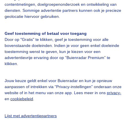
contentmetingen, doelgroepenonderzoek en ontwikkeling van
diensten. Sommige advertentie partners kunnen ook je precieze
Bedrijfsgegevens
geolocatie hiervoor gebruiken.
Veelgestelde vragen
Geef toestemming of betaal voor toegang
Contact
Door op "Gratis" te klikken, geef je toestemming voor alle
Toegankelijkheid
bovenstaande doeleinden. Indien je voor geen enkel doeleinde
toestemming wenst te geven, kun je kiezen voor een
Gebruikersvoorwaarden
advertentievrije ervaring door op “Buienradar Premium” te
klikken.
Adverteren
Buienradar Team
Jouw keuze geldt enkel voor Buienradar en kun je opnieuw
Privacy beleid
aanpassen of intrekken via “Privacy-instellingen” onderaan onze
website of in het menu van onze app. Lees meer in ons
privacy-
Cookie beleid
en
cookiebeleid
.
Privacy instellingen
Gratis weerdata
Lijst met advertentiepartners
@BuienradarNL