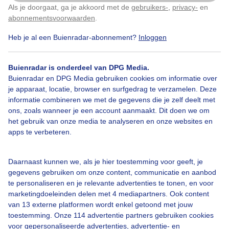
Als je doorgaat, ga je akkoord met de
gebruikers-
,
privacy-
en
Klik
hier
om dit aan te passen
abonnementsvoorwaarden
.
Heb je al een Buienradar-abonnement?
Inloggen
Regen
Wolken
Buienradar is onderdeel van DPG Media.
Buienradar en DPG Media gebruiken cookies om informatie over
Bekijk slideshow
je apparaat, locatie, browser en surfgedrag te verzamelen. Deze
informatie combineren we met de gegevens die je zelf deelt met
ons, zoals wanneer je een account aanmaakt. Dit doen we om
het gebruik van onze media te analyseren en onze websites en
apps te verbeteren.
Een moment geduld aub...
Daarnaast kunnen we, als je hier toestemming voor geeft, je
gegevens gebruiken om onze content, communicatie en aanbod
te personaliseren en je relevante advertenties te tonen, en voor
marketingdoeleinden delen met 4 mediapartners. Ook content
van 13 externe platformen wordt enkel getoond met jouw
toestemming. Onze 114 advertentie partners gebruiken cookies
voor gepersonaliseerde advertenties, advertentie- en
Over Buienradar