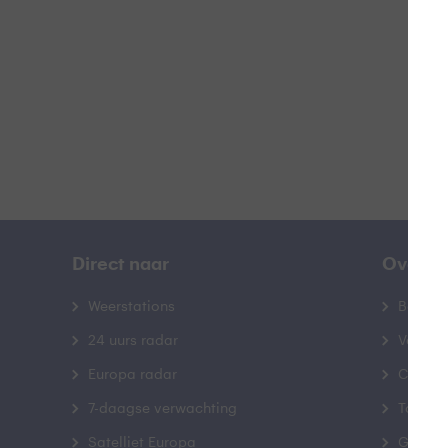
B
Direct naar
Over B
Weerstations
Bedrij
24 uurs radar
Veelge
Europa radar
Contac
7-daagse verwachting
Toegank
Satelliet Europa
Gebrui