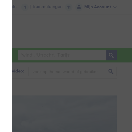
tie:
Files
| Treinmeldingen
Mijn Account
1
11
foto & video: