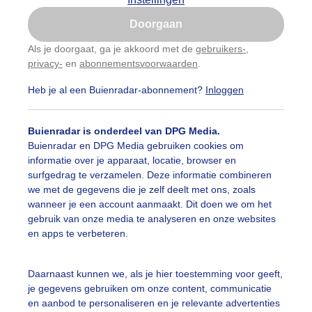
Is goed, toon de popup
Doorgaan
Nu niet, misschien later
Als je doorgaat, ga je akkoord met de
gebruikers-
,
privacy-
en
abonnementsvoorwaarden
.
Gebruik je Safari en wil je niet elke dag deze pop-up
zien?
Heb je al een Buienradar-abonnement?
Inloggen
Klik
hier
om dit aan te passen
Buienradar is onderdeel van DPG Media.
Buienradar en DPG Media gebruiken cookies om
informatie over je apparaat, locatie, browser en
surfgedrag te verzamelen. Deze informatie combineren
we met de gegevens die je zelf deelt met ons, zoals
wanneer je een account aanmaakt. Dit doen we om het
gebruik van onze media te analyseren en onze websites
en apps te verbeteren.
Daarnaast kunnen we, als je hier toestemming voor geeft,
r: Dilia van Zon
Gemaakt: 15-06-2026, 36x bekeken
je gegevens gebruiken om onze content, communicatie
en aanbod te personaliseren en je relevante advertenties