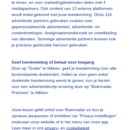
te tonen, en voor marketingdoeleinden delen met 4
mediapartners. Ook content van 13 externe platformen
ekijk slideshow
wordt enkel getoond met jouw toestemming. Onze 114
advertentie partners gebruiken cookies voor
gepersonaliseerde advertenties, advertentie- en
contentmetingen, doelgroepenonderzoek en ontwikkeling
van diensten. Sommige advertentie partners kunnen ook
je precieze geolocatie hiervoor gebruiken.
Een moment geduld
Geef toestemming of betaal voor toegang
Door op "Gratis" te klikken, geef je toestemming voor alle
bovenstaande doeleinden. Indien je voor geen enkel
uienradar
Mijn weer
doeleinde toestemming wenst te geven, kun je kiezen
voor een advertentievrije ervaring door op “Buienradar
fsgegevens
De Bilt
Premium” te klikken.
stelde vragen
t
Jouw keuze geldt enkel voor Buienradar en kun je
opnieuw aanpassen of intrekken via “Privacy-instellingen”
elijkheid
onderaan onze website of in het menu van onze app.
Lees meer in ons
privacy-
en
cookiebeleid
.
kersvoorwaarden