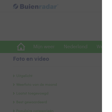
Mijn weer
Nederland
Wereld
Foto en video
B
Uitgelicht
Weerfoto van de maand
Laatst toegevoegd
Best gewaardeerd
Populaire categorieën