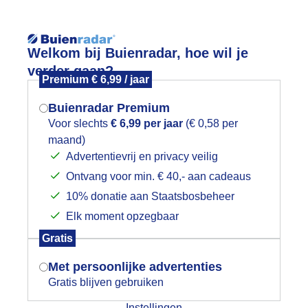
Reisinforma
Welkom bij Buienradar, hoe wil je
verder gaan?
Premium € 6,99 / jaar
Buienradar Premium
Voor slechts
€ 6,99 per jaar
(€ 0,58 per
wijd
Foto en video
Weerzine
maand)
Mogen we je locatie gebruiken voor
Advertentievrij en privacy veilig
het weer?
Zoeken in 
Ontvang voor min. € 40,- aan cadeaus
10% donatie aan Staatsbosbeheer
ewolking
Elk moment opzegbaar
Indien je hier nog geen akkoord op hebt
Gratis
gegeven, verschijnt er zo een pop-up uit
je browser waarin deze toestemming
Met persoonlijke advertenties
gevraagd wordt.
Gratis blijven gebruiken
Instellingen