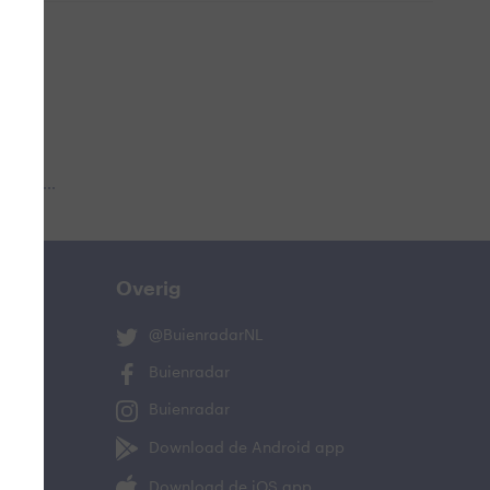
 aub...
Overig
@BuienradarNL
Buienradar
Buienradar
Download de Android app
Download de iOS app