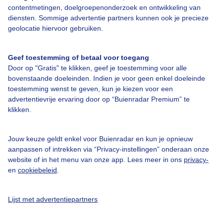
contentmetingen, doelgroepenonderzoek en ontwikkeling van
Veelgestelde vragen
diensten. Sommige advertentie partners kunnen ook je precieze
Contact
geolocatie hiervoor gebruiken.
Toegankelijkheid
Geef toestemming of betaal voor toegang
Gebruikersvoorwaarden
Door op "Gratis" te klikken, geef je toestemming voor alle
Adverteren
bovenstaande doeleinden. Indien je voor geen enkel doeleinde
toestemming wenst te geven, kun je kiezen voor een
Buienradar Team
advertentievrije ervaring door op “Buienradar Premium” te
klikken.
Privacy beleid
Cookie beleid
Jouw keuze geldt enkel voor Buienradar en kun je opnieuw
Privacy instellingen
aanpassen of intrekken via “Privacy-instellingen” onderaan onze
website of in het menu van onze app. Lees meer in ons
privacy-
Gratis weerdata
en
cookiebeleid
.
@BuienradarNL
Lijst met advertentiepartners
Buienradar
Buienradar