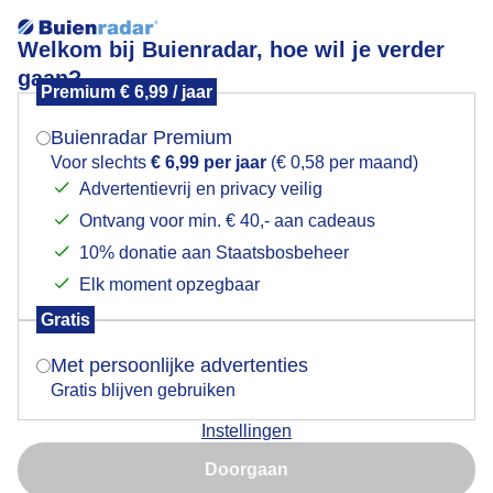
Welkom bij Buienradar, hoe wil je verder
gaan?
Premium € 6,99 / jaar
Mogen we je locatie gebruiken voor het
Goedemorgen
weer?
Buienradar Premium
Voor slechts
€ 6,99 per jaar
(€ 0,58 per maand)
Advertentievrij en privacy veilig
Ontvang voor min. € 40,- aan cadeaus
Indien je hier nog geen akkoord op hebt gegeven,
verschijnt er zo een pop-up uit je browser waarin
10% donatie aan Staatsbosbeheer
deze toestemming gevraagd wordt.
Elk moment opzegbaar
Gratis
Is goed, toon de popup
Met persoonlijke advertenties
Gratis blijven gebruiken
Instellingen
Nu niet, misschien later
Door: Dilia van Zon
Gemaakt: 15-06-2026, 37x bekeken
Doorgaan
Gebruik je Safari en wil je niet elke dag deze pop-up zien?