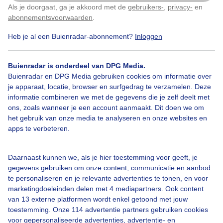
Als je doorgaat, ga je akkoord met de
gebruikers-
,
privacy-
en
Klik
hier
om dit aan te passen
abonnementsvoorwaarden
.
Heb je al een Buienradar-abonnement?
Inloggen
Bekijk slideshow
Buienradar is onderdeel van DPG Media.
Buienradar en DPG Media gebruiken cookies om informatie over
je apparaat, locatie, browser en surfgedrag te verzamelen. Deze
informatie combineren we met de gegevens die je zelf deelt met
ons, zoals wanneer je een account aanmaakt. Dit doen we om
Een moment geduld aub...
het gebruik van onze media te analyseren en onze websites en
apps te verbeteren.
Daarnaast kunnen we, als je hier toestemming voor geeft, je
gegevens gebruiken om onze content, communicatie en aanbod
te personaliseren en je relevante advertenties te tonen, en voor
Over Buienradar
marketingdoeleinden delen met 4 mediapartners. Ook content
van 13 externe platformen wordt enkel getoond met jouw
toestemming. Onze 114 advertentie partners gebruiken cookies
Bedrijfsgegevens
voor gepersonaliseerde advertenties, advertentie- en