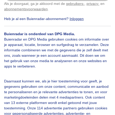
Als je doorgaat, ga je akkoord met de
gebruikers-
,
privacy-
en
Klik
hier
om dit aan te passen
abonnementsvoorwaarden
.
Heb je al een Buienradar-abonnement?
Inloggen
Lavendel
Zwaan
Zonne
Energie
Buienradar is onderdeel van DPG Media.
Buienradar en DPG Media gebruiken cookies om informatie over
Bekijk slideshow
je apparaat, locatie, browser en surfgedrag te verzamelen. Deze
informatie combineren we met de gegevens die je zelf deelt met
ons, zoals wanneer je een account aanmaakt. Dit doen we om
het gebruik van onze media te analyseren en onze websites en
apps te verbeteren.
Een moment geduld aub...
Daarnaast kunnen we, als je hier toestemming voor geeft, je
gegevens gebruiken om onze content, communicatie en aanbod
te personaliseren en je relevante advertenties te tonen, en voor
marketingdoeleinden delen met 4 mediapartners. Ook content
van 13 externe platformen wordt enkel getoond met jouw
toestemming. Onze 114 advertentie partners gebruiken cookies
voor gepersonaliseerde advertenties, advertentie- en
Over Buienradar