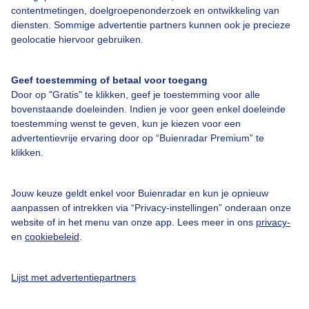
contentmetingen, doelgroepenonderzoek en ontwikkeling van
diensten. Sommige advertentie partners kunnen ook je precieze
Bedrijfsgegevens
geolocatie hiervoor gebruiken.
Veelgestelde vragen
Geef toestemming of betaal voor toegang
Contact
Door op "Gratis" te klikken, geef je toestemming voor alle
Toegankelijkheid
bovenstaande doeleinden. Indien je voor geen enkel doeleinde
toestemming wenst te geven, kun je kiezen voor een
Gebruikersvoorwaarden
advertentievrije ervaring door op “Buienradar Premium” te
klikken.
Adverteren
Buienradar Team
Jouw keuze geldt enkel voor Buienradar en kun je opnieuw
Privacy beleid
aanpassen of intrekken via “Privacy-instellingen” onderaan onze
website of in het menu van onze app. Lees meer in ons
privacy-
Cookie beleid
en
cookiebeleid
.
Privacy instellingen
Gratis weerdata
Lijst met advertentiepartners
@BuienradarNL