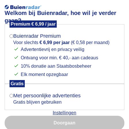
Welkom bij Buienradar, hoe wil je verder
gaan?
Premium € 6,99 / jaar
Mogen we je locatie gebruiken voor het
Goedemorgen
weer?
Buienradar Premium
Voor slechts
€ 6,99 per jaar
(€ 0,58 per maand)
Advertentievrij en privacy veilig
Ontvang voor min. € 40,- aan cadeaus
Indien je hier nog geen akkoord op hebt gegeven,
verschijnt er zo een pop-up uit je browser waarin
10% donatie aan Staatsbosbeheer
deze toestemming gevraagd wordt.
Elk moment opzegbaar
Gratis
Is goed, toon de popup
Met persoonlijke advertenties
Gratis blijven gebruiken
Zojuist
Instellingen
Nu niet, misschien later
Door: Dilia van Zon
Gemaakt: 15-06-2026, 31x bekeken
Doorgaan
Gebruik je Safari en wil je niet elke dag deze pop-up zien?