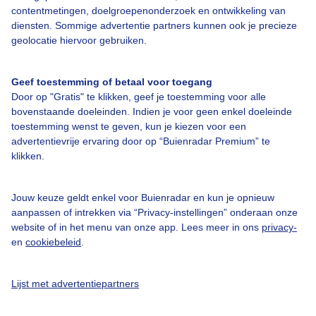
contentmetingen, doelgroepenonderzoek en ontwikkeling van
diensten. Sommige advertentie partners kunnen ook je precieze
Bedrijfsgegevens
geolocatie hiervoor gebruiken.
Veelgestelde vragen
Geef toestemming of betaal voor toegang
Contact
Door op "Gratis" te klikken, geef je toestemming voor alle
Toegankelijkheid
bovenstaande doeleinden. Indien je voor geen enkel doeleinde
toestemming wenst te geven, kun je kiezen voor een
Gebruikersvoorwaarden
advertentievrije ervaring door op “Buienradar Premium” te
klikken.
Adverteren
Buienradar Team
Jouw keuze geldt enkel voor Buienradar en kun je opnieuw
Privacy beleid
aanpassen of intrekken via “Privacy-instellingen” onderaan onze
website of in het menu van onze app. Lees meer in ons
privacy-
Cookie beleid
en
cookiebeleid
.
Privacy instellingen
Gratis weerdata
Lijst met advertentiepartners
@BuienradarNL