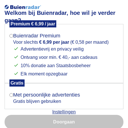
Welkom bij Buienradar, hoe wil je verder
gaan?
Premium € 6,99 / jaar
Mogen we je locatie gebruiken voor het
Klaproos
weer?
Buienradar Premium
Voor slechts
€ 6,99 per jaar
(€ 0,58 per maand)
Advertentievrij en privacy veilig
Ontvang voor min. € 40,- aan cadeaus
Indien je hier nog geen akkoord op hebt gegeven,
verschijnt er zo een pop-up uit je browser waarin
10% donatie aan Staatsbosbeheer
deze toestemming gevraagd wordt.
Elk moment opzegbaar
Gratis
Is goed, toon de popup
Met persoonlijke advertenties
Gratis blijven gebruiken
Klaprozen in de zon
Instellingen
Nu niet, misschien later
Door: Kaya Slabbekoorn
Gemaakt: 14-06-2026, 77x bekeken
Doorgaan
Gebruik je Safari en wil je niet elke dag deze pop-up zien?