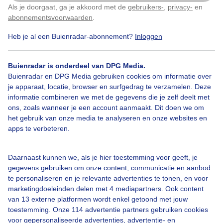
Als je doorgaat, ga je akkoord met de
gebruikers-
,
privacy-
en
Klik
hier
om dit aan te passen
abonnementsvoorwaarden
.
Heb je al een Buienradar-abonnement?
Inloggen
Klaprozen
Lente
Zon
Buienradar is onderdeel van DPG Media.
Buienradar en DPG Media gebruiken cookies om informatie over
Bekijk slideshow
je apparaat, locatie, browser en surfgedrag te verzamelen. Deze
informatie combineren we met de gegevens die je zelf deelt met
ons, zoals wanneer je een account aanmaakt. Dit doen we om
het gebruik van onze media te analyseren en onze websites en
apps te verbeteren.
Een moment geduld aub...
Daarnaast kunnen we, als je hier toestemming voor geeft, je
gegevens gebruiken om onze content, communicatie en aanbod
te personaliseren en je relevante advertenties te tonen, en voor
marketingdoeleinden delen met 4 mediapartners. Ook content
van 13 externe platformen wordt enkel getoond met jouw
toestemming. Onze 114 advertentie partners gebruiken cookies
voor gepersonaliseerde advertenties, advertentie- en
Over Buienradar