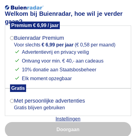
Welkom bij Buienradar, hoe wil je verder
gaan?
Premium € 6,99 / jaar
Mogen we je locatie gebruiken voor het
Vlindertje in de zon
weer?
Buienradar Premium
Voor slechts
€ 6,99 per jaar
(€ 0,58 per maand)
Advertentievrij en privacy veilig
Ontvang voor min. € 40,- aan cadeaus
Indien je hier nog geen akkoord op hebt gegeven,
verschijnt er zo een pop-up uit je browser waarin
10% donatie aan Staatsbosbeheer
deze toestemming gevraagd wordt.
Elk moment opzegbaar
Gratis
Is goed, toon de popup
Met persoonlijke advertenties
Gratis blijven gebruiken
Dit kleine vuurvlindertje geniet van het zonnige weer
Instellingen
Nu niet, misschien later
Door: Kaya Slabbekoorn
Gemaakt: 14-06-2026, 1015x bekeken
Doorgaan
Gebruik je Safari en wil je niet elke dag deze pop-up zien?