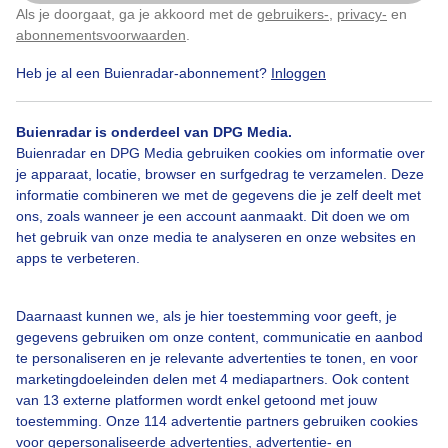
Als je doorgaat, ga je akkoord met de
gebruikers-
,
privacy-
en
Klik
hier
om dit aan te passen
abonnementsvoorwaarden
.
1
Heb je al een Buienradar-abonnement?
Inloggen
Vlinder
Lente
Zon
Buienradar is onderdeel van DPG Media.
Buienradar en DPG Media gebruiken cookies om informatie over
Bekijk slideshow
je apparaat, locatie, browser en surfgedrag te verzamelen. Deze
informatie combineren we met de gegevens die je zelf deelt met
ons, zoals wanneer je een account aanmaakt. Dit doen we om
het gebruik van onze media te analyseren en onze websites en
apps te verbeteren.
Een moment geduld aub...
Daarnaast kunnen we, als je hier toestemming voor geeft, je
gegevens gebruiken om onze content, communicatie en aanbod
te personaliseren en je relevante advertenties te tonen, en voor
marketingdoeleinden delen met 4 mediapartners. Ook content
van 13 externe platformen wordt enkel getoond met jouw
toestemming. Onze 114 advertentie partners gebruiken cookies
voor gepersonaliseerde advertenties, advertentie- en