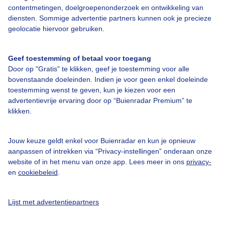
Over Buienradar
contentmetingen, doelgroepenonderzoek en ontwikkeling van
diensten. Sommige advertentie partners kunnen ook je precieze
geolocatie hiervoor gebruiken.
Bedrijfsgegevens
Veelgestelde vragen
Geef toestemming of betaal voor toegang
Contact
Door op "Gratis" te klikken, geef je toestemming voor alle
bovenstaande doeleinden. Indien je voor geen enkel doeleinde
Toegankelijkheid
toestemming wenst te geven, kun je kiezen voor een
advertentievrije ervaring door op “Buienradar Premium” te
Gebruikersvoorwaarden
klikken.
Adverteren
Buienradar Team
Jouw keuze geldt enkel voor Buienradar en kun je opnieuw
aanpassen of intrekken via “Privacy-instellingen” onderaan onze
Privacy beleid
website of in het menu van onze app. Lees meer in ons
privacy-
Cookie beleid
en
cookiebeleid
.
Privacy instellingen
Lijst met advertentiepartners
Gratis weerdata