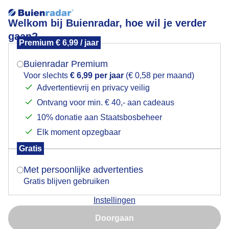
Welkom bij Buienradar, hoe wil je verder
gaan?
Premium € 6,99 / jaar
Mogen we je locatie gebruiken voor het
dd jas kon wel uit, gewoon warm.met die zon erbij
weer?
Buienradar Premium
Voor slechts
€ 6,99 per jaar
(€ 0,58 per maand)
Advertentievrij en privacy veilig
Ontvang voor min. € 40,- aan cadeaus
Indien je hier nog geen akkoord op hebt gegeven,
verschijnt er zo een pop-up uit je browser waarin
10% donatie aan Staatsbosbeheer
deze toestemming gevraagd wordt.
Elk moment opzegbaar
Gratis
Is goed, toon de popup
Met persoonlijke advertenties
Gratis blijven gebruiken
ondanks de wind was het best warm tijdens het
Instellingen
wandelen
Nu niet, misschien later
Doorgaan
Door: Astrid Wiessner Hoog
Gemaakt: 14-06-2026, 49x bekeken
Gebruik je Safari en wil je niet elke dag deze pop-up zien?