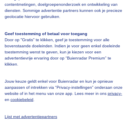
contentmetingen, doelgroepenonderzoek en ontwikkeling van
Over Buienradar
diensten. Sommige advertentie partners kunnen ook je precieze
geolocatie hiervoor gebruiken.
Bedrijfsgegevens
Veelgestelde vragen
Geef toestemming of betaal voor toegang
Door op "Gratis" te klikken, geef je toestemming voor alle
Contact
bovenstaande doeleinden. Indien je voor geen enkel doeleinde
Toegankelijkheid
toestemming wenst te geven, kun je kiezen voor een
advertentievrije ervaring door op “Buienradar Premium” te
Gebruikersvoorwaarden
klikken.
Adverteren
Buienradar Team
Jouw keuze geldt enkel voor Buienradar en kun je opnieuw
aanpassen of intrekken via “Privacy-instellingen” onderaan onze
Privacy beleid
website of in het menu van onze app. Lees meer in ons
privacy-
en
cookiebeleid
.
Cookie beleid
Privacy instellingen
Lijst met advertentiepartners
Gratis weerdata