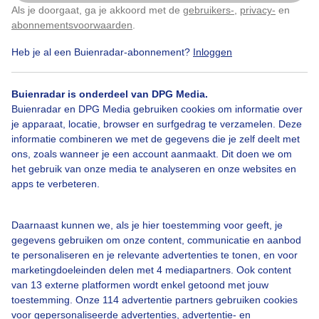
Als je doorgaat, ga je akkoord met de
gebruikers-
,
privacy-
en
Klik
hier
om dit aan te passen
abonnementsvoorwaarden
.
Heb je al een Buienradar-abonnement?
Inloggen
Zon
Wolken
Buienradar is onderdeel van DPG Media.
Buienradar en DPG Media gebruiken cookies om informatie over
je apparaat, locatie, browser en surfgedrag te verzamelen. Deze
Bekijk slideshow
informatie combineren we met de gegevens die je zelf deelt met
ons, zoals wanneer je een account aanmaakt. Dit doen we om
het gebruik van onze media te analyseren en onze websites en
apps te verbeteren.
Een moment geduld aub...
Daarnaast kunnen we, als je hier toestemming voor geeft, je
gegevens gebruiken om onze content, communicatie en aanbod
te personaliseren en je relevante advertenties te tonen, en voor
marketingdoeleinden delen met 4 mediapartners. Ook content
van 13 externe platformen wordt enkel getoond met jouw
toestemming. Onze 114 advertentie partners gebruiken cookies
voor gepersonaliseerde advertenties, advertentie- en