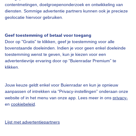
contentmetingen, doelgroepenonderzoek en ontwikkeling van
Over Buienradar
diensten. Sommige advertentie partners kunnen ook je precieze
geolocatie hiervoor gebruiken.
Bedrijfsgegevens
Veelgestelde vragen
Geef toestemming of betaal voor toegang
Door op "Gratis" te klikken, geef je toestemming voor alle
Contact
bovenstaande doeleinden. Indien je voor geen enkel doeleinde
Toegankelijkheid
toestemming wenst te geven, kun je kiezen voor een
advertentievrije ervaring door op “Buienradar Premium” te
Gebruikersvoorwaarden
klikken.
Adverteren
Buienradar Team
Jouw keuze geldt enkel voor Buienradar en kun je opnieuw
aanpassen of intrekken via “Privacy-instellingen” onderaan onze
Privacy beleid
website of in het menu van onze app. Lees meer in ons
privacy-
en
cookiebeleid
.
Cookie beleid
Privacy instellingen
Lijst met advertentiepartners
Gratis weerdata