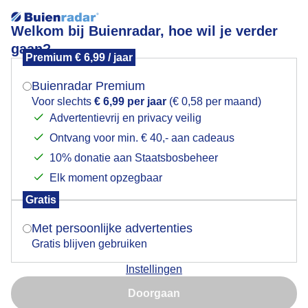
Welkom bij Buienradar, hoe wil je verder
gaan?
Premium € 6,99 / jaar
Mogen we je locatie gebruiken voor het
heerlijk weer om met het paard erop uit te gaan
weer?
Buienradar Premium
Voor slechts
€ 6,99 per jaar
(€ 0,58 per maand)
Advertentievrij en privacy veilig
Ontvang voor min. € 40,- aan cadeaus
Indien je hier nog geen akkoord op hebt gegeven,
verschijnt er zo een pop-up uit je browser waarin
10% donatie aan Staatsbosbeheer
deze toestemming gevraagd wordt.
Elk moment opzegbaar
Gratis
Is goed, toon de popup
Met persoonlijke advertenties
Gratis blijven gebruiken
vriendelijke bewolking. beetje wind genieten voor
Instellingen
mens en dier
Nu niet, misschien later
Doorgaan
Door: Astrid Wiessner Hoog
Gemaakt: 14-06-2026, 49x bekeken
Gebruik je Safari en wil je niet elke dag deze pop-up zien?