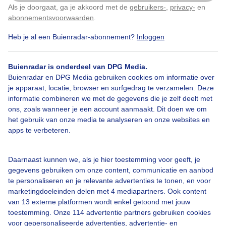
Als je doorgaat, ga je akkoord met de
gebruikers-
,
privacy-
en
Klik
hier
om dit aan te passen
abonnementsvoorwaarden
.
Heb je al een Buienradar-abonnement?
Inloggen
Wolken
Dieren
Buienradar is onderdeel van DPG Media.
Buienradar en DPG Media gebruiken cookies om informatie over
je apparaat, locatie, browser en surfgedrag te verzamelen. Deze
Bekijk slideshow
informatie combineren we met de gegevens die je zelf deelt met
ons, zoals wanneer je een account aanmaakt. Dit doen we om
het gebruik van onze media te analyseren en onze websites en
apps te verbeteren.
Een moment geduld aub...
Daarnaast kunnen we, als je hier toestemming voor geeft, je
gegevens gebruiken om onze content, communicatie en aanbod
te personaliseren en je relevante advertenties te tonen, en voor
marketingdoeleinden delen met 4 mediapartners. Ook content
van 13 externe platformen wordt enkel getoond met jouw
toestemming. Onze 114 advertentie partners gebruiken cookies
voor gepersonaliseerde advertenties, advertentie- en