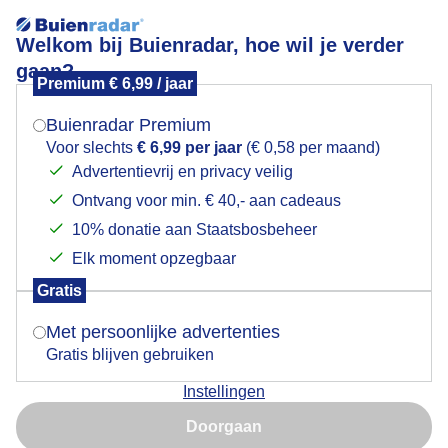
Welkom bij Buienradar, hoe wil je verder
gaan?
Premium € 6,99 / jaar
Mogen we je locatie gebruiken voor het
Pileus Lenticularis
weer?
Buienradar Premium
Voor slechts
€ 6,99 per jaar
(€ 0,58 per maand)
Advertentievrij en privacy veilig
Ontvang voor min. € 40,- aan cadeaus
Indien je hier nog geen akkoord op hebt gegeven,
verschijnt er zo een pop-up uit je browser waarin
10% donatie aan Staatsbosbeheer
deze toestemming gevraagd wordt.
Elk moment opzegbaar
Gratis
Is goed, toon de popup
Met persoonlijke advertenties
Gratis blijven gebruiken
Instellingen
Nu niet, misschien later
Door: Janneke Middendorp
Gemaakt: 13-06-2026, 41x bekeken
Doorgaan
Gebruik je Safari en wil je niet elke dag deze pop-up zien?