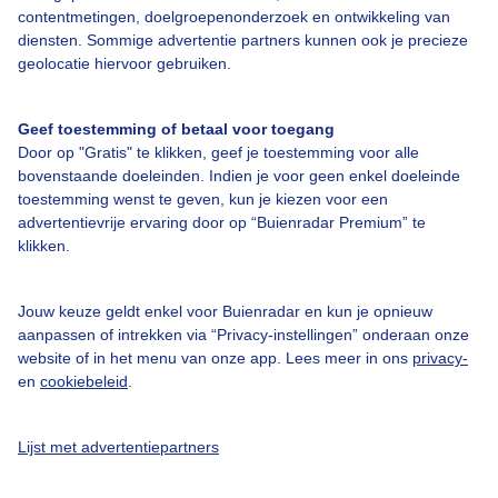
contentmetingen, doelgroepenonderzoek en ontwikkeling van
Veelgestelde vragen
diensten. Sommige advertentie partners kunnen ook je precieze
Contact
geolocatie hiervoor gebruiken.
Toegankelijkheid
Geef toestemming of betaal voor toegang
Gebruikersvoorwaarden
Door op "Gratis" te klikken, geef je toestemming voor alle
Adverteren
bovenstaande doeleinden. Indien je voor geen enkel doeleinde
toestemming wenst te geven, kun je kiezen voor een
Buienradar Team
advertentievrije ervaring door op “Buienradar Premium” te
klikken.
Privacy beleid
Cookie beleid
Jouw keuze geldt enkel voor Buienradar en kun je opnieuw
Privacy instellingen
aanpassen of intrekken via “Privacy-instellingen” onderaan onze
website of in het menu van onze app. Lees meer in ons
privacy-
Gratis weerdata
en
cookiebeleid
.
@BuienradarNL
Lijst met advertentiepartners
Buienradar
Buienradar