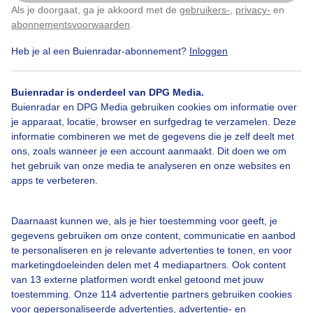
Als je doorgaat, ga je akkoord met de
gebruikers-
,
privacy-
en
Klik
hier
om dit aan te passen
abonnementsvoorwaarden
.
Heb je al een Buienradar-abonnement?
Inloggen
Bekijk slideshow
Buienradar is onderdeel van DPG Media.
Buienradar en DPG Media gebruiken cookies om informatie over
je apparaat, locatie, browser en surfgedrag te verzamelen. Deze
informatie combineren we met de gegevens die je zelf deelt met
ons, zoals wanneer je een account aanmaakt. Dit doen we om
Een moment geduld aub...
het gebruik van onze media te analyseren en onze websites en
apps te verbeteren.
Daarnaast kunnen we, als je hier toestemming voor geeft, je
gegevens gebruiken om onze content, communicatie en aanbod
te personaliseren en je relevante advertenties te tonen, en voor
Over Buienradar
marketingdoeleinden delen met 4 mediapartners. Ook content
van 13 externe platformen wordt enkel getoond met jouw
toestemming. Onze 114 advertentie partners gebruiken cookies
Bedrijfsgegevens
voor gepersonaliseerde advertenties, advertentie- en