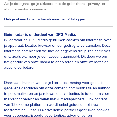
Als je doorgaat, ga je akkoord met de
gebruikers-
,
privacy-
en
Klik
hier
om dit aan te passen
abonnementsvoorwaarden
.
Heb je al een Buienradar-abonnement?
Inloggen
Bekijk slideshow
Buienradar is onderdeel van DPG Media.
Buienradar en DPG Media gebruiken cookies om informatie over
je apparaat, locatie, browser en surfgedrag te verzamelen. Deze
informatie combineren we met de gegevens die je zelf deelt met
ons, zoals wanneer je een account aanmaakt. Dit doen we om
het gebruik van onze media te analyseren en onze websites en
Een moment geduld aub...
apps te verbeteren.
Daarnaast kunnen we, als je hier toestemming voor geeft, je
gegevens gebruiken om onze content, communicatie en aanbod
te personaliseren en je relevante advertenties te tonen, en voor
marketingdoeleinden delen met 4 mediapartners. Ook content
Over Buienradar
van 13 externe platformen wordt enkel getoond met jouw
toestemming. Onze 114 advertentie partners gebruiken cookies
voor gepersonaliseerde advertenties, advertentie- en