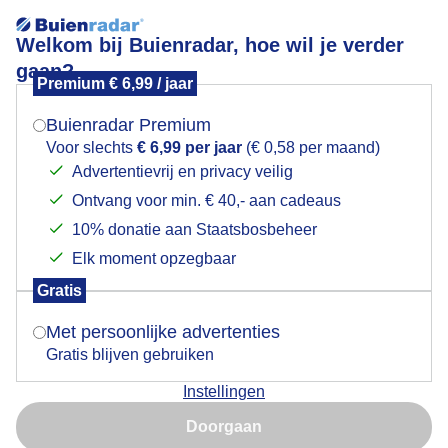
Welkom bij Buienradar, hoe wil je verder
gaan?
Premium € 6,99 / jaar
Mogen we je locatie gebruiken voor het
Wind kitesurfers stuifzand achter windscherm volle
weer?
terrassen
Buienradar Premium
Voor slechts
€ 6,99 per jaar
(€ 0,58 per maand)
Advertentievrij en privacy veilig
Ontvang voor min. € 40,- aan cadeaus
Indien je hier nog geen akkoord op hebt gegeven,
verschijnt er zo een pop-up uit je browser waarin
10% donatie aan Staatsbosbeheer
deze toestemming gevraagd wordt.
Elk moment opzegbaar
Gratis
Is goed, toon de popup
Met persoonlijke advertenties
Gratis blijven gebruiken
Instellingen
Nu niet, misschien later
Door: Janneke Middendorp
Gemaakt: 13-06-2026, 41x bekeken
Doorgaan
Gebruik je Safari en wil je niet elke dag deze pop-up zien?