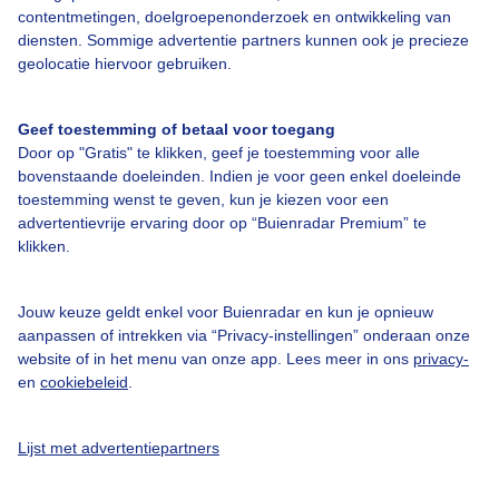
Bedrijfsgegevens
contentmetingen, doelgroepenonderzoek en ontwikkeling van
diensten. Sommige advertentie partners kunnen ook je precieze
Veelgestelde vragen
geolocatie hiervoor gebruiken.
Contact
Toegankelijkheid
Geef toestemming of betaal voor toegang
Door op "Gratis" te klikken, geef je toestemming voor alle
Gebruikersvoorwaarden
bovenstaande doeleinden. Indien je voor geen enkel doeleinde
Adverteren
toestemming wenst te geven, kun je kiezen voor een
advertentievrije ervaring door op “Buienradar Premium” te
Buienradar Team
klikken.
Privacy beleid
Cookie beleid
Jouw keuze geldt enkel voor Buienradar en kun je opnieuw
aanpassen of intrekken via “Privacy-instellingen” onderaan onze
Privacy instellingen
website of in het menu van onze app. Lees meer in ons
privacy-
en
cookiebeleid
.
Gratis weerdata
@BuienradarNL
Lijst met advertentiepartners
Buienradar