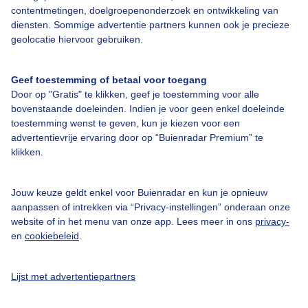
Over Buienradar
contentmetingen, doelgroepenonderzoek en ontwikkeling van
diensten. Sommige advertentie partners kunnen ook je precieze
geolocatie hiervoor gebruiken.
Bedrijfsgegevens
Veelgestelde vragen
Geef toestemming of betaal voor toegang
Door op "Gratis" te klikken, geef je toestemming voor alle
Contact
bovenstaande doeleinden. Indien je voor geen enkel doeleinde
Toegankelijkheid
toestemming wenst te geven, kun je kiezen voor een
advertentievrije ervaring door op “Buienradar Premium” te
Gebruikersvoorwaarden
klikken.
Adverteren
Buienradar Team
Jouw keuze geldt enkel voor Buienradar en kun je opnieuw
aanpassen of intrekken via “Privacy-instellingen” onderaan onze
Privacy beleid
website of in het menu van onze app. Lees meer in ons
privacy-
en
cookiebeleid
.
Cookie beleid
Privacy instellingen
Lijst met advertentiepartners
Gratis weerdata