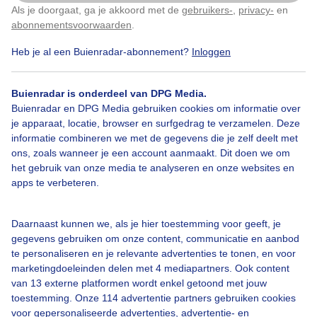
Als je doorgaat, ga je akkoord met de
gebruikers-
,
privacy-
en
Klik
hier
om dit aan te passen
abonnementsvoorwaarden
.
Heb je al een Buienradar-abonnement?
Inloggen
Zon
Wolken
Wind
Buienradar is onderdeel van DPG Media.
Buienradar en DPG Media gebruiken cookies om informatie over
je apparaat, locatie, browser en surfgedrag te verzamelen. Deze
Bekijk slideshow
informatie combineren we met de gegevens die je zelf deelt met
ons, zoals wanneer je een account aanmaakt. Dit doen we om
het gebruik van onze media te analyseren en onze websites en
apps te verbeteren.
Een moment geduld aub...
Daarnaast kunnen we, als je hier toestemming voor geeft, je
gegevens gebruiken om onze content, communicatie en aanbod
te personaliseren en je relevante advertenties te tonen, en voor
marketingdoeleinden delen met 4 mediapartners. Ook content
van 13 externe platformen wordt enkel getoond met jouw
toestemming. Onze 114 advertentie partners gebruiken cookies
voor gepersonaliseerde advertenties, advertentie- en