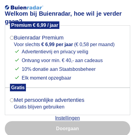
Welkom bij Buienradar, hoe wil je verder
gaan?
Premium € 6,99 / jaar
Mogen we je locatie gebruiken voor het
Mooie wolkenluchten
weer?
Buienradar Premium
Voor slechts
€ 6,99 per jaar
(€ 0,58 per maand)
Advertentievrij en privacy veilig
Ontvang voor min. € 40,- aan cadeaus
Indien je hier nog geen akkoord op hebt gegeven,
verschijnt er zo een pop-up uit je browser waarin
10% donatie aan Staatsbosbeheer
deze toestemming gevraagd wordt.
Elk moment opzegbaar
Gratis
Is goed, toon de popup
Met persoonlijke advertenties
Gratis blijven gebruiken
Mooie wolkenluchten, af en toe brak toch de zon door
Instellingen
vanmiddag in Colijnsplaat (Zeeland)
Nu niet, misschien later
Doorgaan
Door: Vivian Kramer
Gemaakt: 12-06-2026, 90x bekeken
Gebruik je Safari en wil je niet elke dag deze pop-up zien?