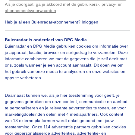
Als je doorgaat, ga je akkoord met de
gebruikers-
,
privacy-
en
Klik
hier
om dit aan te passen
abonnementsvoorwaarden
.
Heb je al een Buienradar-abonnement?
Inloggen
Regen
Wolken
Wind
Buienradar is onderdeel van DPG Media.
Buienradar en DPG Media gebruiken cookies om informatie over
je apparaat, locatie, browser en surfgedrag te verzamelen. Deze
Bekijk slideshow
informatie combineren we met de gegevens die je zelf deelt met
ons, zoals wanneer je een account aanmaakt. Dit doen we om
het gebruik van onze media te analyseren en onze websites en
apps te verbeteren.
Een moment geduld aub...
Daarnaast kunnen we, als je hier toestemming voor geeft, je
gegevens gebruiken om onze content, communicatie en aanbod
te personaliseren en je relevante advertenties te tonen, en voor
marketingdoeleinden delen met 4 mediapartners. Ook content
van 13 externe platformen wordt enkel getoond met jouw
toestemming. Onze 114 advertentie partners gebruiken cookies
voor gepersonaliseerde advertenties, advertentie- en