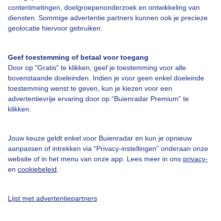
Over Buienradar
contentmetingen, doelgroepenonderzoek en ontwikkeling van
diensten. Sommige advertentie partners kunnen ook je precieze
geolocatie hiervoor gebruiken.
Bedrijfsgegevens
Veelgestelde vragen
Geef toestemming of betaal voor toegang
Door op "Gratis" te klikken, geef je toestemming voor alle
Contact
bovenstaande doeleinden. Indien je voor geen enkel doeleinde
Toegankelijkheid
toestemming wenst te geven, kun je kiezen voor een
advertentievrije ervaring door op “Buienradar Premium” te
Gebruikersvoorwaarden
klikken.
Adverteren
Buienradar Team
Jouw keuze geldt enkel voor Buienradar en kun je opnieuw
aanpassen of intrekken via “Privacy-instellingen” onderaan onze
Privacy beleid
website of in het menu van onze app. Lees meer in ons
privacy-
en
cookiebeleid
.
Cookie beleid
Privacy instellingen
Lijst met advertentiepartners
Gratis weerdata