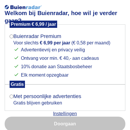
Welkom bij Buienradar, hoe wil je verder
gaan?
Premium € 6,99 / jaar
Mogen we je locatie gebruiken voor het
Regenbui
weer?
Buienradar Premium
Voor slechts
€ 6,99 per jaar
(€ 0,58 per maand)
Advertentievrij en privacy veilig
Ontvang voor min. € 40,- aan cadeaus
Indien je hier nog geen akkoord op hebt gegeven,
verschijnt er zo een pop-up uit je browser waarin
10% donatie aan Staatsbosbeheer
deze toestemming gevraagd wordt.
Elk moment opzegbaar
Gratis
Is goed, toon de popup
Met persoonlijke advertenties
Gratis blijven gebruiken
Regen en veel wind in de polder van Colijnsplaat
Instellingen
(Zeeland) rond 15.30 uur.
Nu niet, misschien later
Doorgaan
Door: Vivian Kramer
Gemaakt: 11-06-2026, 105x bekeken
Gebruik je Safari en wil je niet elke dag deze pop-up zien?