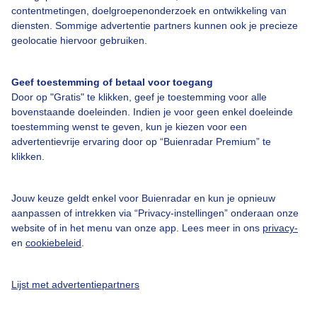
Gongzhufu
13,2°C / 22,2°C
contentmetingen, doelgroepenonderzoek en ontwikkeling van
diensten. Sommige advertentie partners kunnen ook je precieze
Wudaodong
13,2°C / 22,2°C
geolocatie hiervoor gebruiken.
Geef toestemming of betaal voor toegang
Door op "Gratis" te klikken, geef je toestemming voor alle
bovenstaande doeleinden. Indien je voor geen enkel doeleinde
toestemming wenst te geven, kun je kiezen voor een
Maandgemiddelden (
Beijing
)
advertentievrije ervaring door op “Buienradar Premium” te
klikken.
Maand
Max.
Min.
Uren zon per
Dagen
temp
temp
maand
neerslag
Jouw keuze geldt enkel voor Buienradar en kun je opnieuw
Jan
2°C
-9°C
518
2
aanpassen of intrekken via “Privacy-instellingen” onderaan onze
website of in het menu van onze app. Lees meer in ons
privacy-
Feb
6°C
-6°C
434
2
en
cookiebeleid
.
Mrt
13°C
0°C
421
4
Apr
22°C
6°C
427
5
Lijst met advertentiepartners
Mei
29°C
13°C
419
7