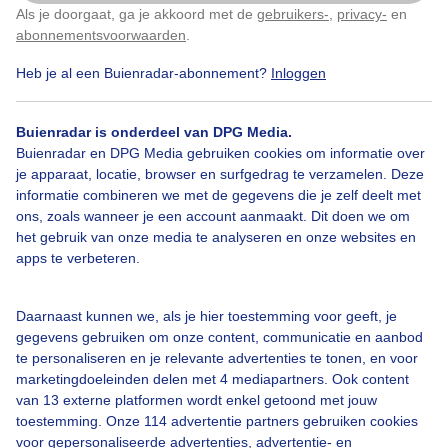
Als je doorgaat, ga je akkoord met de
gebruikers-
,
privacy-
en
Klik
hier
om dit aan te passen
abonnementsvoorwaarden
.
Heb je al een Buienradar-abonnement?
Inloggen
Populaire plaatsen
Buienradar is onderdeel van DPG Media.
Beijing
13,2°C / 22,2°C
Buienradar en DPG Media gebruiken cookies om informatie over
je apparaat, locatie, browser en surfgedrag te verzamelen. Deze
informatie combineren we met de gegevens die je zelf deelt met
Guangzhou
13,2°C / 22,2°C
ons, zoals wanneer je een account aanmaakt. Dit doen we om
het gebruik van onze media te analyseren en onze websites en
Shanghai
13,2°C / 22,2°C
apps te verbeteren.
Chongqing
13,2°C / 22,2°C
Daarnaast kunnen we, als je hier toestemming voor geeft, je
gegevens gebruiken om onze content, communicatie en aanbod
Xi’an
13,2°C / 22,2°C
te personaliseren en je relevante advertenties te tonen, en voor
marketingdoeleinden delen met 4 mediapartners. Ook content
van 13 externe platformen wordt enkel getoond met jouw
Harbin
13,2°C / 22,2°C
toestemming. Onze 114 advertentie partners gebruiken cookies
voor gepersonaliseerde advertenties, advertentie- en