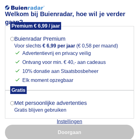
Welkom bij Buienradar, hoe wil je verder
gaan?
Premium € 6,99 / jaar
Weer per land
Mogen we je locatie gebruiken voor het
weer?
Buienradar Premium
Actueel weer in:
Voor slechts
€ 6,99 per jaar
(€ 0,58 per maand)
Advertentievrij en privacy veilig
Ontvang voor min. € 40,- aan cadeaus
Indien je hier nog geen akkoord op hebt gegeven,
verschijnt er zo een pop-up uit je browser waarin
10% donatie aan Staatsbosbeheer
deze toestemming gevraagd wordt.
Elk moment opzegbaar
Gratis
Is goed, toon de popup
13,2°
Met persoonlijke advertenties
Gratis blijven gebruiken
13,2°
Instellingen
Nu niet, misschien later
Doorgaan
13,2°
Gebruik je Safari en wil je niet elke dag deze pop-up zien?