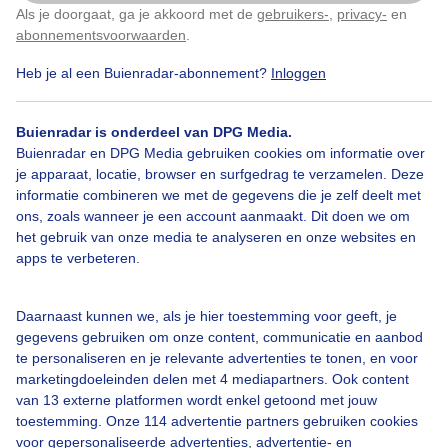
26,2°
Als je doorgaat, ga je akkoord met de
gebruikers-
,
privacy-
en
Klik
hier
om dit aan te passen
abonnementsvoorwaarden
.
Heb je al een Buienradar-abonnement?
Inloggen
Buienradar is onderdeel van DPG Media.
Populaire plaatsen
Buienradar en DPG Media gebruiken cookies om informatie over
je apparaat, locatie, browser en surfgedrag te verzamelen. Deze
Mallorca
17,6°C / 26,2°C
informatie combineren we met de gegevens die je zelf deelt met
ons, zoals wanneer je een account aanmaakt. Dit doen we om
het gebruik van onze media te analyseren en onze websites en
Manila
17,6°C / 26,2°C
apps te verbeteren.
Cebu City
17,6°C / 26,2°C
Daarnaast kunnen we, als je hier toestemming voor geeft, je
gegevens gebruiken om onze content, communicatie en aanbod
Palawan
17,6°C / 26,2°C
te personaliseren en je relevante advertenties te tonen, en voor
marketingdoeleinden delen met 4 mediapartners. Ook content
New Bohol
17,6°C / 26,2°C
van 13 externe platformen wordt enkel getoond met jouw
toestemming. Onze 114 advertentie partners gebruiken cookies
voor gepersonaliseerde advertenties, advertentie- en
Cadiz
17,6°C / 26,2°C