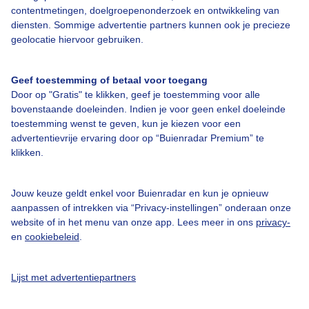
contentmetingen, doelgroepenonderzoek en ontwikkeling van
diensten. Sommige advertentie partners kunnen ook je precieze
Iloilo
17,6°C / 26,2°C
geolocatie hiervoor gebruiken.
Palsabañgon Ibaba
17,6°C / 26,2°C
Geef toestemming of betaal voor toegang
Door op "Gratis" te klikken, geef je toestemming voor alle
bovenstaande doeleinden. Indien je voor geen enkel doeleinde
toestemming wenst te geven, kun je kiezen voor een
advertentievrije ervaring door op “Buienradar Premium” te
klikken.
Maandgemiddelden (
Manila
)
Jouw keuze geldt enkel voor Buienradar en kun je opnieuw
Maand
Max.
Min.
Uren zon per
Dagen
aanpassen of intrekken via “Privacy-instellingen” onderaan onze
temp
temp
maand
neerslag
website of in het menu van onze app. Lees meer in ons
privacy-
Jan
29°C
20°C
473
3
en
cookiebeleid
.
Feb
30°C
20°C
483
3
Lijst met advertentiepartners
Mrt
32°C
21°C
526
5
Apr
34°C
23°C
505
8