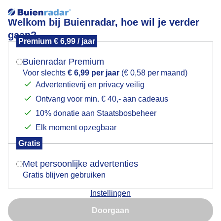
Welkom bij Buienradar, hoe wil je verder
gaan?
Premium € 6,99 / jaar
Mogen we je locatie gebruiken voor het
Lees meer.
weer?
Buienradar Premium
Weer per land
Voor slechts
€ 6,99 per jaar
(€ 0,58 per maand)
Advertentievrij en privacy veilig
Actueel weer in:
Ontvang voor min. € 40,- aan cadeaus
Indien je hier nog geen akkoord op hebt gegeven,
verschijnt er zo een pop-up uit je browser waarin
10% donatie aan Staatsbosbeheer
deze toestemming gevraagd wordt.
Elk moment opzegbaar
Gratis
Is goed, toon de popup
Met persoonlijke advertenties
Gratis blijven gebruiken
26,2°
Instellingen
26,2°
Nu niet, misschien later
Doorgaan
Gebruik je Safari en wil je niet elke dag deze pop-up zien?