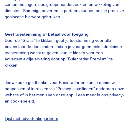
contentmetingen, doelgroepenonderzoek en ontwikkeling van
Veelgestelde vragen
diensten. Sommige advertentie partners kunnen ook je precieze
Contact
geolocatie hiervoor gebruiken.
Toegankelijkheid
Geef toestemming of betaal voor toegang
Gebruikersvoorwaarden
Door op "Gratis" te klikken, geef je toestemming voor alle
Adverteren
bovenstaande doeleinden. Indien je voor geen enkel doeleinde
toestemming wenst te geven, kun je kiezen voor een
Buienradar Team
advertentievrije ervaring door op “Buienradar Premium” te
klikken.
Privacy beleid
Cookie beleid
Jouw keuze geldt enkel voor Buienradar en kun je opnieuw
Privacy instellingen
aanpassen of intrekken via “Privacy-instellingen” onderaan onze
website of in het menu van onze app. Lees meer in ons
privacy-
Gratis weerdata
en
cookiebeleid
.
@BuienradarNL
Lijst met advertentiepartners
Buienradar
Buienradar