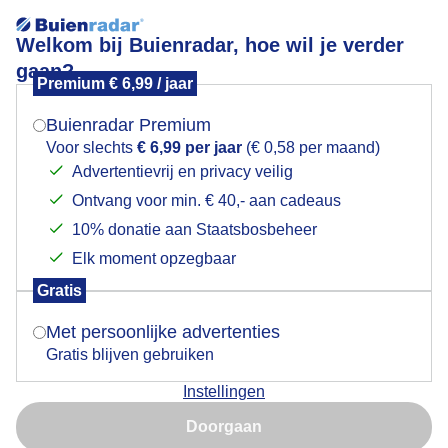
Welkom bij Buienradar, hoe wil je verder
gaan?
Premium € 6,99 / jaar
Mogen we je locatie gebruiken voor het
Regen
weer?
Buienradar Premium
Voor slechts
€ 6,99 per jaar
(€ 0,58 per maand)
Advertentievrij en privacy veilig
Ontvang voor min. € 40,- aan cadeaus
Indien je hier nog geen akkoord op hebt gegeven,
verschijnt er zo een pop-up uit je browser waarin
10% donatie aan Staatsbosbeheer
deze toestemming gevraagd wordt.
Elk moment opzegbaar
Gratis
Is goed, toon de popup
Met persoonlijke advertenties
Gratis blijven gebruiken
Instellingen
Nu niet, misschien later
Door: Jolanda Bakker
Gemaakt: 12-06-2026, 42x bekeken
Doorgaan
Gebruik je Safari en wil je niet elke dag deze pop-up zien?