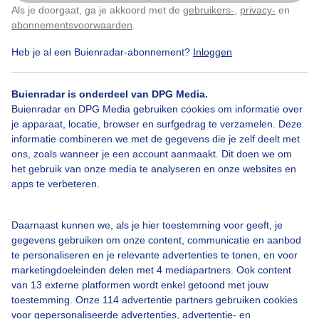
Als je doorgaat, ga je akkoord met de
gebruikers-
,
privacy-
en
Klik
hier
om dit aan te passen
abonnementsvoorwaarden
.
Heb je al een Buienradar-abonnement?
Inloggen
Bekijk slideshow
Buienradar is onderdeel van DPG Media.
Buienradar en DPG Media gebruiken cookies om informatie over
je apparaat, locatie, browser en surfgedrag te verzamelen. Deze
informatie combineren we met de gegevens die je zelf deelt met
ons, zoals wanneer je een account aanmaakt. Dit doen we om
Een moment geduld aub...
het gebruik van onze media te analyseren en onze websites en
apps te verbeteren.
Daarnaast kunnen we, als je hier toestemming voor geeft, je
gegevens gebruiken om onze content, communicatie en aanbod
te personaliseren en je relevante advertenties te tonen, en voor
Over Buienradar
marketingdoeleinden delen met 4 mediapartners. Ook content
van 13 externe platformen wordt enkel getoond met jouw
toestemming. Onze 114 advertentie partners gebruiken cookies
Bedrijfsgegevens
voor gepersonaliseerde advertenties, advertentie- en