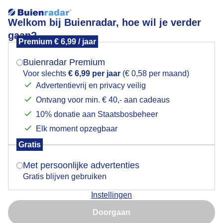
Welkom bij Buienradar, hoe wil je verder
gaan?
Premium € 6,99 / jaar
Mogen we je locatie gebruiken voor het
Lees meer.
weer?
Buienradar Premium
Regen
Voor slechts
€ 6,99 per jaar
(€ 0,58 per maand)
Advertentievrij en privacy veilig
Ontvang voor min. € 40,- aan cadeaus
Indien je hier nog geen akkoord op hebt gegeven,
verschijnt er zo een pop-up uit je browser waarin
10% donatie aan Staatsbosbeheer
deze toestemming gevraagd wordt.
Elk moment opzegbaar
Gratis
Is goed, toon de popup
Met persoonlijke advertenties
Gratis blijven gebruiken
Instellingen
Nu niet, misschien later
Doorgaan
Gebruik je Safari en wil je niet elke dag deze pop-up zien?
Door: Jolanda Bakker
Gemaakt: 12-06-2026, 40x bekeken