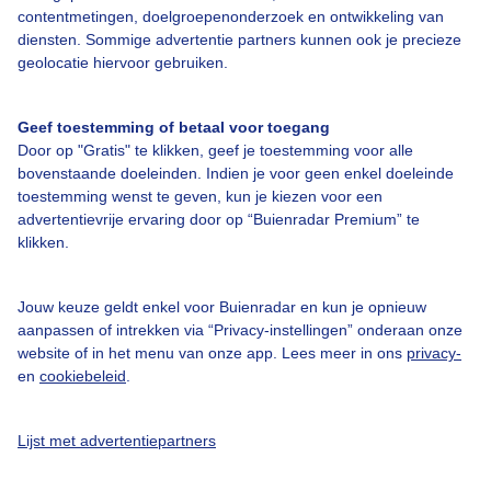
contentmetingen, doelgroepenonderzoek en ontwikkeling van
Bedrijfsgegevens
diensten. Sommige advertentie partners kunnen ook je precieze
geolocatie hiervoor gebruiken.
Veelgestelde vragen
Contact
Geef toestemming of betaal voor toegang
Toegankelijkheid
Door op "Gratis" te klikken, geef je toestemming voor alle
bovenstaande doeleinden. Indien je voor geen enkel doeleinde
Gebruikersvoorwaarden
toestemming wenst te geven, kun je kiezen voor een
advertentievrije ervaring door op “Buienradar Premium” te
Adverteren
klikken.
Buienradar Team
Privacy beleid
Jouw keuze geldt enkel voor Buienradar en kun je opnieuw
aanpassen of intrekken via “Privacy-instellingen” onderaan onze
Cookie beleid
website of in het menu van onze app. Lees meer in ons
privacy-
Privacy instellingen
en
cookiebeleid
.
Gratis weerdata
Lijst met advertentiepartners
@BuienradarNL