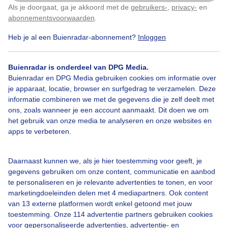
Als je doorgaat, ga je akkoord met de
gebruikers-
,
privacy-
en
Klik
hier
om dit aan te passen
abonnementsvoorwaarden
.
Heb je al een Buienradar-abonnement?
Inloggen
Buienradar is onderdeel van DPG Media.
Bekijk slideshow
Buienradar en DPG Media gebruiken cookies om informatie over
je apparaat, locatie, browser en surfgedrag te verzamelen. Deze
informatie combineren we met de gegevens die je zelf deelt met
ons, zoals wanneer je een account aanmaakt. Dit doen we om
het gebruik van onze media te analyseren en onze websites en
apps te verbeteren.
Een moment geduld aub...
Daarnaast kunnen we, als je hier toestemming voor geeft, je
gegevens gebruiken om onze content, communicatie en aanbod
te personaliseren en je relevante advertenties te tonen, en voor
marketingdoeleinden delen met 4 mediapartners. Ook content
van 13 externe platformen wordt enkel getoond met jouw
Over Buienradar
toestemming. Onze 114 advertentie partners gebruiken cookies
voor gepersonaliseerde advertenties, advertentie- en