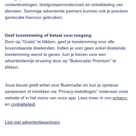
contentmetingen, doelgroepenonderzoek en ontwikkeling van
diensten. Sommige advertentie partners kunnen ook je precieze
Bedrijfsgegevens
geolocatie hiervoor gebruiken.
Veelgestelde vragen
Geef toestemming of betaal voor toegang
Contact
Door op "Gratis" te klikken, geef je toestemming voor alle
Toegankelijkheid
bovenstaande doeleinden. Indien je voor geen enkel doeleinde
toestemming wenst te geven, kun je kiezen voor een
Gebruikersvoorwaarden
advertentievrije ervaring door op “Buienradar Premium” te
klikken.
Adverteren
Buienradar Team
Jouw keuze geldt enkel voor Buienradar en kun je opnieuw
Privacy beleid
aanpassen of intrekken via “Privacy-instellingen” onderaan onze
website of in het menu van onze app. Lees meer in ons
privacy-
Cookie beleid
en
cookiebeleid
.
Privacy instellingen
Gratis weerdata
Lijst met advertentiepartners
@BuienradarNL