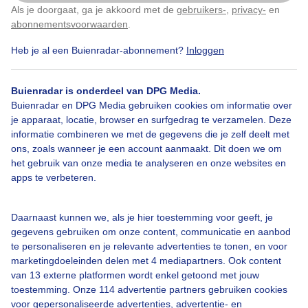
Als je doorgaat, ga je akkoord met de
gebruikers-
,
privacy-
en
Klik
hier
om dit aan te passen
abonnementsvoorwaarden
.
Heb je al een Buienradar-abonnement?
Inloggen
Zon
Regen
Wolken
Buienradar is onderdeel van DPG Media.
Buienradar en DPG Media gebruiken cookies om informatie over
Bekijk slideshow
je apparaat, locatie, browser en surfgedrag te verzamelen. Deze
informatie combineren we met de gegevens die je zelf deelt met
ons, zoals wanneer je een account aanmaakt. Dit doen we om
het gebruik van onze media te analyseren en onze websites en
apps te verbeteren.
Een moment geduld aub...
Daarnaast kunnen we, als je hier toestemming voor geeft, je
gegevens gebruiken om onze content, communicatie en aanbod
te personaliseren en je relevante advertenties te tonen, en voor
marketingdoeleinden delen met 4 mediapartners. Ook content
van 13 externe platformen wordt enkel getoond met jouw
toestemming. Onze 114 advertentie partners gebruiken cookies
voor gepersonaliseerde advertenties, advertentie- en
Over Buienradar