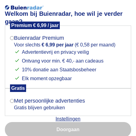
Welkom bij Buienradar, hoe wil je verder
gaan?
Premium € 6,99 / jaar
Mogen we je locatie gebruiken voor het
Regenboog
weer?
Buienradar Premium
Voor slechts
€ 6,99 per jaar
(€ 0,58 per maand)
Advertentievrij en privacy veilig
Ontvang voor min. € 40,- aan cadeaus
Indien je hier nog geen akkoord op hebt gegeven,
verschijnt er zo een pop-up uit je browser waarin
10% donatie aan Staatsbosbeheer
deze toestemming gevraagd wordt.
Elk moment opzegbaar
Gratis
Is goed, toon de popup
Met persoonlijke advertenties
Gratis blijven gebruiken
Vandaag flinke buien met onweer en hagel
Instellingen
Nu niet, misschien later
Door: Jannes Wiersema
Gemaakt: 11-06-2026, 70x bekeken
Doorgaan
Gebruik je Safari en wil je niet elke dag deze pop-up zien?