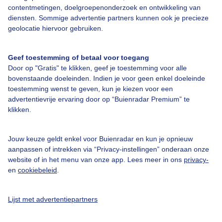
contentmetingen, doelgroepenonderzoek en ontwikkeling van
diensten. Sommige advertentie partners kunnen ook je precieze
Bedrijfsgegevens
geolocatie hiervoor gebruiken.
Veelgestelde vragen
Geef toestemming of betaal voor toegang
Contact
Door op "Gratis" te klikken, geef je toestemming voor alle
Toegankelijkheid
bovenstaande doeleinden. Indien je voor geen enkel doeleinde
toestemming wenst te geven, kun je kiezen voor een
Gebruikersvoorwaarden
advertentievrije ervaring door op “Buienradar Premium” te
klikken.
Adverteren
Buienradar Team
Jouw keuze geldt enkel voor Buienradar en kun je opnieuw
Privacy beleid
aanpassen of intrekken via “Privacy-instellingen” onderaan onze
website of in het menu van onze app. Lees meer in ons
privacy-
Cookie beleid
en
cookiebeleid
.
Privacy instellingen
Gratis weerdata
Lijst met advertentiepartners
@BuienradarNL