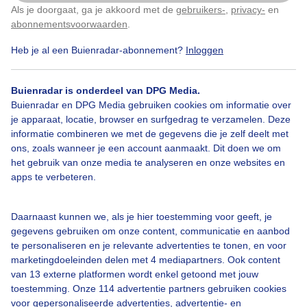
Als je doorgaat, ga je akkoord met de
gebruikers-
,
privacy-
en
Klik
hier
om dit aan te passen
abonnementsvoorwaarden
.
Heb je al een Buienradar-abonnement?
Inloggen
Regen
Wolken
Wind
Buienradar is onderdeel van DPG Media.
Buienradar en DPG Media gebruiken cookies om informatie over
Bekijk slideshow
je apparaat, locatie, browser en surfgedrag te verzamelen. Deze
informatie combineren we met de gegevens die je zelf deelt met
ons, zoals wanneer je een account aanmaakt. Dit doen we om
het gebruik van onze media te analyseren en onze websites en
apps te verbeteren.
Een moment geduld aub...
Daarnaast kunnen we, als je hier toestemming voor geeft, je
gegevens gebruiken om onze content, communicatie en aanbod
te personaliseren en je relevante advertenties te tonen, en voor
marketingdoeleinden delen met 4 mediapartners. Ook content
van 13 externe platformen wordt enkel getoond met jouw
toestemming. Onze 114 advertentie partners gebruiken cookies
voor gepersonaliseerde advertenties, advertentie- en
Over Buienradar