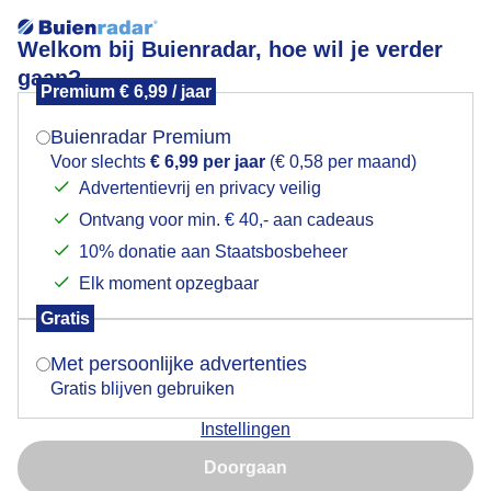
Welkom bij Buienradar, hoe wil je verder
gaan?
Premium € 6,99 / jaar
Mogen we je locatie gebruiken voor het
Berenklauwen met bewolking
weer?
Buienradar Premium
Voor slechts
€ 6,99 per jaar
(€ 0,58 per maand)
Advertentievrij en privacy veilig
Ontvang voor min. € 40,- aan cadeaus
Indien je hier nog geen akkoord op hebt gegeven,
verschijnt er zo een pop-up uit je browser waarin
10% donatie aan Staatsbosbeheer
deze toestemming gevraagd wordt.
Elk moment opzegbaar
Gratis
Is goed, toon de popup
Met persoonlijke advertenties
Gratis blijven gebruiken
Berenklauwen met bewolking
Instellingen
Nu niet, misschien later
Door: Trudy Fortuijn - van Es
Gemaakt: 11-06-2026, 81x bekeken
Doorgaan
Gebruik je Safari en wil je niet elke dag deze pop-up zien?