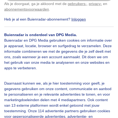
Als je doorgaat, ga je akkoord met de
gebruikers-
,
privacy-
en
Klik
hier
om dit aan te passen
Door: Trudy Fortuijn - van Es
Gemaakt: 08-06-2026, 68x bekeken
abonnementsvoorwaarden
.
Heb je al een Buienradar-abonnement?
Inloggen
Zon
Wolken
Buienradar is onderdeel van DPG Media.
Buienradar en DPG Media gebruiken cookies om informatie over
je apparaat, locatie, browser en surfgedrag te verzamelen. Deze
informatie combineren we met de gegevens die je zelf deelt met
Bekijk slideshow
ons, zoals wanneer je een account aanmaakt. Dit doen we om
het gebruik van onze media te analyseren en onze websites en
apps te verbeteren.
Daarnaast kunnen we, als je hier toestemming voor geeft, je
Een moment geduld aub...
gegevens gebruiken om onze content, communicatie en aanbod
te personaliseren en je relevante advertenties te tonen, en voor
marketingdoeleinden delen met 4 mediapartners. Ook content
van 13 externe platformen wordt enkel getoond met jouw
toestemming. Onze 114 advertentie partners gebruiken cookies
voor gepersonaliseerde advertenties, advertentie- en