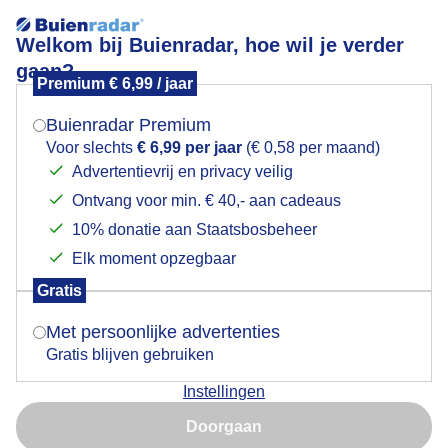
Welkom bij Buienradar, hoe wil je verder
gaan?
Premium € 6,99 / jaar
Mogen we je locatie gebruiken voor het
Lees meer.
weer?
Buienradar Premium
Donkere wolken boven de Linge
Voor slechts
€ 6,99 per jaar
(€ 0,58 per maand)
Advertentievrij en privacy veilig
Ontvang voor min. € 40,- aan cadeaus
Indien je hier nog geen akkoord op hebt gegeven,
verschijnt er zo een pop-up uit je browser waarin
10% donatie aan Staatsbosbeheer
deze toestemming gevraagd wordt.
Elk moment opzegbaar
Gratis
Is goed, toon de popup
Met persoonlijke advertenties
Gratis blijven gebruiken
Instellingen
Nu niet, misschien later
Donkere wolken boven de Linge
Doorgaan
Gebruik je Safari en wil je niet elke dag deze pop-up zien?