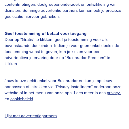
contentmetingen, doelgroepenonderzoek en ontwikkeling van
diensten. Sommige advertentie partners kunnen ook je precieze
Over Buienradar
geolocatie hiervoor gebruiken.
Bedrijfsgegevens
Geef toestemming of betaal voor toegang
Veelgestelde vragen
Door op "Gratis" te klikken, geef je toestemming voor alle
bovenstaande doeleinden. Indien je voor geen enkel doeleinde
Contact
toestemming wenst te geven, kun je kiezen voor een
advertentievrije ervaring door op “Buienradar Premium” te
Toegankelijkheid
klikken.
Gebruikersvoorwaarden
Adverteren
Jouw keuze geldt enkel voor Buienradar en kun je opnieuw
aanpassen of intrekken via “Privacy-instellingen” onderaan onze
Buienradar Team
website of in het menu van onze app. Lees meer in ons
privacy-
Privacy beleid
en
cookiebeleid
.
Cookie beleid
Lijst met advertentiepartners
Privacy instellingen
Gratis weerdata