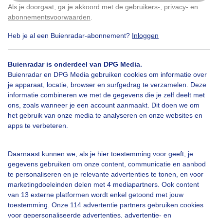
Als je doorgaat, ga je akkoord met de
gebruikers-
,
privacy-
en
Klik
hier
om dit aan te passen
abonnementsvoorwaarden
.
Heb je al een Buienradar-abonnement?
Inloggen
Zon
Wolken
Buienradar is onderdeel van DPG Media.
Buienradar en DPG Media gebruiken cookies om informatie over
je apparaat, locatie, browser en surfgedrag te verzamelen. Deze
Bekijk slideshow
informatie combineren we met de gegevens die je zelf deelt met
ons, zoals wanneer je een account aanmaakt. Dit doen we om
het gebruik van onze media te analyseren en onze websites en
apps te verbeteren.
Een moment geduld aub...
Daarnaast kunnen we, als je hier toestemming voor geeft, je
gegevens gebruiken om onze content, communicatie en aanbod
te personaliseren en je relevante advertenties te tonen, en voor
marketingdoeleinden delen met 4 mediapartners. Ook content
van 13 externe platformen wordt enkel getoond met jouw
toestemming. Onze 114 advertentie partners gebruiken cookies
voor gepersonaliseerde advertenties, advertentie- en