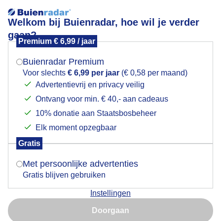
Welkom bij Buienradar, hoe wil je verder
gaan?
Premium € 6,99 / jaar
Mogen we je locatie gebruiken voor het
De gewassen doen het goed in Zwitserland.
weer?
Buienradar Premium
Voor slechts
€ 6,99 per jaar
(€ 0,58 per maand)
Advertentievrij en privacy veilig
Ontvang voor min. € 40,- aan cadeaus
Indien je hier nog geen akkoord op hebt gegeven,
verschijnt er zo een pop-up uit je browser waarin
10% donatie aan Staatsbosbeheer
deze toestemming gevraagd wordt.
Elk moment opzegbaar
Gratis
Is goed, toon de popup
Met persoonlijke advertenties
Gratis blijven gebruiken
Aan de rivier de Aare, dit is de laatste dag met 19 C.
Instellingen
Na vandaag wordt het stapsgewijs boven de 30 C.
Nu niet, misschien later
Doorgaan
Door: Gijs Bastianen
Gemaakt: 11-06-2026, 18x bekeken
Gebruik je Safari en wil je niet elke dag deze pop-up zien?