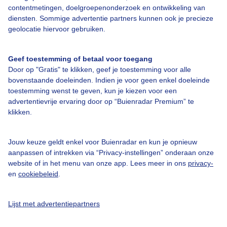
Over Buienradar
contentmetingen, doelgroepenonderzoek en ontwikkeling van
diensten. Sommige advertentie partners kunnen ook je precieze
geolocatie hiervoor gebruiken.
Bedrijfsgegevens
Veelgestelde vragen
Geef toestemming of betaal voor toegang
Door op "Gratis" te klikken, geef je toestemming voor alle
Contact
bovenstaande doeleinden. Indien je voor geen enkel doeleinde
Toegankelijkheid
toestemming wenst te geven, kun je kiezen voor een
advertentievrije ervaring door op “Buienradar Premium” te
Gebruikersvoorwaarden
klikken.
Adverteren
Buienradar Team
Jouw keuze geldt enkel voor Buienradar en kun je opnieuw
aanpassen of intrekken via “Privacy-instellingen” onderaan onze
Privacy beleid
website of in het menu van onze app. Lees meer in ons
privacy-
en
cookiebeleid
.
Cookie beleid
Privacy instellingen
Lijst met advertentiepartners
Gratis weerdata