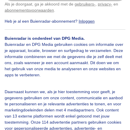
Als je doorgaat, ga je akkoord met de
gebruikers-
,
privacy-
en
Klik
hier
om dit aan te passen
abonnementsvoorwaarden
.
Zon
Regen
Heb je al een Buienradar-abonnement?
Inloggen
Buienradar is onderdeel van DPG Media.
Bekijk slideshow
Buienradar en DPG Media gebruiken cookies om informatie over
je apparaat, locatie, browser en surfgedrag te verzamelen. Deze
informatie combineren we met de gegevens die je zelf deelt met
ons, zoals wanneer je een account aanmaakt. Dit doen we om
het gebruik van onze media te analyseren en onze websites en
apps te verbeteren.
Een moment geduld aub...
Daarnaast kunnen we, als je hier toestemming voor geeft, je
gegevens gebruiken om onze content, communicatie en aanbod
te personaliseren en je relevante advertenties te tonen, en voor
marketingdoeleinden delen met 4 mediapartners. Ook content
van 13 externe platformen wordt enkel getoond met jouw
toestemming. Onze 114 advertentie partners gebruiken cookies
Over Buienradar
voor gepersonaliseerde advertenties, advertentie- en