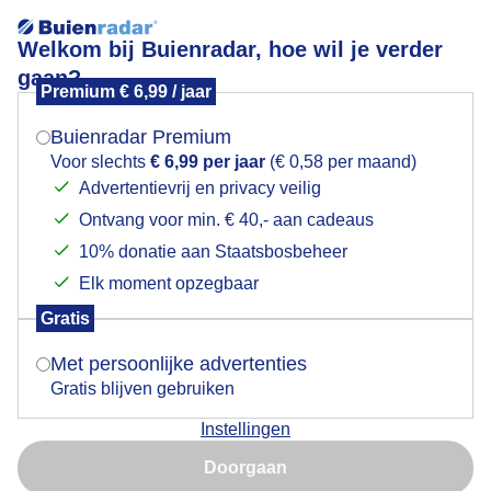
Welkom bij Buienradar, hoe wil je verder
gaan?
Premium € 6,99 / jaar
Mogen we je locatie gebruiken voor het
Iets met een kring en een ton
weer?
Buienradar Premium
Voor slechts
€ 6,99 per jaar
(€ 0,58 per maand)
Advertentievrij en privacy veilig
Ontvang voor min. € 40,- aan cadeaus
Indien je hier nog geen akkoord op hebt gegeven,
verschijnt er zo een pop-up uit je browser waarin
10% donatie aan Staatsbosbeheer
deze toestemming gevraagd wordt.
Elk moment opzegbaar
Gratis
Is goed, toon de popup
Met persoonlijke advertenties
Gratis blijven gebruiken
Kring om de zon, regen in de ton
Instellingen
Nu niet, misschien later
Door: Joost Mooij
Gemaakt: 11-06-2026, 16x bekeken
Doorgaan
Gebruik je Safari en wil je niet elke dag deze pop-up zien?