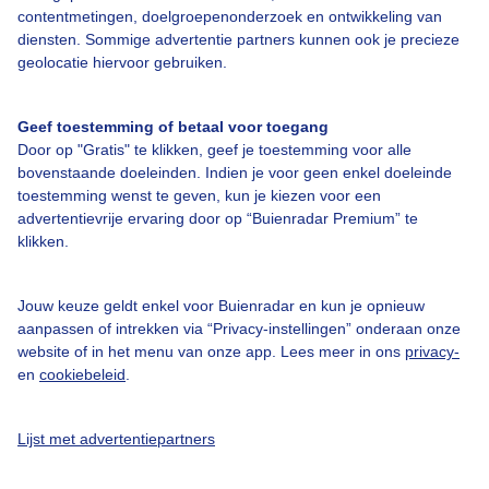
contentmetingen, doelgroepenonderzoek en ontwikkeling van
diensten. Sommige advertentie partners kunnen ook je precieze
Bedrijfsgegevens
geolocatie hiervoor gebruiken.
Veelgestelde vragen
Contact
Geef toestemming of betaal voor toegang
Door op "Gratis" te klikken, geef je toestemming voor alle
Toegankelijkheid
bovenstaande doeleinden. Indien je voor geen enkel doeleinde
Gebruikersvoorwaarden
toestemming wenst te geven, kun je kiezen voor een
advertentievrije ervaring door op “Buienradar Premium” te
Adverteren
klikken.
Buienradar Team
Privacy beleid
Jouw keuze geldt enkel voor Buienradar en kun je opnieuw
aanpassen of intrekken via “Privacy-instellingen” onderaan onze
Cookie beleid
website of in het menu van onze app. Lees meer in ons
privacy-
en
cookiebeleid
.
Privacy instellingen
Gratis weerdata
Lijst met advertentiepartners
@BuienradarNL