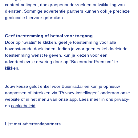
contentmetingen, doelgroepenonderzoek en ontwikkeling van
diensten. Sommige advertentie partners kunnen ook je precieze
Bedrijfsgegevens
geolocatie hiervoor gebruiken.
Veelgestelde vragen
Geef toestemming of betaal voor toegang
Contact
Door op "Gratis" te klikken, geef je toestemming voor alle
Toegankelijkheid
bovenstaande doeleinden. Indien je voor geen enkel doeleinde
toestemming wenst te geven, kun je kiezen voor een
Gebruikersvoorwaarden
advertentievrije ervaring door op “Buienradar Premium” te
klikken.
Adverteren
Buienradar Team
Jouw keuze geldt enkel voor Buienradar en kun je opnieuw
Privacy beleid
aanpassen of intrekken via “Privacy-instellingen” onderaan onze
website of in het menu van onze app. Lees meer in ons
privacy-
Cookie beleid
en
cookiebeleid
.
Privacy instellingen
Gratis weerdata
Lijst met advertentiepartners
@BuienradarNL