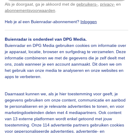
Als je doorgaat, ga je akkoord met de
gebruikers-
,
privacy-
en
Klik
hier
om dit aan te passen
abonnementsvoorwaarden
.
Heb je al een Buienradar-abonnement?
Inloggen
Zomer
Wolken
Zon
Buienradar is onderdeel van DPG Media.
Buienradar en DPG Media gebruiken cookies om informatie over
Bekijk slideshow
je apparaat, locatie, browser en surfgedrag te verzamelen. Deze
informatie combineren we met de gegevens die je zelf deelt met
ons, zoals wanneer je een account aanmaakt. Dit doen we om
het gebruik van onze media te analyseren en onze websites en
apps te verbeteren.
Een moment geduld aub...
Daarnaast kunnen we, als je hier toestemming voor geeft, je
gegevens gebruiken om onze content, communicatie en aanbod
te personaliseren en je relevante advertenties te tonen, en voor
marketingdoeleinden delen met 4 mediapartners. Ook content
van 13 externe platformen wordt enkel getoond met jouw
toestemming. Onze 114 advertentie partners gebruiken cookies
voor gepersonaliseerde advertenties, advertentie- en
Over Buienradar