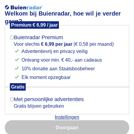
Welkom bij Buienradar, hoe wil je verder
gaan?
Premium € 6,99 / jaar
Mogen we je locatie gebruiken voor het
bewolking met nog beetje blauw
weer?
Buienradar Premium
Voor slechts
€ 6,99 per jaar
(€ 0,58 per maand)
Advertentievrij en privacy veilig
Ontvang voor min. € 40,- aan cadeaus
Indien je hier nog geen akkoord op hebt gegeven,
verschijnt er zo een pop-up uit je browser waarin
10% donatie aan Staatsbosbeheer
deze toestemming gevraagd wordt.
Elk moment opzegbaar
Gratis
Is goed, toon de popup
Met persoonlijke advertenties
Gratis blijven gebruiken
meer bewolking met nog maar beetje blauw
Instellingen
Nu niet, misschien later
Door: Erna Kool
Gemaakt: 11-06-2026, 30x bekeken
Doorgaan
Gebruik je Safari en wil je niet elke dag deze pop-up zien?