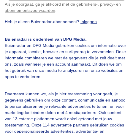
Als je doorgaat, ga je akkoord met de
gebruikers-
,
privacy-
en
Klik
hier
om dit aan te passen
abonnementsvoorwaarden
.
Heb je al een Buienradar-abonnement?
Inloggen
Bekijk slideshow
Buienradar is onderdeel van DPG Media.
Buienradar en DPG Media gebruiken cookies om informatie over
je apparaat, locatie, browser en surfgedrag te verzamelen. Deze
informatie combineren we met de gegevens die je zelf deelt met
ons, zoals wanneer je een account aanmaakt. Dit doen we om
het gebruik van onze media te analyseren en onze websites en
Een moment geduld aub...
apps te verbeteren.
Daarnaast kunnen we, als je hier toestemming voor geeft, je
gegevens gebruiken om onze content, communicatie en aanbod
te personaliseren en je relevante advertenties te tonen, en voor
marketingdoeleinden delen met 4 mediapartners. Ook content
Over Buienradar
van 13 externe platformen wordt enkel getoond met jouw
toestemming. Onze 114 advertentie partners gebruiken cookies
voor gepersonaliseerde advertenties, advertentie- en