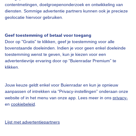
Bedrijfsgegevens
contentmetingen, doelgroepenonderzoek en ontwikkeling van
diensten. Sommige advertentie partners kunnen ook je precieze
Veelgestelde vragen
geolocatie hiervoor gebruiken.
Contact
Toegankelijkheid
Geef toestemming of betaal voor toegang
Door op "Gratis" te klikken, geef je toestemming voor alle
Gebruikersvoorwaarden
bovenstaande doeleinden. Indien je voor geen enkel doeleinde
Adverteren
toestemming wenst te geven, kun je kiezen voor een
advertentievrije ervaring door op “Buienradar Premium” te
Buienradar Team
klikken.
Privacy beleid
Cookie beleid
Jouw keuze geldt enkel voor Buienradar en kun je opnieuw
aanpassen of intrekken via “Privacy-instellingen” onderaan onze
Privacy instellingen
website of in het menu van onze app. Lees meer in ons
privacy-
Gratis weerdata
en
cookiebeleid
.
@BuienradarNL
Lijst met advertentiepartners
Buienradar