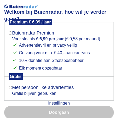
Welkom bij Buienradar, hoe wil je verder
gaan?
Premium € 6,99 / jaar
Mogen we je locatie gebruiken voor het
Dreigende buienwolken.
weer?
Buienradar Premium
Voor slechts
€ 6,99 per jaar
(€ 0,58 per maand)
Advertentievrij en privacy veilig
Ontvang voor min. € 40,- aan cadeaus
Indien je hier nog geen akkoord op hebt gegeven,
verschijnt er zo een pop-up uit je browser waarin
10% donatie aan Staatsbosbeheer
deze toestemming gevraagd wordt.
Elk moment opzegbaar
Gratis
Is goed, toon de popup
Met persoonlijke advertenties
Gratis blijven gebruiken
Instellingen
Nu niet, misschien later
Door: Adri Joosse
Gemaakt: 11-06-2026, 30x bekeken
Doorgaan
Gebruik je Safari en wil je niet elke dag deze pop-up zien?