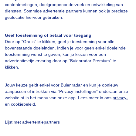
Bedrijfsgegevens
contentmetingen, doelgroepenonderzoek en ontwikkeling van
Veelgestelde vragen
diensten. Sommige advertentie partners kunnen ook je precieze
geolocatie hiervoor gebruiken.
Contact
Toegankelijkheid
Geef toestemming of betaal voor toegang
Door op "Gratis" te klikken, geef je toestemming voor alle
Gebruikersvoorwaarden
bovenstaande doeleinden. Indien je voor geen enkel doeleinde
Adverteren
toestemming wenst te geven, kun je kiezen voor een
advertentievrije ervaring door op “Buienradar Premium” te
Buienradar Team
klikken.
Privacy beleid
Cookie beleid
Jouw keuze geldt enkel voor Buienradar en kun je opnieuw
aanpassen of intrekken via “Privacy-instellingen” onderaan onze
Privacy instellingen
website of in het menu van onze app. Lees meer in ons
privacy-
Gratis weerdata
en
cookiebeleid
.
@BuienradarNL
Lijst met advertentiepartners
Buienradar