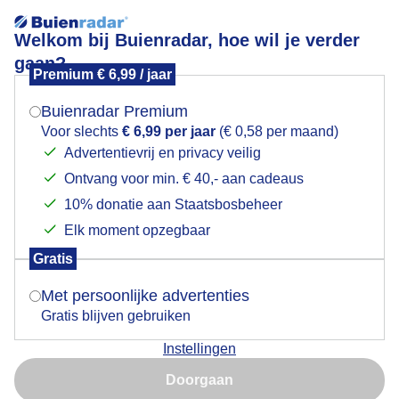
Welkom bij Buienradar, hoe wil je verder
gaan?
Premium € 6,99 / jaar
Mogen we je locatie gebruiken voor het
Dreigende buienwolken.
weer?
Buienradar Premium
Voor slechts
€ 6,99 per jaar
(€ 0,58 per maand)
Advertentievrij en privacy veilig
Ontvang voor min. € 40,- aan cadeaus
Indien je hier nog geen akkoord op hebt gegeven,
verschijnt er zo een pop-up uit je browser waarin
10% donatie aan Staatsbosbeheer
deze toestemming gevraagd wordt.
Elk moment opzegbaar
Gratis
Is goed, toon de popup
Met persoonlijke advertenties
Gratis blijven gebruiken
Instellingen
Nu niet, misschien later
Door: Adri Joosse
Gemaakt: 11-06-2026, 30x bekeken
Doorgaan
Gebruik je Safari en wil je niet elke dag deze pop-up zien?