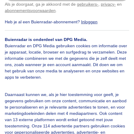
Als je doorgaat, ga je akkoord met de
gebruikers-
,
privacy-
en
Klik
hier
om dit aan te passen
abonnementsvoorwaarden
.
Heb je al een Buienradar-abonnement?
Inloggen
Bekijk slideshow
Buienradar is onderdeel van DPG Media.
Buienradar en DPG Media gebruiken cookies om informatie over
je apparaat, locatie, browser en surfgedrag te verzamelen. Deze
informatie combineren we met de gegevens die je zelf deelt met
ons, zoals wanneer je een account aanmaakt. Dit doen we om
het gebruik van onze media te analyseren en onze websites en
Een moment geduld aub...
apps te verbeteren.
Daarnaast kunnen we, als je hier toestemming voor geeft, je
gegevens gebruiken om onze content, communicatie en aanbod
te personaliseren en je relevante advertenties te tonen, en voor
marketingdoeleinden delen met 4 mediapartners. Ook content
Over Buienradar
van 13 externe platformen wordt enkel getoond met jouw
toestemming. Onze 114 advertentie partners gebruiken cookies
voor gepersonaliseerde advertenties, advertentie- en