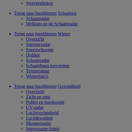
Weergrafieken
Terug naar hoofdmenu
Schaatsen
Schaatsradar
Welkom op de Schaatsradar
Terug naar hoofdmenu
Winter
Overzicht
Sneeuwradar
Sneeuwhoogte
IJsdikte
Schaatsradar
Schaatsbaan toevoegen
Temperatuur
Winterfoto's
Terug naar hoofdmenu
Gezondheid
Overzicht
Zicht en mist
Pollen en hooikoorts
UV-radar
Luchtvochtigheid
Luchtkwaliteit
Muggenradar
Interessante feiten