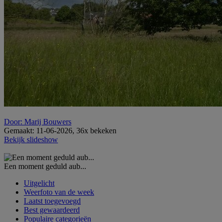
Door: Marij Bouwers
Gemaakt: 11-06-2026, 36x bekeken
Bekijk slideshow
Een moment geduld aub...
Uitgelicht
Weerfoto van de week
Laatst toegevoegd
Best gewaardeerd
Populaire categorieën