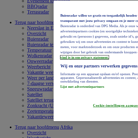
Evenement toevoegen
BBQradar
Terrasradar
Buienradar willen we gratis en toegankelijk houden 
transparant met jouw privacy omgaan en je meer c
Terug naar hoofdmenu
Europa
Buienradar is onderdeel van DPG Media. Als je onze w
Neerslag in Europa
advertentiepartners cookies (en soortgelijke technieken
Overzicht
gebruikt en (persoons-) gegevens, zoals unieke id’s, 
Buienradar
gebruiken wij om onze advertenties en content te kunn
Buienradar terugkijken
meten, voor marktonderzoek en om onze producten en di
Temperatuur
wijzigen door het gebruik van onderstaande knoppen o
Wolkenradar
vind je in ons privacy statement.
Onweerradar
Wij en onze partners verwerken gegevens
Weerbericht
Vakantie weervideo
Informatie op een apparaat opslaan en/of openen. Prec
Weer per land
apparaten. Gepersonaliseerde advertenties en content
ontwikkeling van diensten.
7-daagse verwachting
Lijst met advertentiepartners
Sneeuwradar
Satelliet
Satelliet terugkijken
Zonkracht (UV)
Cookie-instellingen aanpas
Zeetemperatuur
Vakantieweer
Terug naar hoofdmenu
Afrika
Overzicht