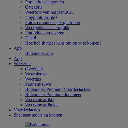
Populaire categorieën
Categorie
Weerfoto van het jaar 2021
{myphotoprofile}
Foto's en video's per gebruiker
Weergenieten - terugblik
Foto/video toevoegen
Detail
Hoe heb ik meer kans om op tv te komen?
App
Buienradar app
App
Weerzine
Overzicht
Weernieuws
Weertips
Partnernieuws
Buienradar Premium Voordeelacties
Buienradar Premium doet meer
Weerzine artikel
Weerzine artikelen
Voordeelacties
Snel naar radars en kaarten