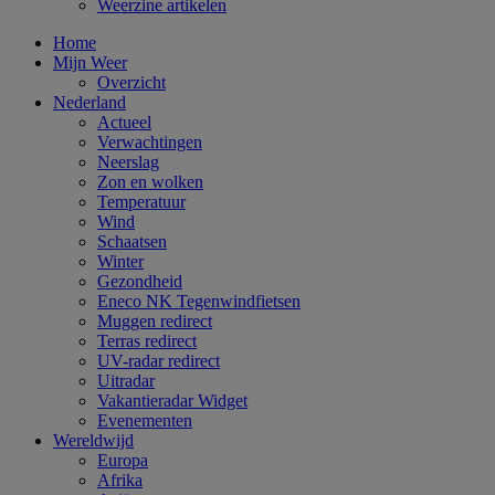
Weerzine artikelen
Home
Mijn Weer
Overzicht
Nederland
Actueel
Verwachtingen
Neerslag
Zon en wolken
Temperatuur
Wind
Schaatsen
Winter
Gezondheid
Eneco NK Tegenwindfietsen
Muggen redirect
Terras redirect
UV-radar redirect
Uitradar
Vakantieradar Widget
Evenementen
Wereldwijd
Europa
Afrika