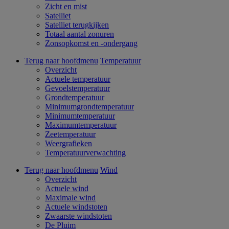
Zicht en mist
Satelliet
Satelliet terugkijken
Totaal aantal zonuren
Zonsopkomst en -ondergang
Terug naar hoofdmenu
Temperatuur
Overzicht
Actuele temperatuur
Gevoelstemperatuur
Grondtemperatuur
Minimumgrondtemperatuur
Minimumtemperatuur
Maximumtemperatuur
Zeetemperatuur
Weergrafieken
Temperatuurverwachting
Terug naar hoofdmenu
Wind
Overzicht
Actuele wind
Maximale wind
Actuele windstoten
Zwaarste windstoten
De Pluim