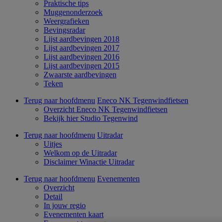
Praktische tips
Muggenonderzoek
Weergrafieken
Bevingsradar
Lijst aardbevingen 2018
Lijst aardbevingen 2017
Lijst aardbevingen 2016
Lijst aardbevingen 2015
Zwaarste aardbevingen
Teken
Terug naar hoofdmenu
Eneco NK Tegenwindfietsen
Overzicht Eneco NK Tegenwindfietsen
Bekijk hier Studio Tegenwind
Terug naar hoofdmenu
Uitradar
Uitjes
Welkom op de Uitradar
Disclaimer Winactie Uitradar
Terug naar hoofdmenu
Evenementen
Overzicht
Detail
In jouw regio
Evenementen kaart