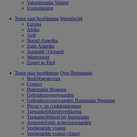
Vakantieradar Widget
Evenementen
Terug naar hoofdmenu
Wereldwijd
Europa
Afrika
Azië
Noord-Amerika
Zuid-Amerika
Australië / Oceanië
Wintersport
Zomer in Tirol
Terug naar hoofdmenu
Over Buienradar
Bedrijfsgegevens
Contact
Buienradar Bronnen
Gebruikersvoorwaarden
Gebruikersvoorwaarden Buienradar Premium
Privacy- en cookiestatement
Toegankelijkheidsverklaring
Toegankelijkheid bij Buienradar
Armoedefonds actievoorwaarden
Veelgestelde vragen
Veelgestelde vragen (Apps)