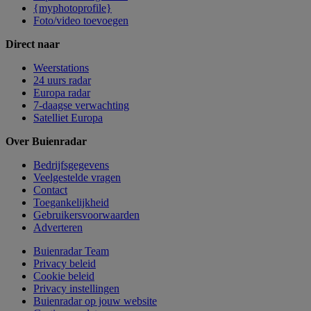
{myphotoprofile}
Foto/video toevoegen
Direct naar
Weerstations
24 uurs radar
Europa radar
7-daagse verwachting
Satelliet Europa
Over Buienradar
Bedrijfsgegevens
Veelgestelde vragen
Contact
Toegankelijkheid
Gebruikersvoorwaarden
Adverteren
Buienradar Team
Privacy beleid
Cookie beleid
Privacy instellingen
Buienradar op jouw website