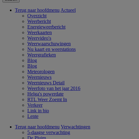
Terug naar hoofdmenu
Actueel
Overzicht
Weerbericht
Energieweerbericht
Weerkaarten
Weervideo's
Weerwaarschuwingen
Nu kaart en weerstations
Weergrafieken
Blog
Blog
Meteorologen
Weernieuws
Weernieuws Detail
Weerfoto van het jaar 2016
Helga's powerdate
RTL Weer Zoemt In
Verkeer
Link in bio
Lente
Terug naar hoofdmenu
Verwachtingen
5-daagse verwachting
De Pluim