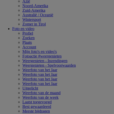
Azië
Noord-Amerika
Zuid-Amerika
Australië / Oceanië
Wintersport
Zomer in Tirol
Foto en video
Profiel
Zoeken
Plaats
Account
Mijn foto's en video's
Fotoactie #weergenieten
Weergenieten - Inzendingen
Weergenieten - Spelvoorwaarden
Weerfoto van het Jaar
Weerfoto van het Jaar
Weerfoto van het Jaar
Weerfoto van het Jaar
Uitgelicht
Weerfoto van de maand
Weerfoto van de week
Laatst toegevoegd
Best gewaardeerd
Meeste bijdragen