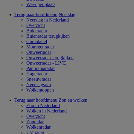
Weer per plaats
Terug naar hoofdmenu
Neerslag
Neerslag in Nederland
Overzicht
Buienradar
Buienradar terugkijken
Cumulatief
Motregenradar
Onweerradar
Onweerradar terugkijken
Onweerradar - LIVE
Panoramaradar
Hagelradar
Sneeuwradar
Neerslagsom
Wolkentoppen
Terug naar hoofdmenu
Zon en wolken
Zon in Nederland
Wolken in Nederland
Overzicht
Zonradar
Wolkenradar
UV-radar