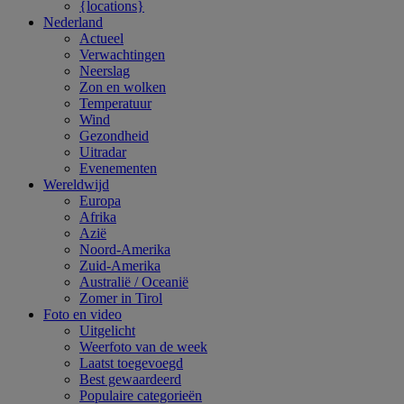
{locations}
Nederland
Actueel
Verwachtingen
Neerslag
Zon en wolken
Temperatuur
Wind
Gezondheid
Uitradar
Evenementen
Wereldwijd
Europa
Afrika
Azië
Noord-Amerika
Zuid-Amerika
Australië / Oceanië
Zomer in Tirol
Foto en video
Uitgelicht
Weerfoto van de week
Laatst toegevoegd
Best gewaardeerd
Populaire categorieën