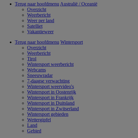
Terug naar hoofdmenu
Australië / Oceanië
Overzicht
Weerbericht
Weer per land
Satelliet
Vakantieweer
Terug naar hoofdmenu
Wintersport
Overzicht
Weerbericht
Tirol
Wintersport weerbericht
Webcams
Sneeuwradar
7-daagse verwachting
Wintersport weervideo's
Wintersport in Oostenrijk
Wintersport in Frankrijk
Wintersport in Duitsland
Wintersport in Zwitserland
Wintersport gebieden
Wettergipfel
Land
Gebied