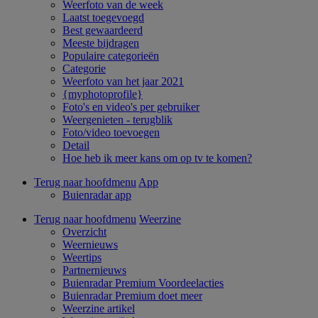
Weerfoto van de week
Laatst toegevoegd
Best gewaardeerd
Meeste bijdragen
Populaire categorieën
Categorie
Weerfoto van het jaar 2021
{myphotoprofile}
Foto's en video's per gebruiker
Weergenieten - terugblik
Foto/video toevoegen
Detail
Hoe heb ik meer kans om op tv te komen?
Terug naar hoofdmenu
App
Buienradar app
Terug naar hoofdmenu
Weerzine
Overzicht
Weernieuws
Weertips
Partnernieuws
Buienradar Premium Voordeelacties
Buienradar Premium doet meer
Weerzine artikel