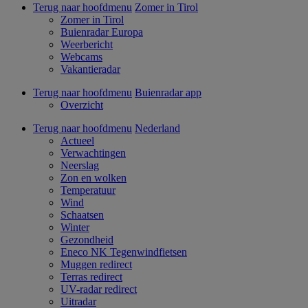
Terug naar hoofdmenu
Zomer in Tirol
Zomer in Tirol
Buienradar Europa
Weerbericht
Webcams
Vakantieradar
Terug naar hoofdmenu
Buienradar app
Overzicht
Terug naar hoofdmenu
Nederland
Actueel
Verwachtingen
Neerslag
Zon en wolken
Temperatuur
Wind
Schaatsen
Winter
Gezondheid
Eneco NK Tegenwindfietsen
Muggen redirect
Terras redirect
UV-radar redirect
Uitradar