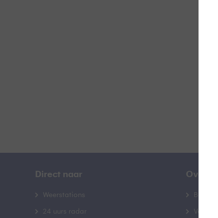
Doo
B
Direct naar
Over B
Weerstations
Bedrij
24 uurs radar
Veelge