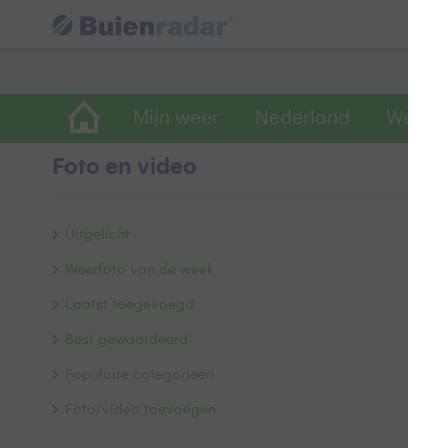
Mijn weer
Nederland
Wereld
Foto en video
wo
Uitgelicht
Weerfoto van de week
Laatst toegevoegd
Best gewaardeerd
Populaire categorieën
Foto/video toevoegen