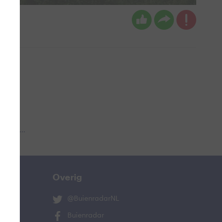
 aub...
Overig
@BuienradarNL
Buienradar