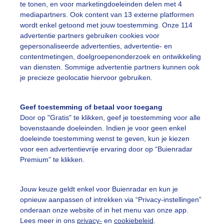
te tonen, en voor marketingdoeleinden delen met 4
mediapartners. Ook content van 13 externe platformen
r: Marij Bouwers
Gemaakt: 10-06-2026, 27x bekeken
wordt enkel getoond met jouw toestemming. Onze 114
advertentie partners gebruiken cookies voor
gepersonaliseerde advertenties, advertentie- en
contentmetingen, doelgroepenonderzoek en ontwikkeling
ekijk slideshow
van diensten. Sommige advertentie partners kunnen ook
je precieze geolocatie hiervoor gebruiken.
Geef toestemming of betaal voor toegang
Door op "Gratis" te klikken, geef je toestemming voor alle
bovenstaande doeleinden. Indien je voor geen enkel
Een moment geduld
doeleinde toestemming wenst te geven, kun je kiezen
voor een advertentievrije ervaring door op “Buienradar
Premium” te klikken.
uienradar
Mijn weer
Jouw keuze geldt enkel voor Buienradar en kun je
opnieuw aanpassen of intrekken via “Privacy-instellingen”
fsgegevens
De Bilt
onderaan onze website of in het menu van onze app.
stelde vragen
Lees meer in ons
privacy-
en
cookiebeleid
.