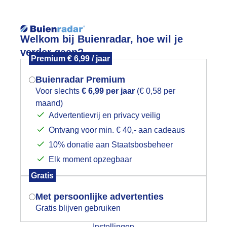
Reisinforma
Lees meer.
Welkom bij Buienradar, hoe wil je
verder gaan?
Premium € 6,99 / jaar
wijd
Foto en video
Weerzine
Buienradar Premium
Zoeken in 
Voor slechts
€ 6,99 per jaar
(€ 0,58 per
maand)
Mogen we je locatie gebruiken voor
lkenluchten ( Vijlen )
Advertentievrij en privacy veilig
het weer?
Ontvang voor min. € 40,- aan cadeaus
10% donatie aan Staatsbosbeheer
Elk moment opzegbaar
Indien je hier nog geen akkoord op hebt
Gratis
gegeven, verschijnt er zo een pop-up uit
je browser waarin deze toestemming
Met persoonlijke advertenties
gevraagd wordt.
Gratis blijven gebruiken
Instellingen