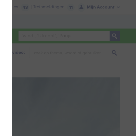
tie:
Files
| Treinmeldingen
Mijn Account
43
11
foto & video: