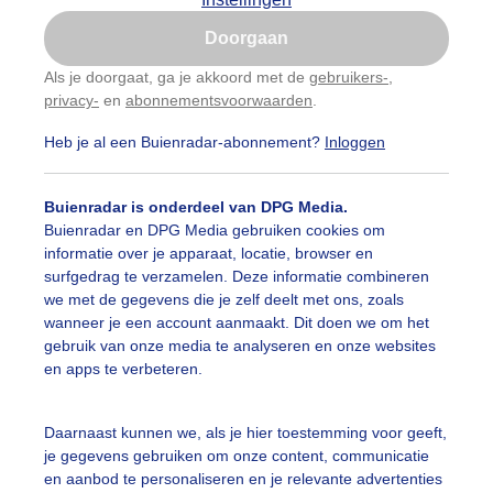
Is goed, toon de popup
Doorgaan
Nu niet, misschien later
Als je doorgaat, ga je akkoord met de
gebruikers-
,
privacy-
en
abonnementsvoorwaarden
.
Gebruik je Safari en wil je niet elke dag deze pop-up
zien?
Heb je al een Buienradar-abonnement?
Inloggen
Klik
hier
om dit aan te passen
Buienradar is onderdeel van DPG Media.
Buienradar en DPG Media gebruiken cookies om
informatie over je apparaat, locatie, browser en
surfgedrag te verzamelen. Deze informatie combineren
we met de gegevens die je zelf deelt met ons, zoals
wanneer je een account aanmaakt. Dit doen we om het
gebruik van onze media te analyseren en onze websites
en apps te verbeteren.
Daarnaast kunnen we, als je hier toestemming voor geeft,
je gegevens gebruiken om onze content, communicatie
en aanbod te personaliseren en je relevante advertenties