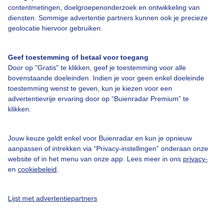
contentmetingen, doelgroepenonderzoek en ontwikkeling van
diensten. Sommige advertentie partners kunnen ook je precieze
geolocatie hiervoor gebruiken.
Over Buienradar
Geef toestemming of betaal voor toegang
Bedrijfsgegevens
Door op "Gratis" te klikken, geef je toestemming voor alle
Veelgestelde vragen
bovenstaande doeleinden. Indien je voor geen enkel doeleinde
toestemming wenst te geven, kun je kiezen voor een
Contact
advertentievrije ervaring door op “Buienradar Premium” te
Toegankelijkheid
klikken.
Gebruikersvoorwaarden
Jouw keuze geldt enkel voor Buienradar en kun je opnieuw
Adverteren
aanpassen of intrekken via “Privacy-instellingen” onderaan onze
Buienradar Team
website of in het menu van onze app. Lees meer in ons
privacy-
en
cookiebeleid
.
Privacy beleid
Cookie beleid
Lijst met advertentiepartners
Privacy instellingen