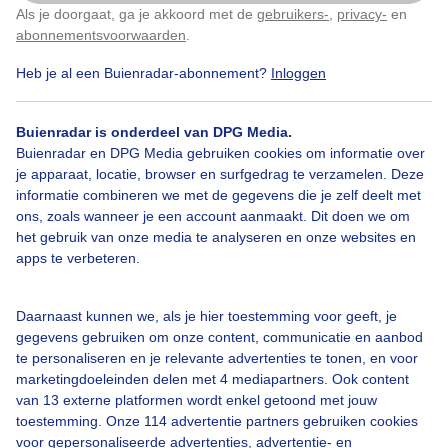
Als je doorgaat, ga je akkoord met de
gebruikers-
,
privacy-
en
Klik
hier
om dit aan te passen
abonnementsvoorwaarden
.
Door: Anne Kuipers
Gemaakt: 11-06-2026, 103x bekeken
Heb je al een Buienradar-abonnement?
Inloggen
Buienradar is onderdeel van DPG Media.
Zomer
Zon
Wolken
Buienradar en DPG Media gebruiken cookies om informatie over
je apparaat, locatie, browser en surfgedrag te verzamelen. Deze
informatie combineren we met de gegevens die je zelf deelt met
ons, zoals wanneer je een account aanmaakt. Dit doen we om
Bekijk slideshow
het gebruik van onze media te analyseren en onze websites en
apps te verbeteren.
Daarnaast kunnen we, als je hier toestemming voor geeft, je
gegevens gebruiken om onze content, communicatie en aanbod
Een moment geduld aub...
te personaliseren en je relevante advertenties te tonen, en voor
marketingdoeleinden delen met 4 mediapartners. Ook content
van 13 externe platformen wordt enkel getoond met jouw
toestemming. Onze 114 advertentie partners gebruiken cookies
voor gepersonaliseerde advertenties, advertentie- en