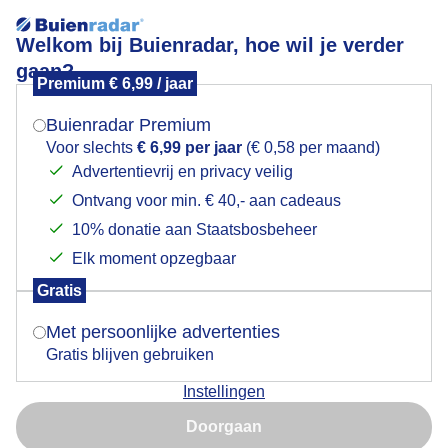
Welkom bij Buienradar, hoe wil je verder
gaan?
Premium € 6,99 / jaar
Mogen we je locatie gebruiken voor het
Zon en wolken
weer?
Buienradar Premium
Voor slechts
€ 6,99 per jaar
(€ 0,58 per maand)
Advertentievrij en privacy veilig
Ontvang voor min. € 40,- aan cadeaus
Indien je hier nog geen akkoord op hebt gegeven,
verschijnt er zo een pop-up uit je browser waarin
10% donatie aan Staatsbosbeheer
deze toestemming gevraagd wordt.
Elk moment opzegbaar
Gratis
Is goed, toon de popup
Met persoonlijke advertenties
Gratis blijven gebruiken
Instellingen
Nu niet, misschien later
Nu schijnt de zon nog, maar er komt steeds meer
Doorgaan
bewolking in de lucht.
Gebruik je Safari en wil je niet elke dag deze pop-up zien?