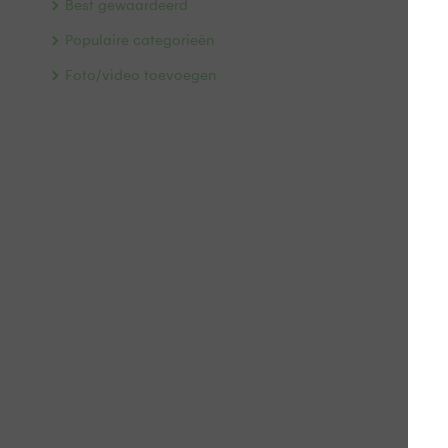
Best gewaardeerd
Populaire categorieën
Foto/video toevoegen