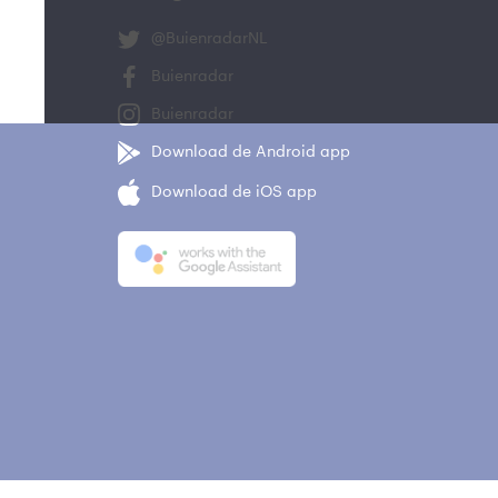
@BuienradarNL
Buienradar
Buienradar
Download de Android app
Download de iOS app