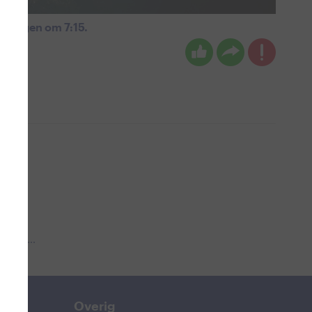
nmorgen om 7:15.
 aub...
Overig