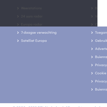
Weerstations
Bedrij
24 uurs radar
Veelge
Europa radar
Contac
7-daagse verwachting
Toegank
Satelliet Europa
Gebrui
Advert
Buienr
Privacy
Cookie
Privacy
Buienr