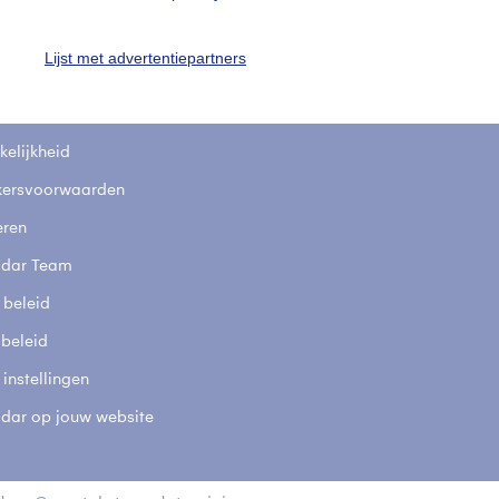
fsgegevens
De Bilt
Lijst met advertentiepartners
stelde vragen
t
elijkheid
kersvoorwaarden
eren
adar Team
 beleid
 beleid
 instellingen
adar op jouw website