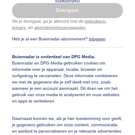
Is goed, toon de popup
Doorgaan
Nu niet, misschien later
Als je doorgaat, ga je akkoord met de
gebruikers-
,
privacy-
en
abonnementsvoorwaarden
.
Gebruik je Safari en wil je niet elke dag deze pop-up
zien?
Heb je al een Buienradar-abonnement?
Inloggen
Klik
hier
om dit aan te passen
Buienradar is onderdeel van DPG Media.
Buienradar en DPG Media gebruiken cookies om
informatie over je apparaat, locatie, browser en
surfgedrag te verzamelen. Deze informatie combineren
we met de gegevens die je zelf deelt met ons, zoals
wanneer je een account aanmaakt. Dit doen we om het
gebruik van onze media te analyseren en onze websites
en apps te verbeteren.
Daarnaast kunnen we, als je hier toestemming voor geeft,
je gegevens gebruiken om onze content, communicatie
en aanbod te personaliseren en je relevante advertenties