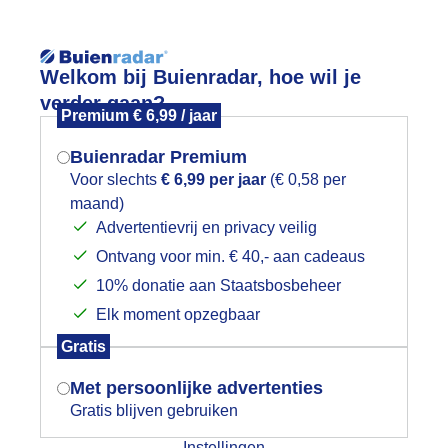
Reisinforma
Welkom bij Buienradar, hoe wil je
verder gaan?
Premium € 6,99 / jaar
Buienradar Premium
Voor slechts
€ 6,99 per jaar
(€ 0,58 per
Lees meer.
maand)
Mogen we je locatie gebruiken voor
Advertentievrij en privacy veilig
wijd
Foto en video
Weerzine
het weer?
Ontvang voor min. € 40,- aan cadeaus
10% donatie aan Staatsbosbeheer
Zoeken in 
Elk moment opzegbaar
Indien je hier nog geen akkoord op hebt
nd kwart over 7 kun je de laatste rest
Gratis
gegeven, verschijnt er zo een pop-up uit
je browser waarin deze toestemming
Met persoonlijke advertenties
gevraagd wordt.
Gratis blijven gebruiken
Instellingen