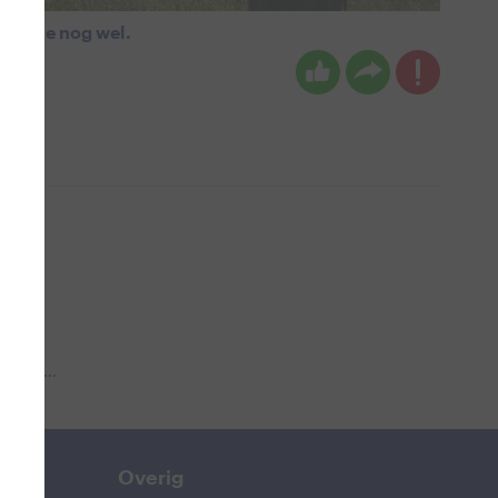
voel je nog wel.
 aub...
Overig