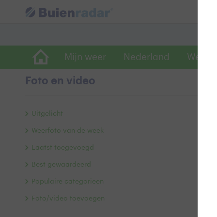
Mijn weer
Nederland
Wereld
Foto en video
Z
Uitgelicht
Weerfoto van de week
Laatst toegevoegd
Best gewaardeerd
Populaire categorieën
Foto/video toevoegen