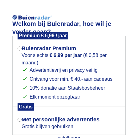
Reisinforma
Lees meer.
Welkom bij Buienradar, hoe wil je
verder gaan?
Premium € 6,99 / jaar
wijd
Foto en video
Weerzine
Buienradar Premium
Zoeken in 
Voor slechts
€ 6,99 per jaar
(€ 0,58 per
maand)
Mogen we je locatie gebruiken voor
omers tafereeltje
Advertentievrij en privacy veilig
het weer?
Ontvang voor min. € 40,- aan cadeaus
10% donatie aan Staatsbosbeheer
Elk moment opzegbaar
Indien je hier nog geen akkoord op hebt
Gratis
gegeven, verschijnt er zo een pop-up uit
je browser waarin deze toestemming
Met persoonlijke advertenties
gevraagd wordt.
Gratis blijven gebruiken
Instellingen