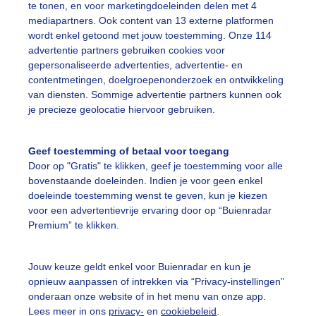
te tonen, en voor marketingdoeleinden delen met 4
mediapartners. Ook content van 13 externe platformen
 laaghangende bewolking en kou. De kou zie je niet, maar 
wordt enkel getoond met jouw toestemming. Onze 114
r: Christine Weston
Gemaakt: 11-06-2026, 20x bekeken
advertentie partners gebruiken cookies voor
gepersonaliseerde advertenties, advertentie- en
contentmetingen, doelgroepenonderzoek en ontwikkeling
ente
Zon
Wolken
van diensten. Sommige advertentie partners kunnen ook
je precieze geolocatie hiervoor gebruiken.
ekijk slideshow
Geef toestemming of betaal voor toegang
Door op "Gratis" te klikken, geef je toestemming voor alle
bovenstaande doeleinden. Indien je voor geen enkel
doeleinde toestemming wenst te geven, kun je kiezen
voor een advertentievrije ervaring door op “Buienradar
Premium” te klikken.
Een moment geduld
Jouw keuze geldt enkel voor Buienradar en kun je
opnieuw aanpassen of intrekken via “Privacy-instellingen”
onderaan onze website of in het menu van onze app.
uienradar
Mijn weer
Lees meer in ons
privacy-
en
cookiebeleid
.