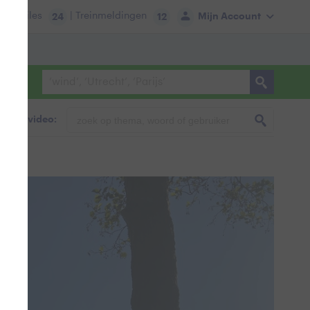
tie:
Files
| Treinmeldingen
Mijn Account
24
12
foto & video: