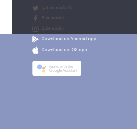
@BuienradarNL
Buienradar
Buienradar
Download de Android app
Download de iOS app