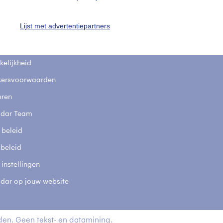
fsgegevens
De Bilt
Lijst met advertentiepartners
stelde vragen
t
elijkheid
kersvoorwaarden
eren
adar Team
 beleid
 beleid
 instellingen
adar op jouw website
en. Geen tekst- en datamining.