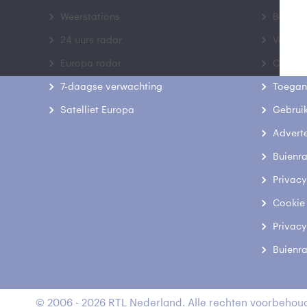
Weerstations
Bedrij
24 uurs radar
Veelge
Europa radar
Contac
7-daagse verwachting
Toegank
Satelliet Europa
Gebrui
Advert
Buienr
Privacy
Cookie
Privacy
Buienr
© 2006 - 2026 RTL Nederland. Alle rechten voorbehoud