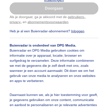
Is goed, toon de popup
Doorgaan
Nu niet, misschien later
Als je doorgaat, ga je akkoord met de
gebruikers-
,
privacy-
en
abonnementsvoorwaarden
.
Gebruik je Safari en wil je niet elke dag deze pop-up
zien?
Heb je al een Buienradar-abonnement?
Inloggen
Klik
hier
om dit aan te passen
Buienradar is onderdeel van DPG Media.
Buienradar en DPG Media gebruiken cookies om
informatie over je apparaat, locatie, browser en
surfgedrag te verzamelen. Deze informatie combineren
we met de gegevens die je zelf deelt met ons, zoals
wanneer je een account aanmaakt. Dit doen we om het
gebruik van onze media te analyseren en onze websites
en apps te verbeteren.
Daarnaast kunnen we, als je hier toestemming voor geeft,
je gegevens gebruiken om onze content, communicatie
en aanbod te personaliseren en je relevante advertenties