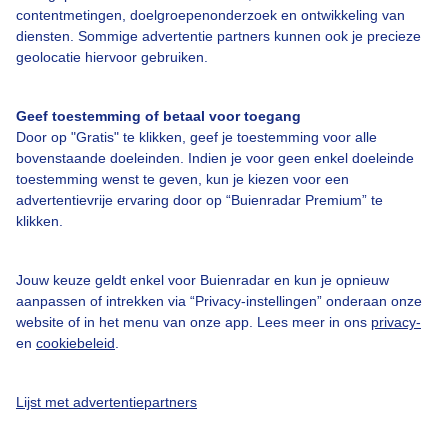
contentmetingen, doelgroepenonderzoek en ontwikkeling van
diensten. Sommige advertentie partners kunnen ook je precieze
Bedrijfsgegevens
geolocatie hiervoor gebruiken.
Veelgestelde vragen
Geef toestemming of betaal voor toegang
Contact
Door op "Gratis" te klikken, geef je toestemming voor alle
Toegankelijkheid
bovenstaande doeleinden. Indien je voor geen enkel doeleinde
toestemming wenst te geven, kun je kiezen voor een
Gebruikersvoorwaarden
advertentievrije ervaring door op “Buienradar Premium” te
klikken.
Adverteren
Buienradar Team
Jouw keuze geldt enkel voor Buienradar en kun je opnieuw
Privacy beleid
aanpassen of intrekken via “Privacy-instellingen” onderaan onze
website of in het menu van onze app. Lees meer in ons
privacy-
Cookie beleid
en
cookiebeleid
.
Privacy instellingen
Gratis weerdata
Lijst met advertentiepartners
@BuienradarNL