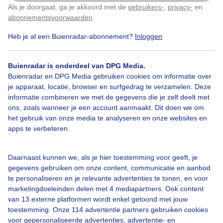
Als je doorgaat, ga je akkoord met de
gebruikers-
,
privacy-
en
Klik
hier
om dit aan te passen
abonnementsvoorwaarden
.
Heb je al een Buienradar-abonnement?
Inloggen
Lente
Zon
Wolken
Buienradar is onderdeel van DPG Media.
Buienradar en DPG Media gebruiken cookies om informatie over
Bekijk slideshow
je apparaat, locatie, browser en surfgedrag te verzamelen. Deze
informatie combineren we met de gegevens die je zelf deelt met
ons, zoals wanneer je een account aanmaakt. Dit doen we om
het gebruik van onze media te analyseren en onze websites en
apps te verbeteren.
Een moment geduld aub...
Daarnaast kunnen we, als je hier toestemming voor geeft, je
gegevens gebruiken om onze content, communicatie en aanbod
te personaliseren en je relevante advertenties te tonen, en voor
marketingdoeleinden delen met 4 mediapartners. Ook content
van 13 externe platformen wordt enkel getoond met jouw
toestemming. Onze 114 advertentie partners gebruiken cookies
voor gepersonaliseerde advertenties, advertentie- en
Over Buienradar