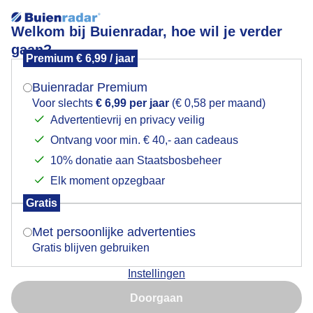
Welkom bij Buienradar, hoe wil je verder
gaan?
Premium € 6,99 / jaar
Mogen we je locatie gebruiken voor het
MOOIE WOLKEN DAG
weer?
Buienradar Premium
Voor slechts
€ 6,99 per jaar
(€ 0,58 per maand)
Advertentievrij en privacy veilig
Ontvang voor min. € 40,- aan cadeaus
Indien je hier nog geen akkoord op hebt gegeven,
verschijnt er zo een pop-up uit je browser waarin
10% donatie aan Staatsbosbeheer
deze toestemming gevraagd wordt.
Elk moment opzegbaar
Gratis
Is goed, toon de popup
Met persoonlijke advertenties
Gratis blijven gebruiken
Mooie dag.
Instellingen
Nu niet, misschien later
Door: Els Bax
Gemaakt: 10-06-2026, 53x bekeken
Doorgaan
Gebruik je Safari en wil je niet elke dag deze pop-up zien?