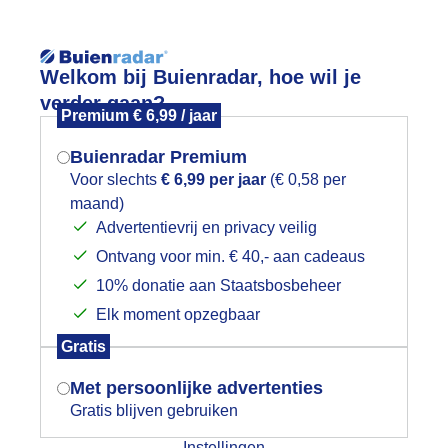
Reisinforma
Welkom bij Buienradar, hoe wil je
verder gaan?
Premium € 6,99 / jaar
Buienradar Premium
Voor slechts
€ 6,99 per jaar
(€ 0,58 per
wijd
Foto en video
Weerzine
maand)
Mogen we je locatie gebruiken voor
Advertentievrij en privacy veilig
het weer?
Zoeken in 
Ontvang voor min. € 40,- aan cadeaus
10% donatie aan Staatsbosbeheer
ui vanmorgen
Elk moment opzegbaar
Indien je hier nog geen akkoord op hebt
Gratis
gegeven, verschijnt er zo een pop-up uit
je browser waarin deze toestemming
Met persoonlijke advertenties
gevraagd wordt.
Gratis blijven gebruiken
Instellingen