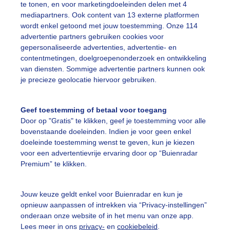
achtige bui tijdens de zonsopkomst
te tonen, en voor marketingdoeleinden delen met 4
mediapartners. Ook content van 13 externe platformen
r: Joost Mooij
Gemaakt: 10-06-2026, 32x bekeken
wordt enkel getoond met jouw toestemming. Onze 114
advertentie partners gebruiken cookies voor
gepersonaliseerde advertenties, advertentie- en
uien
Zonsopkomst
contentmetingen, doelgroepenonderzoek en ontwikkeling
van diensten. Sommige advertentie partners kunnen ook
je precieze geolocatie hiervoor gebruiken.
ekijk slideshow
Geef toestemming of betaal voor toegang
Door op "Gratis" te klikken, geef je toestemming voor alle
bovenstaande doeleinden. Indien je voor geen enkel
doeleinde toestemming wenst te geven, kun je kiezen
voor een advertentievrije ervaring door op “Buienradar
Een moment geduld
Premium” te klikken.
Jouw keuze geldt enkel voor Buienradar en kun je
opnieuw aanpassen of intrekken via “Privacy-instellingen”
uienradar
Mijn weer
onderaan onze website of in het menu van onze app.
Lees meer in ons
privacy-
en
cookiebeleid
.
fsgegevens
De Bilt