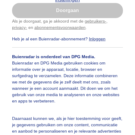
Is goed, toon de popup
Doorgaan
Nu niet, misschien later
Als je doorgaat, ga je akkoord met de
gebruikers-
,
privacy-
en
abonnementsvoorwaarden
.
Gebruik je Safari en wil je niet elke dag deze pop-up
zien?
Heb je al een Buienradar-abonnement?
Inloggen
Klik
hier
om dit aan te passen
Buienradar is onderdeel van DPG Media.
Buienradar en DPG Media gebruiken cookies om
informatie over je apparaat, locatie, browser en
surfgedrag te verzamelen. Deze informatie combineren
we met de gegevens die je zelf deelt met ons, zoals
wanneer je een account aanmaakt. Dit doen we om het
gebruik van onze media te analyseren en onze websites
en apps te verbeteren.
Daarnaast kunnen we, als je hier toestemming voor geeft,
je gegevens gebruiken om onze content, communicatie
en aanbod te personaliseren en je relevante advertenties