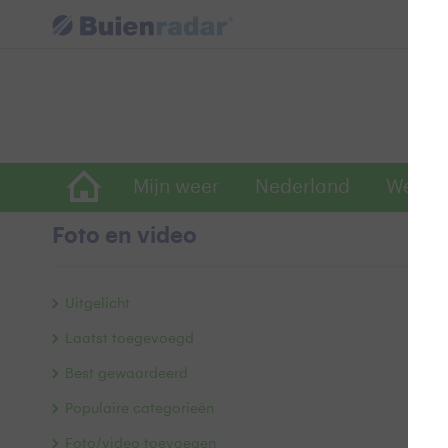
Mijn weer
Nederland
Wereld
Foto en video
B
Uitgelicht
Laatst toegevoegd
Best gewaardeerd
Populaire categorieën
Foto/video toevoegen