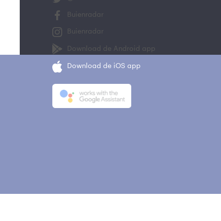
Buienradar
Buienradar
Download de Android app
Download de iOS app