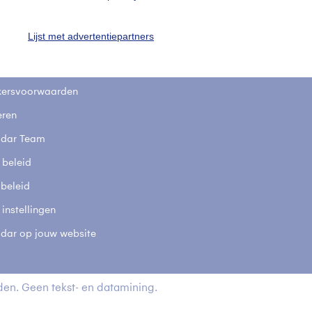
stelde vragen
Lijst met advertentiepartners
t
elijkheid
kersvoorwaarden
eren
adar Team
 beleid
 beleid
 instellingen
adar op jouw website
en. Geen tekst- en datamining.