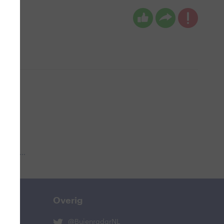
 aub...
Overig
@BuienradarNL