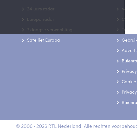
24 uurs radar
Veelge
Europa radar
Contac
7-daagse verwachting
Toegank
Satelliet Europa
Gebrui
Advert
Buienr
Privacy
Cookie
Privacy
Buienr
© 2006 - 2026 RTL Nederland. Alle rechten voorbehoud