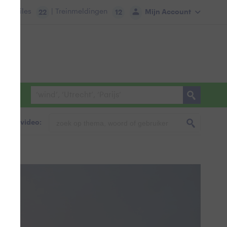
tie:
Files
| Treinmeldingen
Mijn Account
22
12
foto & video: