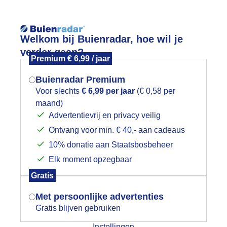
Reisinforma
Lees meer.
Welkom bij Buienradar, hoe wil je
verder gaan?
Premium € 6,99 / jaar
wijd
Foto en video
Weerzine
Buienradar Premium
Zoeken in 
Voor slechts
€ 6,99 per jaar
(€ 0,58 per
maand)
Mogen we je locatie gebruiken voor
uien
Advertentievrij en privacy veilig
het weer?
Ontvang voor min. € 40,- aan cadeaus
10% donatie aan Staatsbosbeheer
Elk moment opzegbaar
Indien je hier nog geen akkoord op hebt
Gratis
gegeven, verschijnt er zo een pop-up uit
je browser waarin deze toestemming
Met persoonlijke advertenties
gevraagd wordt.
Gratis blijven gebruiken
Instellingen