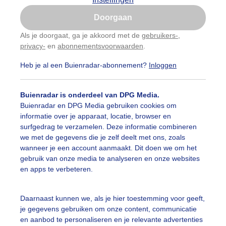
Is goed, toon de popup
Doorgaan
Nu niet, misschien later
Als je doorgaat, ga je akkoord met de
gebruikers-
,
privacy-
en
abonnementsvoorwaarden
.
Gebruik je Safari en wil je niet elke dag deze pop-up
zien?
Heb je al een Buienradar-abonnement?
Inloggen
Klik
hier
om dit aan te passen
Buienradar is onderdeel van DPG Media.
Buienradar en DPG Media gebruiken cookies om
informatie over je apparaat, locatie, browser en
surfgedrag te verzamelen. Deze informatie combineren
we met de gegevens die je zelf deelt met ons, zoals
wanneer je een account aanmaakt. Dit doen we om het
gebruik van onze media te analyseren en onze websites
en apps te verbeteren.
Daarnaast kunnen we, als je hier toestemming voor geeft,
je gegevens gebruiken om onze content, communicatie
en aanbod te personaliseren en je relevante advertenties
t noemen we nu een bui en deze kwam precies op het juist