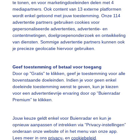
te tonen, en voor marketingdoeleinden delen met 4
mediapartners. Ook content van 13 externe platformen
r: Joost Mooij
Gemaakt: 10-06-2026, 22x bekeken
wordt enkel getoond met jouw toestemming. Onze 114
advertentie partners gebruiken cookies voor
uien
Zon
Zonsopkomst
gepersonaliseerde advertenties, advertentie- en
contentmetingen, doelgroepenonderzoek en ontwikkeling
van diensten. Sommige advertentie partners kunnen ook
je precieze geolocatie hiervoor gebruiken.
ekijk slideshow
Geef toestemming of betaal voor toegang
Door op "Gratis" te klikken, geef je toestemming voor alle
bovenstaande doeleinden. Indien je voor geen enkel
doeleinde toestemming wenst te geven, kun je kiezen
Een moment geduld
voor een advertentievrije ervaring door op “Buienradar
Premium” te klikken.
Jouw keuze geldt enkel voor Buienradar en kun je
uienradar
Mijn weer
opnieuw aanpassen of intrekken via “Privacy-instellingen”
onderaan onze website of in het menu van onze app.
fsgegevens
De Bilt
Lees meer in ons
privacy-
en
cookiebeleid
.