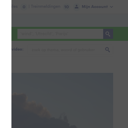
tie:
Files
| Treinmeldingen
Mijn Account
0
10
foto & video: