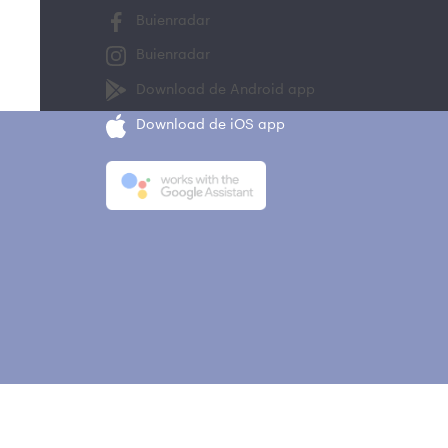
Buienradar
Buienradar
Download de Android app
Download de iOS app