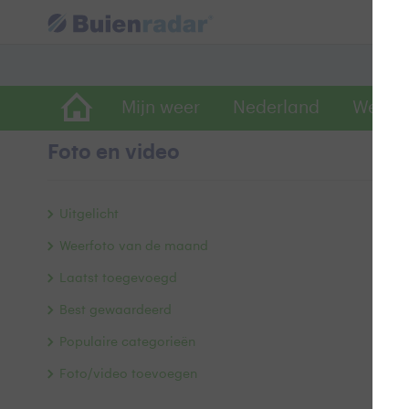
Mijn weer
Nederland
Wereld
Foto en video
B
Uitgelicht
Weerfoto van de maand
Laatst toegevoegd
Best gewaardeerd
Populaire categorieën
Foto/video toevoegen