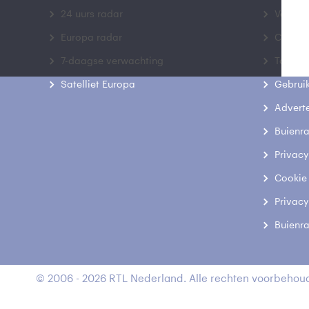
24 uurs radar
Veelge
Europa radar
Contac
7-daagse verwachting
Toegank
Satelliet Europa
Gebrui
Advert
Buienr
Privacy
Cookie
Privacy
Buienr
© 2006 - 2026 RTL Nederland. Alle rechten voorbehoud