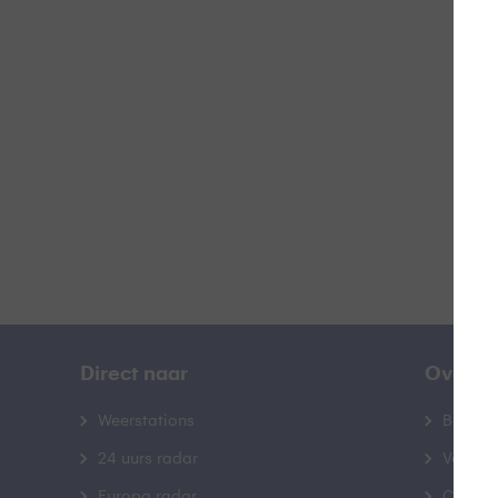
W
B
Direct naar
Over B
Weerstations
Bedrij
24 uurs radar
Veelge
Europa radar
Contac