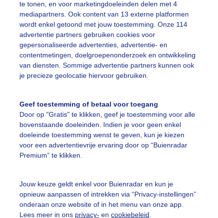
te tonen, en voor marketingdoeleinden delen met 4
mediapartners. Ook content van 13 externe platformen
ind
Wolken
Zon
wordt enkel getoond met jouw toestemming. Onze 114
advertentie partners gebruiken cookies voor
gepersonaliseerde advertenties, advertentie- en
ekijk slideshow
contentmetingen, doelgroepenonderzoek en ontwikkeling
van diensten. Sommige advertentie partners kunnen ook
je precieze geolocatie hiervoor gebruiken.
Geef toestemming of betaal voor toegang
Door op "Gratis" te klikken, geef je toestemming voor alle
Een moment geduld
bovenstaande doeleinden. Indien je voor geen enkel
doeleinde toestemming wenst te geven, kun je kiezen
voor een advertentievrije ervaring door op “Buienradar
Premium” te klikken.
uienradar
Mijn weer
Jouw keuze geldt enkel voor Buienradar en kun je
fsgegevens
De Bilt
opnieuw aanpassen of intrekken via “Privacy-instellingen”
stelde vragen
onderaan onze website of in het menu van onze app.
Lees meer in ons
privacy-
en
cookiebeleid
.
t