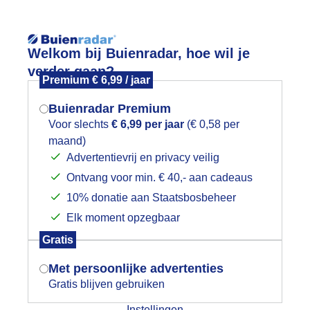
Reisinforma
Welkom bij Buienradar, hoe wil je
verder gaan?
Premium € 6,99 / jaar
Buienradar Premium
Voor slechts
€ 6,99 per jaar
(€ 0,58 per
wijd
Foto en video
Weerzine
maand)
Mogen we je locatie gebruiken voor
Advertentievrij en privacy veilig
het weer?
Zoeken in 
Ontvang voor min. € 40,- aan cadeaus
10% donatie aan Staatsbosbeheer
EWOLKING
Elk moment opzegbaar
Indien je hier nog geen akkoord op hebt
Gratis
gegeven, verschijnt er zo een pop-up uit
je browser waarin deze toestemming
Met persoonlijke advertenties
gevraagd wordt.
Gratis blijven gebruiken
Instellingen