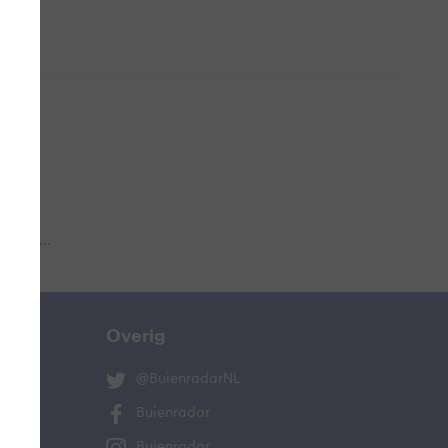
 aub...
Overig
@BuienradarNL
Buienradar
Buienradar