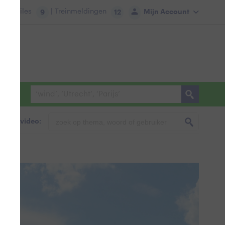
tie:
Files
| Treinmeldingen
Mijn Account
9
12
foto & video: