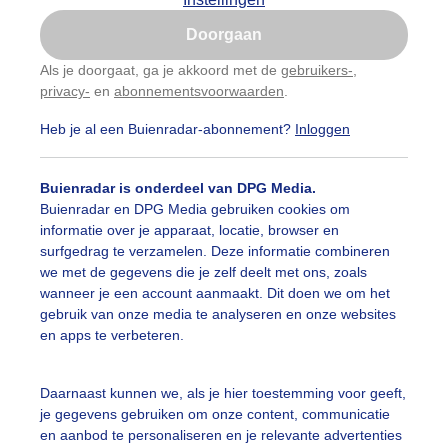
Is goed, toon de popup
Doorgaan
Nu niet, misschien later
Als je doorgaat, ga je akkoord met de
gebruikers-
,
privacy-
en
abonnementsvoorwaarden
.
Gebruik je Safari en wil je niet elke dag deze pop-up
zien?
Heb je al een Buienradar-abonnement?
Inloggen
Klik
hier
om dit aan te passen
Buienradar is onderdeel van DPG Media.
Buienradar en DPG Media gebruiken cookies om
informatie over je apparaat, locatie, browser en
surfgedrag te verzamelen. Deze informatie combineren
we met de gegevens die je zelf deelt met ons, zoals
wanneer je een account aanmaakt. Dit doen we om het
gebruik van onze media te analyseren en onze websites
en apps te verbeteren.
olking trekt over, zon en matige wind.
Daarnaast kunnen we, als je hier toestemming voor geeft,
je gegevens gebruiken om onze content, communicatie
r: Nellie Bartels
Gemaakt: 10-06-2026, 42x bekeken
en aanbod te personaliseren en je relevante advertenties