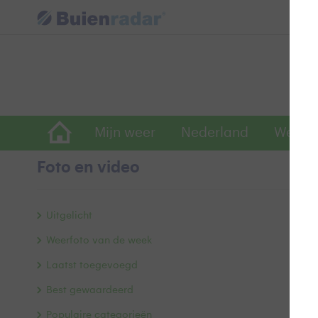
Mijn weer
Nederland
Wereld
Foto en video
B
Uitgelicht
Weerfoto van de week
Laatst toegevoegd
Best gewaardeerd
Populaire categorieën