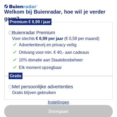
Welkom bij Buienradar, hoe wil je verder
gaan?
Premium € 6,99 / jaar
Mogen we je locatie gebruiken voor het
Na regen kwam zonneschijn mer prachtige
weer?
wolkenluchten
Buienradar Premium
Voor slechts
€ 6,99 per jaar
(€ 0,58 per maand)
Advertentievrij en privacy veilig
Ontvang voor min. € 40,- aan cadeaus
Indien je hier nog geen akkoord op hebt gegeven,
verschijnt er zo een pop-up uit je browser waarin
10% donatie aan Staatsbosbeheer
deze toestemming gevraagd wordt.
Elk moment opzegbaar
Gratis
Is goed, toon de popup
Met persoonlijke advertenties
Gratis blijven gebruiken
Instellingen
Na regen kwam zonneschijn mer prachtige
Nu niet, misschien later
wolkenluchten
Doorgaan
Gebruik je Safari en wil je niet elke dag deze pop-up zien?