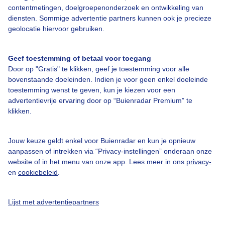
contentmetingen, doelgroepenonderzoek en ontwikkeling van
Over Buienradar
diensten. Sommige advertentie partners kunnen ook je precieze
geolocatie hiervoor gebruiken.
Bedrijfsgegevens
Geef toestemming of betaal voor toegang
Veelgestelde vragen
Door op "Gratis" te klikken, geef je toestemming voor alle
bovenstaande doeleinden. Indien je voor geen enkel doeleinde
Contact
toestemming wenst te geven, kun je kiezen voor een
Toegankelijkheid
advertentievrije ervaring door op “Buienradar Premium” te
klikken.
Gebruikersvoorwaarden
Adverteren
Jouw keuze geldt enkel voor Buienradar en kun je opnieuw
Buienradar Team
aanpassen of intrekken via “Privacy-instellingen” onderaan onze
website of in het menu van onze app. Lees meer in ons
privacy-
Privacy beleid
en
cookiebeleid
.
Cookie beleid
Privacy instellingen
Lijst met advertentiepartners
Gratis weerdata