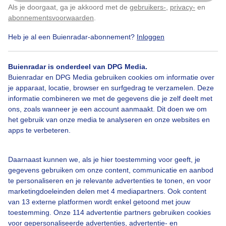
Als je doorgaat, ga je akkoord met de
gebruikers-
,
privacy-
en
Door: Jos Hebben
Gemaakt: 10-06-2026, 29x bekeken
Klik
hier
om dit aan te passen
abonnementsvoorwaarden
.
Heb je al een Buienradar-abonnement?
Inloggen
Zomer
Zon
Wolken
Buienradar is onderdeel van DPG Media.
Buienradar en DPG Media gebruiken cookies om informatie over
je apparaat, locatie, browser en surfgedrag te verzamelen. Deze
informatie combineren we met de gegevens die je zelf deelt met
Bekijk slideshow
ons, zoals wanneer je een account aanmaakt. Dit doen we om
het gebruik van onze media te analyseren en onze websites en
apps te verbeteren.
Daarnaast kunnen we, als je hier toestemming voor geeft, je
Een moment geduld aub...
gegevens gebruiken om onze content, communicatie en aanbod
te personaliseren en je relevante advertenties te tonen, en voor
marketingdoeleinden delen met 4 mediapartners. Ook content
van 13 externe platformen wordt enkel getoond met jouw
toestemming. Onze 114 advertentie partners gebruiken cookies
voor gepersonaliseerde advertenties, advertentie- en