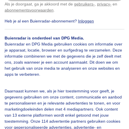
Als je doorgaat, ga je akkoord met de
gebruikers-
,
privacy-
en
Klik
hier
om dit aan te passen
abonnementsvoorwaarden
.
Door: Joost Mooij
Gemaakt: 10-06-2026, 22x bekeken
Heb je al een Buienradar-abonnement?
Inloggen
Buienradar is onderdeel van DPG Media.
Buien
Zon
Zonsopkomst
Buienradar en DPG Media gebruiken cookies om informatie over
je apparaat, locatie, browser en surfgedrag te verzamelen. Deze
informatie combineren we met de gegevens die je zelf deelt met
ons, zoals wanneer je een account aanmaakt. Dit doen we om
Bekijk slideshow
het gebruik van onze media te analyseren en onze websites en
apps te verbeteren.
Daarnaast kunnen we, als je hier toestemming voor geeft, je
gegevens gebruiken om onze content, communicatie en aanbod
te personaliseren en je relevante advertenties te tonen, en voor
Een moment geduld aub...
marketingdoeleinden delen met 4 mediapartners. Ook content
van 13 externe platformen wordt enkel getoond met jouw
toestemming. Onze 114 advertentie partners gebruiken cookies
voor gepersonaliseerde advertenties, advertentie- en