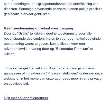
contentmetingen, doelgroepenonderzoek en ontwikkeling van
diensten. Sommige advertentie partners kunnen ook je precieze
geolocatie hiervoor gebruiken.
Over Buienradar
Geef toestemming of betaal voor toegang
Bedrijfsgegevens
Door op "Gratis" te klikken, geef je toestemming voor alle
Veelgestelde vragen
bovenstaande doeleinden. Indien je voor geen enkel doeleinde
toestemming wenst te geven, kun je kiezen voor een
Contact
advertentievrije ervaring door op “Buienradar Premium” te
klikken.
Toegankelijkheid
Gebruikersvoorwaarden
Jouw keuze geldt enkel voor Buienradar en kun je opnieuw
Adverteren
aanpassen of intrekken via “Privacy-instellingen” onderaan onze
website of in het menu van onze app. Lees meer in ons
privacy-
Buienradar Team
en
cookiebeleid
.
Privacy beleid
Cookie beleid
Lijst met advertentiepartners
Privacy instellingen