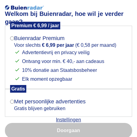
Welkom bij Buienradar, hoe wil je verder
gaan?
Premium € 6,99 / jaar
Mogen we je locatie gebruiken voor het
Bui tijdens de zonsopkomst
weer?
Buienradar Premium
Voor slechts
€ 6,99 per jaar
(€ 0,58 per maand)
Advertentievrij en privacy veilig
Ontvang voor min. € 40,- aan cadeaus
Indien je hier nog geen akkoord op hebt gegeven,
verschijnt er zo een pop-up uit je browser waarin
10% donatie aan Staatsbosbeheer
deze toestemming gevraagd wordt.
Elk moment opzegbaar
Gratis
Is goed, toon de popup
Met persoonlijke advertenties
Gratis blijven gebruiken
Instellingen
Nu niet, misschien later
Dit noemen we nu een bui en deze kwam precies op
Doorgaan
het juiste moment tijdens de zonsopkomst
Gebruik je Safari en wil je niet elke dag deze pop-up zien?