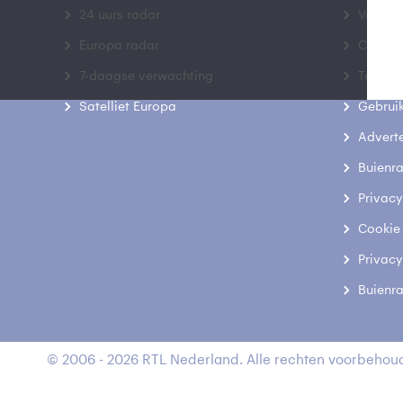
24 uurs radar
Veelge
Europa radar
Contac
7-daagse verwachting
Toegank
Satelliet Europa
Gebrui
Advert
Buienr
Privacy
Cookie
Privacy
Buienr
© 2006 - 2026 RTL Nederland. Alle rechten voorbehoud