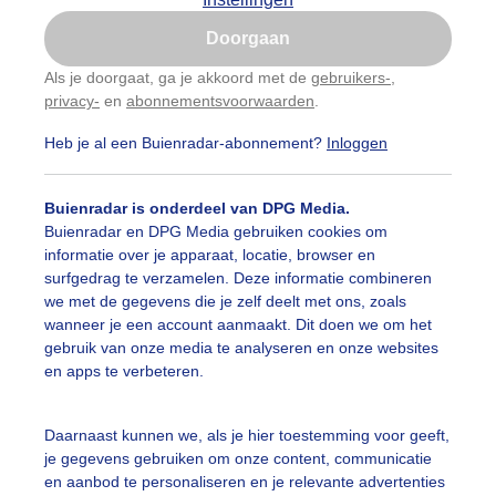
Is goed, toon de popup
Doorgaan
Nu niet, misschien later
Als je doorgaat, ga je akkoord met de
gebruikers-
,
privacy-
en
abonnementsvoorwaarden
.
Gebruik je Safari en wil je niet elke dag deze pop-up
zien?
Heb je al een Buienradar-abonnement?
Inloggen
Klik
hier
om dit aan te passen
Buienradar is onderdeel van DPG Media.
Buienradar en DPG Media gebruiken cookies om
informatie over je apparaat, locatie, browser en
surfgedrag te verzamelen. Deze informatie combineren
we met de gegevens die je zelf deelt met ons, zoals
wanneer je een account aanmaakt. Dit doen we om het
gebruik van onze media te analyseren en onze websites
en apps te verbeteren.
Daarnaast kunnen we, als je hier toestemming voor geeft,
je gegevens gebruiken om onze content, communicatie
en aanbod te personaliseren en je relevante advertenties
d de plu bij de hand