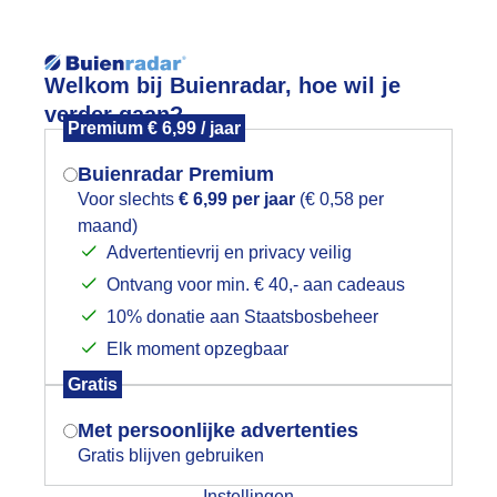
Reisinforma
Welkom bij Buienradar, hoe wil je
verder gaan?
Premium € 6,99 / jaar
Buienradar Premium
Voor slechts
€ 6,99 per jaar
(€ 0,58 per
wijd
Foto en video
Weerzine
maand)
Mogen we je locatie gebruiken voor
Advertentievrij en privacy veilig
het weer?
Zoeken in 
Ontvang voor min. € 40,- aan cadeaus
10% donatie aan Staatsbosbeheer
lu
Elk moment opzegbaar
Indien je hier nog geen akkoord op hebt
Gratis
gegeven, verschijnt er zo een pop-up uit
je browser waarin deze toestemming
Met persoonlijke advertenties
gevraagd wordt.
Gratis blijven gebruiken
Instellingen