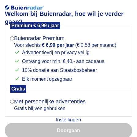
Welkom bij Buienradar, hoe wil je verder
gaan?
Premium € 6,99 / jaar
Mogen we je locatie gebruiken voor het
Een dubbele regenboog vanavond bij De Knipe
weer?
Buienradar Premium
Voor slechts
€ 6,99 per jaar
(€ 0,58 per maand)
Advertentievrij en privacy veilig
Ontvang voor min. € 40,- aan cadeaus
Indien je hier nog geen akkoord op hebt gegeven,
verschijnt er zo een pop-up uit je browser waarin
10% donatie aan Staatsbosbeheer
deze toestemming gevraagd wordt.
Elk moment opzegbaar
Gratis
Is goed, toon de popup
Met persoonlijke advertenties
Gratis blijven gebruiken
Instellingen
Nu niet, misschien later
Door: Albert Thibaudier
Gemaakt: 09-06-2026, 67x bekeken
Doorgaan
Gebruik je Safari en wil je niet elke dag deze pop-up zien?