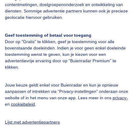
contentmetingen, doelgroepenonderzoek en ontwikkeling van
Veelgestelde vragen
diensten. Sommige advertentie partners kunnen ook je precieze
Contact
geolocatie hiervoor gebruiken.
Toegankelijkheid
Geef toestemming of betaal voor toegang
Gebruikersvoorwaarden
Door op "Gratis" te klikken, geef je toestemming voor alle
Adverteren
bovenstaande doeleinden. Indien je voor geen enkel doeleinde
toestemming wenst te geven, kun je kiezen voor een
Buienradar Team
advertentievrije ervaring door op “Buienradar Premium” te
klikken.
Privacy beleid
Cookie beleid
Jouw keuze geldt enkel voor Buienradar en kun je opnieuw
Privacy instellingen
aanpassen of intrekken via “Privacy-instellingen” onderaan onze
website of in het menu van onze app. Lees meer in ons
privacy-
Gratis weerdata
en
cookiebeleid
.
@BuienradarNL
Lijst met advertentiepartners
Buienradar
Buienradar