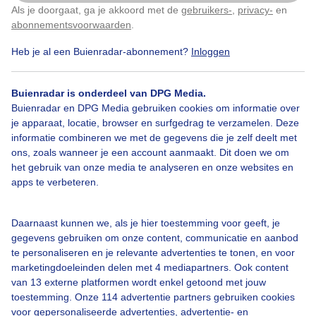
Als je doorgaat, ga je akkoord met de
gebruikers-
,
privacy-
en
Klik
hier
om dit aan te passen
abonnementsvoorwaarden
.
Heb je al een Buienradar-abonnement?
Inloggen
Bekijk slideshow
Buienradar is onderdeel van DPG Media.
Buienradar en DPG Media gebruiken cookies om informatie over
je apparaat, locatie, browser en surfgedrag te verzamelen. Deze
informatie combineren we met de gegevens die je zelf deelt met
ons, zoals wanneer je een account aanmaakt. Dit doen we om
Een moment geduld aub...
het gebruik van onze media te analyseren en onze websites en
apps te verbeteren.
Daarnaast kunnen we, als je hier toestemming voor geeft, je
gegevens gebruiken om onze content, communicatie en aanbod
te personaliseren en je relevante advertenties te tonen, en voor
Over Buienradar
marketingdoeleinden delen met 4 mediapartners. Ook content
van 13 externe platformen wordt enkel getoond met jouw
toestemming. Onze 114 advertentie partners gebruiken cookies
Bedrijfsgegevens
voor gepersonaliseerde advertenties, advertentie- en