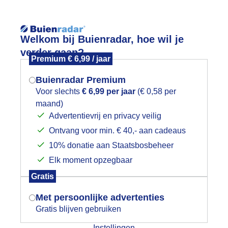
Reisinforma
Welkom bij Buienradar, hoe wil je
verder gaan?
Premium € 6,99 / jaar
Buienradar Premium
Voor slechts
€ 6,99 per jaar
(€ 0,58 per
wijd
Foto en video
Weerzine
maand)
Mogen we je locatie gebruiken voor
Advertentievrij en privacy veilig
het weer?
Zoeken in 
Ontvang voor min. € 40,- aan cadeaus
10% donatie aan Staatsbosbeheer
rijs, winderig en koel zomerweer, Nie
Elk moment opzegbaar
erherne Friesland
Indien je hier nog geen akkoord op hebt
Gratis
gegeven, verschijnt er zo een pop-up uit
je browser waarin deze toestemming
Met persoonlijke advertenties
gevraagd wordt.
Gratis blijven gebruiken
Instellingen