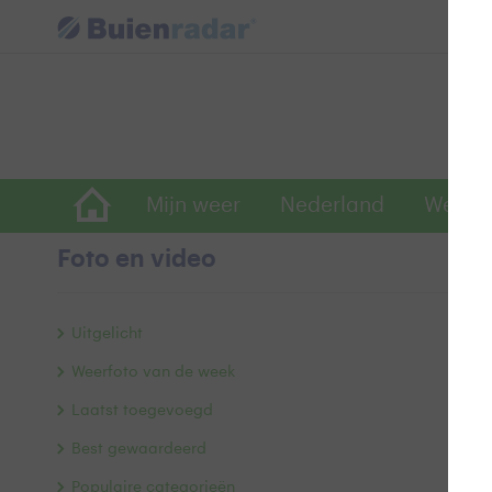
Mijn weer
Nederland
Wereld
Foto en video
G
Uitgelicht
T
Weerfoto van de week
Laatst toegevoegd
Best gewaardeerd
Populaire categorieën