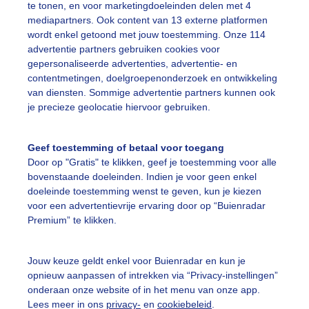
te tonen, en voor marketingdoeleinden delen met 4
mediapartners. Ook content van 13 externe platformen
wordt enkel getoond met jouw toestemming. Onze 114
ekijk slideshow
advertentie partners gebruiken cookies voor
gepersonaliseerde advertenties, advertentie- en
contentmetingen, doelgroepenonderzoek en ontwikkeling
van diensten. Sommige advertentie partners kunnen ook
je precieze geolocatie hiervoor gebruiken.
Een moment geduld
Geef toestemming of betaal voor toegang
Door op "Gratis" te klikken, geef je toestemming voor alle
bovenstaande doeleinden. Indien je voor geen enkel
doeleinde toestemming wenst te geven, kun je kiezen
uienradar
Mijn weer
voor een advertentievrije ervaring door op “Buienradar
Premium” te klikken.
fsgegevens
De Bilt
stelde vragen
Jouw keuze geldt enkel voor Buienradar en kun je
opnieuw aanpassen of intrekken via “Privacy-instellingen”
t
onderaan onze website of in het menu van onze app.
elijkheid
Lees meer in ons
privacy-
en
cookiebeleid
.