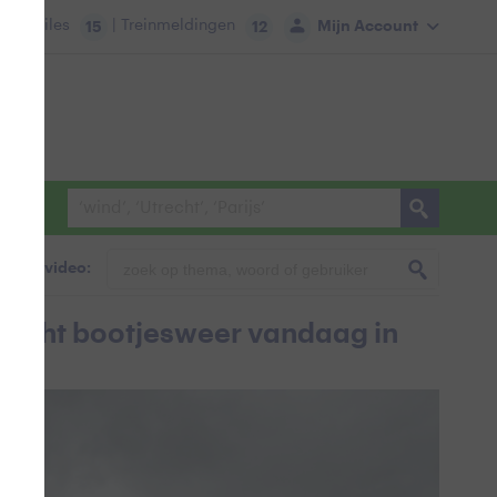
tie:
Files
| Treinmeldingen
Mijn Account
15
12
foto & video:
t echt bootjesweer vandaag in