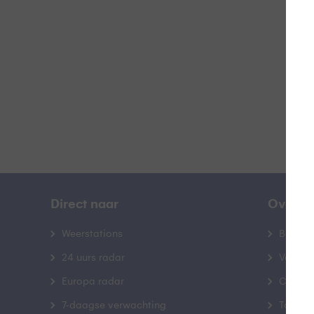
B
Direct naar
Over B
Weerstations
Bedrij
24 uurs radar
Veelge
Europa radar
Contac
7-daagse verwachting
Toegank