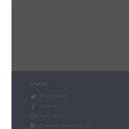
 aub...
Overig
@BuienradarNL
Buienradar
Buienradar
Download de Android app