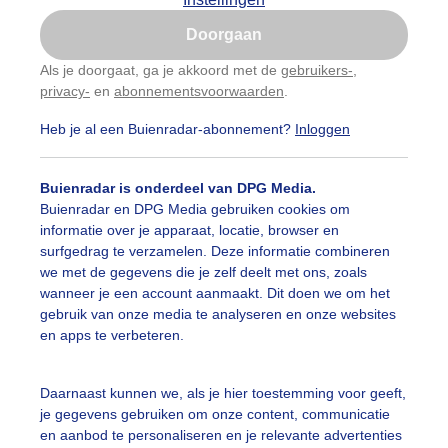
Is goed, toon de popup
Doorgaan
Nu niet, misschien later
Als je doorgaat, ga je akkoord met de
gebruikers-
,
privacy-
en
abonnementsvoorwaarden
.
Gebruik je Safari en wil je niet elke dag deze pop-up
zien?
Heb je al een Buienradar-abonnement?
Inloggen
Klik
hier
om dit aan te passen
Buienradar is onderdeel van DPG Media.
Buienradar en DPG Media gebruiken cookies om
informatie over je apparaat, locatie, browser en
surfgedrag te verzamelen. Deze informatie combineren
we met de gegevens die je zelf deelt met ons, zoals
wanneer je een account aanmaakt. Dit doen we om het
gebruik van onze media te analyseren en onze websites
en apps te verbeteren.
Daarnaast kunnen we, als je hier toestemming voor geeft,
je gegevens gebruiken om onze content, communicatie
r: Albert Thibaudier
Gemaakt: 07-06-2026, 42x bekeken
en aanbod te personaliseren en je relevante advertenties