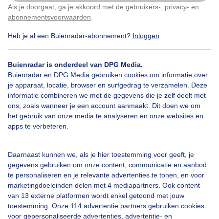
Strand
Als je doorgaat, ga je akkoord met de
gebruikers-
,
privacy-
en
Klik
hier
om dit aan te passen
abonnementsvoorwaarden
.
Door: Ruud Den Boer
Gemaakt: 09-06-2026, 53x bekeken
Heb je al een Buienradar-abonnement?
Inloggen
Buienradar is onderdeel van DPG Media.
Buienradar en DPG Media gebruiken cookies om informatie over
Lente
Zon
Wolken
je apparaat, locatie, browser en surfgedrag te verzamelen. Deze
informatie combineren we met de gegevens die je zelf deelt met
ons, zoals wanneer je een account aanmaakt. Dit doen we om
Bekijk slideshow
het gebruik van onze media te analyseren en onze websites en
apps te verbeteren.
Daarnaast kunnen we, als je hier toestemming voor geeft, je
gegevens gebruiken om onze content, communicatie en aanbod
te personaliseren en je relevante advertenties te tonen, en voor
Een moment geduld aub...
marketingdoeleinden delen met 4 mediapartners. Ook content
van 13 externe platformen wordt enkel getoond met jouw
toestemming. Onze 114 advertentie partners gebruiken cookies
voor gepersonaliseerde advertenties, advertentie- en