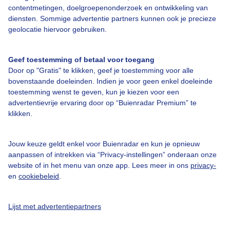
contentmetingen, doelgroepenonderzoek en ontwikkeling van
diensten. Sommige advertentie partners kunnen ook je precieze
geolocatie hiervoor gebruiken.
Over Buienradar
Geef toestemming of betaal voor toegang
Bedrijfsgegevens
Door op "Gratis" te klikken, geef je toestemming voor alle
bovenstaande doeleinden. Indien je voor geen enkel doeleinde
Veelgestelde vragen
toestemming wenst te geven, kun je kiezen voor een
Contact
advertentievrije ervaring door op “Buienradar Premium” te
klikken.
Toegankelijkheid
Gebruikersvoorwaarden
Jouw keuze geldt enkel voor Buienradar en kun je opnieuw
aanpassen of intrekken via “Privacy-instellingen” onderaan onze
Adverteren
website of in het menu van onze app. Lees meer in ons
privacy-
Buienradar Team
en
cookiebeleid
.
Privacy beleid
Lijst met advertentiepartners
Cookie beleid
Privacy instellingen