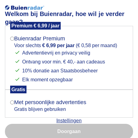
Welkom bij Buienradar, hoe wil je verder
gaan?
Premium € 6,99 / jaar
Mogen we je locatie gebruiken voor het
Vanmorgen 05:35 uur
weer?
Buienradar Premium
Voor slechts
€ 6,99 per jaar
(€ 0,58 per maand)
Advertentievrij en privacy veilig
Ontvang voor min. € 40,- aan cadeaus
Indien je hier nog geen akkoord op hebt gegeven,
verschijnt er zo een pop-up uit je browser waarin
10% donatie aan Staatsbosbeheer
deze toestemming gevraagd wordt.
Elk moment opzegbaar
Gratis
Is goed, toon de popup
Met persoonlijke advertenties
Gratis blijven gebruiken
Instellingen
Nu niet, misschien later
Doorgaan
Gebruik je Safari en wil je niet elke dag deze pop-up zien?