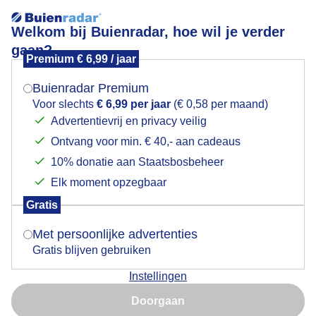
Welkom bij Buienradar, hoe wil je verder
gaan?
Premium € 6,99 / jaar
Mogen we je locatie gebruiken voor het
Lees meer.
weer?
Buienradar Premium
Goedemorgen
Voor slechts
€ 6,99 per jaar
(€ 0,58 per maand)
Advertentievrij en privacy veilig
Ontvang voor min. € 40,- aan cadeaus
Indien je hier nog geen akkoord op hebt gegeven,
verschijnt er zo een pop-up uit je browser waarin
10% donatie aan Staatsbosbeheer
deze toestemming gevraagd wordt.
Elk moment opzegbaar
Gratis
Is goed, toon de popup
Met persoonlijke advertenties
Gratis blijven gebruiken
Instellingen
Nu niet, misschien later
Vanmorgen
Doorgaan
Gebruik je Safari en wil je niet elke dag deze pop-up zien?