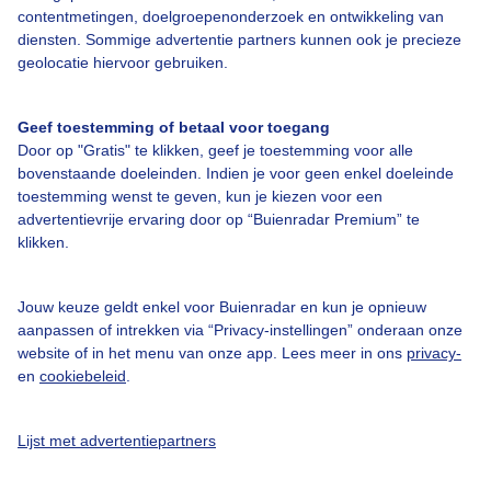
contentmetingen, doelgroepenonderzoek en ontwikkeling van
diensten. Sommige advertentie partners kunnen ook je precieze
Over Buienradar
geolocatie hiervoor gebruiken.
Bedrijfsgegevens
Geef toestemming of betaal voor toegang
Veelgestelde vragen
Door op "Gratis" te klikken, geef je toestemming voor alle
bovenstaande doeleinden. Indien je voor geen enkel doeleinde
Contact
toestemming wenst te geven, kun je kiezen voor een
advertentievrije ervaring door op “Buienradar Premium” te
Toegankelijkheid
klikken.
Gebruikersvoorwaarden
Adverteren
Jouw keuze geldt enkel voor Buienradar en kun je opnieuw
aanpassen of intrekken via “Privacy-instellingen” onderaan onze
Buienradar Team
website of in het menu van onze app. Lees meer in ons
privacy-
Privacy beleid
en
cookiebeleid
.
Cookie beleid
Lijst met advertentiepartners
Privacy instellingen
Gratis weerdata