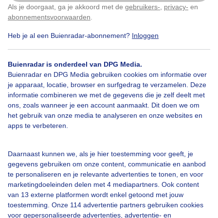
Als je doorgaat, ga je akkoord met de
gebruikers-
,
privacy-
en
Klik
hier
om dit aan te passen
Door: Dilia van Zon
Gemaakt: 09-06-2026, 53x bekeken
abonnementsvoorwaarden
.
Heb je al een Buienradar-abonnement?
Inloggen
Zon
Wolken
Buienradar is onderdeel van DPG Media.
Buienradar en DPG Media gebruiken cookies om informatie over
je apparaat, locatie, browser en surfgedrag te verzamelen. Deze
informatie combineren we met de gegevens die je zelf deelt met
Bekijk slideshow
ons, zoals wanneer je een account aanmaakt. Dit doen we om
het gebruik van onze media te analyseren en onze websites en
apps te verbeteren.
Daarnaast kunnen we, als je hier toestemming voor geeft, je
Een moment geduld aub...
gegevens gebruiken om onze content, communicatie en aanbod
te personaliseren en je relevante advertenties te tonen, en voor
marketingdoeleinden delen met 4 mediapartners. Ook content
van 13 externe platformen wordt enkel getoond met jouw
toestemming. Onze 114 advertentie partners gebruiken cookies
voor gepersonaliseerde advertenties, advertentie- en