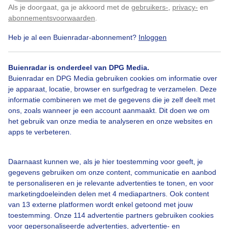
Als je doorgaat, ga je akkoord met de
gebruikers-
,
privacy-
en
Klik
hier
om dit aan te passen
Door: Dilia van Zon
Gemaakt: 13-06-2026, 83x bekeken
abonnementsvoorwaarden
.
Heb je al een Buienradar-abonnement?
Inloggen
Molen
Wolken
Buienradar is onderdeel van DPG Media.
Buienradar en DPG Media gebruiken cookies om informatie over
je apparaat, locatie, browser en surfgedrag te verzamelen. Deze
informatie combineren we met de gegevens die je zelf deelt met
Bekijk slideshow
ons, zoals wanneer je een account aanmaakt. Dit doen we om
het gebruik van onze media te analyseren en onze websites en
apps te verbeteren.
Daarnaast kunnen we, als je hier toestemming voor geeft, je
Een moment geduld aub...
gegevens gebruiken om onze content, communicatie en aanbod
te personaliseren en je relevante advertenties te tonen, en voor
marketingdoeleinden delen met 4 mediapartners. Ook content
van 13 externe platformen wordt enkel getoond met jouw
toestemming. Onze 114 advertentie partners gebruiken cookies
voor gepersonaliseerde advertenties, advertentie- en