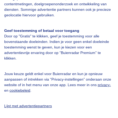
contentmetingen, doelgroepenonderzoek en ontwikkeling van
diensten. Sommige advertentie partners kunnen ook je precieze
Over Buienradar
geolocatie hiervoor gebruiken.
Bedrijfsgegevens
Geef toestemming of betaal voor toegang
Veelgestelde vragen
Door op "Gratis" te klikken, geef je toestemming voor alle
bovenstaande doeleinden. Indien je voor geen enkel doeleinde
Contact
toestemming wenst te geven, kun je kiezen voor een
advertentievrije ervaring door op “Buienradar Premium” te
Toegankelijkheid
klikken.
Gebruikersvoorwaarden
Adverteren
Jouw keuze geldt enkel voor Buienradar en kun je opnieuw
aanpassen of intrekken via “Privacy-instellingen” onderaan onze
Buienradar Team
website of in het menu van onze app. Lees meer in ons
privacy-
Privacy beleid
en
cookiebeleid
.
Cookie beleid
Lijst met advertentiepartners
Privacy instellingen
Gratis weerdata