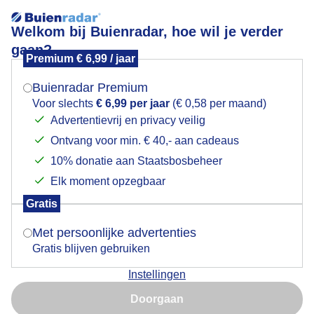
Welkom bij Buienradar, hoe wil je verder
gaan?
Premium € 6,99 / jaar
Mogen we je locatie gebruiken voor het
Lees meer.
weer?
Buienradar Premium
Bewolking
Voor slechts
€ 6,99 per jaar
(€ 0,58 per maand)
Advertentievrij en privacy veilig
Ontvang voor min. € 40,- aan cadeaus
Indien je hier nog geen akkoord op hebt gegeven,
verschijnt er zo een pop-up uit je browser waarin
10% donatie aan Staatsbosbeheer
deze toestemming gevraagd wordt.
Elk moment opzegbaar
Gratis
Is goed, toon de popup
Met persoonlijke advertenties
Gratis blijven gebruiken
Instellingen
Nu niet, misschien later
Vanmorgen
Doorgaan
Gebruik je Safari en wil je niet elke dag deze pop-up zien?