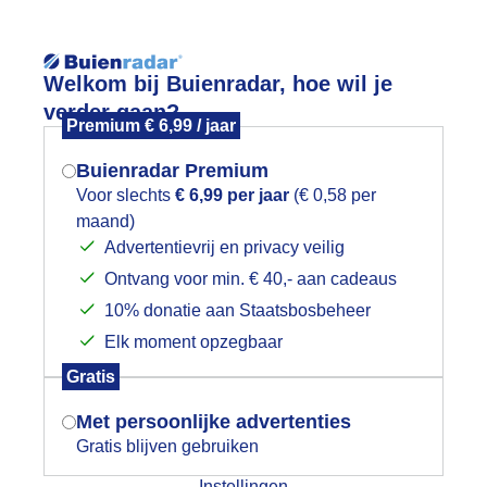
Reisinforma
Welkom bij Buienradar, hoe wil je
verder gaan?
Premium € 6,99 / jaar
Buienradar Premium
Voor slechts
€ 6,99 per jaar
(€ 0,58 per
wijd
Foto en video
Weerzine
maand)
Mogen we je locatie gebruiken voor
Advertentievrij en privacy veilig
het weer?
Zoeken in 
Ontvang voor min. € 40,- aan cadeaus
10% donatie aan Staatsbosbeheer
anmorgen
Elk moment opzegbaar
Indien je hier nog geen akkoord op hebt
Gratis
gegeven, verschijnt er zo een pop-up uit
je browser waarin deze toestemming
Met persoonlijke advertenties
gevraagd wordt.
Gratis blijven gebruiken
Instellingen