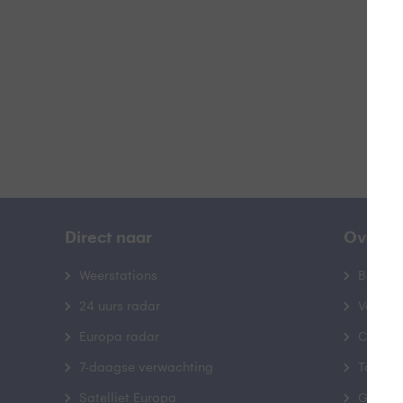
B
Direct naar
Over B
Weerstations
Bedrij
24 uurs radar
Veelge
Europa radar
Contac
7-daagse verwachting
Toegank
Satelliet Europa
Gebrui