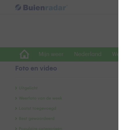
Mijn weer
Nederland
Wereld
Foto en video
V
Uitgelicht
Weerfoto van de week
Laatst toegevoegd
Best gewaardeerd
Populaire categorieën