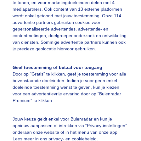
te tonen, en voor marketingdoeleinden delen met 4
mediapartners. Ook content van 13 externe platformen
ekijk slideshow
wordt enkel getoond met jouw toestemming. Onze 114
advertentie partners gebruiken cookies voor
gepersonaliseerde advertenties, advertentie- en
contentmetingen, doelgroepenonderzoek en ontwikkeling
van diensten. Sommige advertentie partners kunnen ook
je precieze geolocatie hiervoor gebruiken.
Een moment geduld
Geef toestemming of betaal voor toegang
Door op "Gratis" te klikken, geef je toestemming voor alle
bovenstaande doeleinden. Indien je voor geen enkel
uienradar
Mijn weer
doeleinde toestemming wenst te geven, kun je kiezen
voor een advertentievrije ervaring door op “Buienradar
fsgegevens
De Bilt
Premium” te klikken.
stelde vragen
t
Jouw keuze geldt enkel voor Buienradar en kun je
opnieuw aanpassen of intrekken via “Privacy-instellingen”
elijkheid
onderaan onze website of in het menu van onze app.
Lees meer in ons
privacy-
en
cookiebeleid
.
kersvoorwaarden