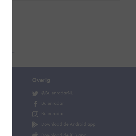
 aub...
Overig
@BuienradarNL
Buienradar
Buienradar
Download de Android app
Download de iOS app