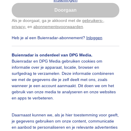
Is goed, toon de popup
Doorgaan
Nu niet, misschien later
Als je doorgaat, ga je akkoord met de
gebruikers-
,
privacy-
en
abonnementsvoorwaarden
.
Gebruik je Safari en wil je niet elke dag deze pop-up
zien?
Heb je al een Buienradar-abonnement?
Inloggen
Klik
hier
om dit aan te passen
Buienradar is onderdeel van DPG Media.
Buienradar en DPG Media gebruiken cookies om
informatie over je apparaat, locatie, browser en
surfgedrag te verzamelen. Deze informatie combineren
we met de gegevens die je zelf deelt met ons, zoals
wanneer je een account aanmaakt. Dit doen we om het
gebruik van onze media te analyseren en onze websites
en apps te verbeteren.
Daarnaast kunnen we, als je hier toestemming voor geeft,
r: Ankie Grijsen
Gemaakt: 09-06-2026, 30x bekeken
je gegevens gebruiken om onze content, communicatie
en aanbod te personaliseren en je relevante advertenties