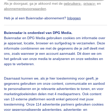
Als je doorgaat, ga je akkoord met de
gebruikers-
,
privacy-
en
Klik
hier
om dit aan te passen
abonnementsvoorwaarden
.
Heb je al een Buienradar-abonnement?
Inloggen
Bekijk slideshow
Buienradar is onderdeel van DPG Media.
Buienradar en DPG Media gebruiken cookies om informatie over
je apparaat, locatie, browser en surfgedrag te verzamelen. Deze
informatie combineren we met de gegevens die je zelf deelt met
ons, zoals wanneer je een account aanmaakt. Dit doen we om
Een moment geduld aub...
het gebruik van onze media te analyseren en onze websites en
apps te verbeteren.
Daarnaast kunnen we, als je hier toestemming voor geeft, je
gegevens gebruiken om onze content, communicatie en aanbod
te personaliseren en je relevante advertenties te tonen, en voor
Over Buienradar
marketingdoeleinden delen met 4 mediapartners. Ook content
van 13 externe platformen wordt enkel getoond met jouw
toestemming. Onze 114 advertentie partners gebruiken cookies
Bedrijfsgegevens
voor gepersonaliseerde advertenties, advertentie- en