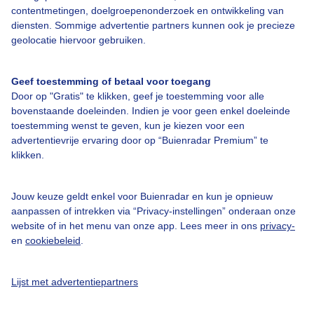
contentmetingen, doelgroepenonderzoek en ontwikkeling van
Veelgestelde vragen
diensten. Sommige advertentie partners kunnen ook je precieze
Contact
geolocatie hiervoor gebruiken.
Toegankelijkheid
Geef toestemming of betaal voor toegang
Gebruikersvoorwaarden
Door op "Gratis" te klikken, geef je toestemming voor alle
Adverteren
bovenstaande doeleinden. Indien je voor geen enkel doeleinde
toestemming wenst te geven, kun je kiezen voor een
Buienradar Team
advertentievrije ervaring door op “Buienradar Premium” te
klikken.
Privacy beleid
Cookie beleid
Jouw keuze geldt enkel voor Buienradar en kun je opnieuw
Privacy instellingen
aanpassen of intrekken via “Privacy-instellingen” onderaan onze
website of in het menu van onze app. Lees meer in ons
privacy-
Gratis weerdata
en
cookiebeleid
.
@BuienradarNL
Lijst met advertentiepartners
Buienradar
Buienradar