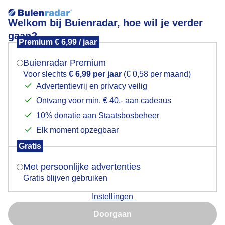
Welkom bij Buienradar, hoe wil je verder
gaan?
Premium € 6,99 / jaar
Mogen we je locatie gebruiken voor het
Droog vanmiddag
weer?
Buienradar Premium
Voor slechts
€ 6,99 per jaar
(€ 0,58 per maand)
Advertentievrij en privacy veilig
Ontvang voor min. € 40,- aan cadeaus
Indien je hier nog geen akkoord op hebt gegeven,
verschijnt er zo een pop-up uit je browser waarin
10% donatie aan Staatsbosbeheer
deze toestemming gevraagd wordt.
Elk moment opzegbaar
Gratis
Is goed, toon de popup
Met persoonlijke advertenties
Gratis blijven gebruiken
Instellingen
Nu niet, misschien later
Door: Ankie Grijsen
Gemaakt: 06-06-2026, 11x bekeken
Doorgaan
Gebruik je Safari en wil je niet elke dag deze pop-up zien?