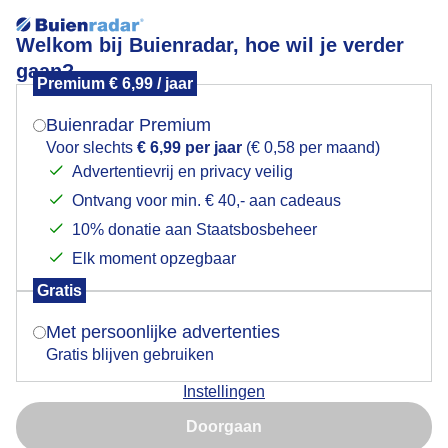
Welkom bij Buienradar, hoe wil je verder
gaan?
Premium € 6,99 / jaar
Mogen we je locatie gebruiken voor het
Goed smeren in deze hitte
weer?
Buienradar Premium
Voor slechts
€ 6,99 per jaar
(€ 0,58 per maand)
Advertentievrij en privacy veilig
Ontvang voor min. € 40,- aan cadeaus
Indien je hier nog geen akkoord op hebt gegeven,
verschijnt er zo een pop-up uit je browser waarin
10% donatie aan Staatsbosbeheer
deze toestemming gevraagd wordt.
Elk moment opzegbaar
Gratis
Is goed, toon de popup
Met persoonlijke advertenties
Gratis blijven gebruiken
Vakantieweer
Instellingen
Nu niet, misschien later
Door: Anita Maes-Kuppens
Gemaakt: 08-06-2026, 78x bekeken
Doorgaan
Gebruik je Safari en wil je niet elke dag deze pop-up zien?