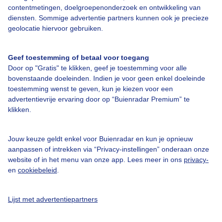
contentmetingen, doelgroepenonderzoek en ontwikkeling van
diensten. Sommige advertentie partners kunnen ook je precieze
Bedrijfsgegevens
geolocatie hiervoor gebruiken.
Veelgestelde vragen
Geef toestemming of betaal voor toegang
Contact
Door op "Gratis" te klikken, geef je toestemming voor alle
Toegankelijkheid
bovenstaande doeleinden. Indien je voor geen enkel doeleinde
toestemming wenst te geven, kun je kiezen voor een
Gebruikersvoorwaarden
advertentievrije ervaring door op “Buienradar Premium” te
klikken.
Adverteren
Buienradar Team
Jouw keuze geldt enkel voor Buienradar en kun je opnieuw
Privacy beleid
aanpassen of intrekken via “Privacy-instellingen” onderaan onze
website of in het menu van onze app. Lees meer in ons
privacy-
Cookie beleid
en
cookiebeleid
.
Privacy instellingen
Gratis weerdata
Lijst met advertentiepartners
@BuienradarNL