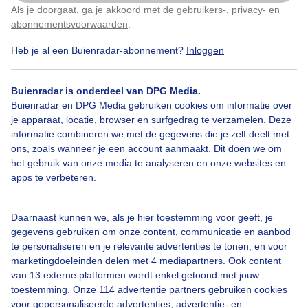
Als je doorgaat, ga je akkoord met de
gebruikers-
,
privacy-
en
Klik
hier
om dit aan te passen
abonnementsvoorwaarden
.
Heb je al een Buienradar-abonnement?
Inloggen
#strand
Zon
Buienradar is onderdeel van DPG Media.
Buienradar en DPG Media gebruiken cookies om informatie over
Bekijk slideshow
je apparaat, locatie, browser en surfgedrag te verzamelen. Deze
informatie combineren we met de gegevens die je zelf deelt met
ons, zoals wanneer je een account aanmaakt. Dit doen we om
het gebruik van onze media te analyseren en onze websites en
apps te verbeteren.
Een moment geduld aub...
Daarnaast kunnen we, als je hier toestemming voor geeft, je
gegevens gebruiken om onze content, communicatie en aanbod
te personaliseren en je relevante advertenties te tonen, en voor
marketingdoeleinden delen met 4 mediapartners. Ook content
van 13 externe platformen wordt enkel getoond met jouw
toestemming. Onze 114 advertentie partners gebruiken cookies
voor gepersonaliseerde advertenties, advertentie- en
Over Buienradar